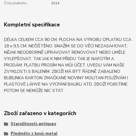
Číslo produktu:
2114
Kompletní specifikace
DÉLKA CELKEM CCA 80 CM. PLOCHA NA VÝROBU OPLATKU CCA
18 x 9,5 CM. NEČIŠTĚNO. SNAŽÍM SE DO VĚCÍ NEZASAHOVAT,
NĚJAK NEODBORNĚ UPRAVOVAT RENOVOVAT NEBO UMĚLE
VYLEPŠOVAT. TAK JAK K NIM PŘIJDU TAK JE NAFOTÍM A
PRODÁM. PLATBU PROSÍM NA MŮJ ÚČET. UVEDU VÁM NAŠE
ZVYKLOSTI S BALENÍM. ZBOŽÍ MÁ BÝT ŘÁDNĚ ZABALENO
BUBLINKA KARTON ZMAČKANÉ NOVINY MOLITAN POUŽÍVÁM I
PLASTOVÉ LÁHVE NA VYCPÁNÍ BALÍKU ATD. ZBOŽÍ POJISTÍME.
POTOM SE NEMŮŽE NIC STÁT.
Zboží zařazeno v kategoriích
Starožitnosti-antiques
Předměty z kovů-metal