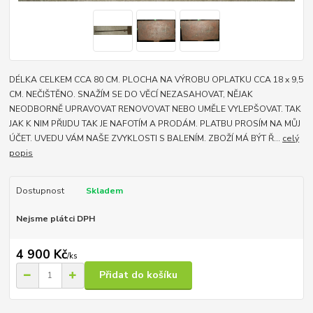
DÉLKA CELKEM CCA 80 CM. PLOCHA NA VÝROBU OPLATKU CCA 18 x 9,5
CM. NEČIŠTĚNO. SNAŽÍM SE DO VĚCÍ NEZASAHOVAT, NĚJAK
NEODBORNĚ UPRAVOVAT RENOVOVAT NEBO UMĚLE VYLEPŠOVAT. TAK
JAK K NIM PŘIJDU TAK JE NAFOTÍM A PRODÁM. PLATBU PROSÍM NA MŮJ
ÚČET. UVEDU VÁM NAŠE ZVYKLOSTI S BALENÍM. ZBOŽÍ MÁ BÝT Ř...
celý
popis
Dostupnost
Skladem
Nejsme plátci DPH
4 900 Kč
/
ks
Přidat do košíku