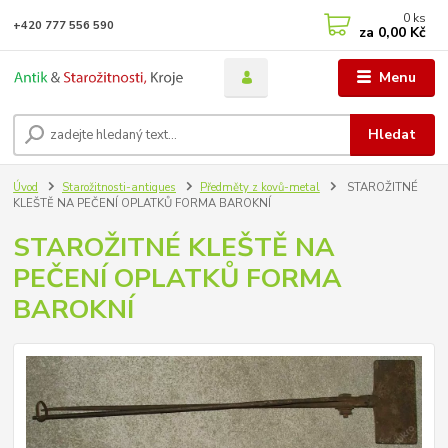
0
ks
+420 777 556 590
za
0,00 Kč
Menu
Hledat
Úvod
Starožitnosti-antiques
Předměty z kovů-metal
STAROŽITNÉ
KLEŠTĚ NA PEČENÍ OPLATKŮ FORMA BAROKNÍ
STAROŽITNÉ KLEŠTĚ NA
PEČENÍ OPLATKŮ FORMA
BAROKNÍ