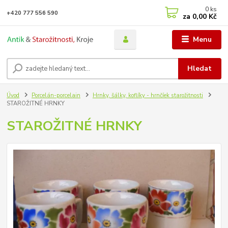
0
ks
+420 777 556 590
za
0,00 Kč
Menu
Hledat
Úvod
Porcelán-porcelain
Hrnky, šálky, koflíky - hrnčíek starožitnosti
STAROŽITNÉ HRNKY
STAROŽITNÉ HRNKY