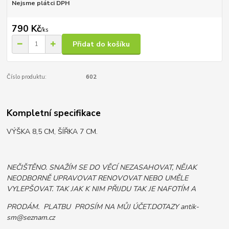
Nejsme plátci DPH
790 Kč
/
ks
Přidat do košíku
Číslo produktu:
602
Kompletní specifikace
VÝŠKA 8,5 CM, ŠÍŘKA 7 CM.
NEČIŠTĚNO. SNAŽÍM SE DO VĚCÍ NEZASAHOVAT, NĚJAK
NEODBORNĚ UPRAVOVAT RENOVOVAT NEBO UMĚLE
VYLEPŠOVAT. TAK JAK K NIM PŘIJDU TAK JE NAFOTÍM A
PRODÁM. PLATBU PROSÍM NA MŮJ ÚČET.DOTAZY antik-
sm@seznam.cz