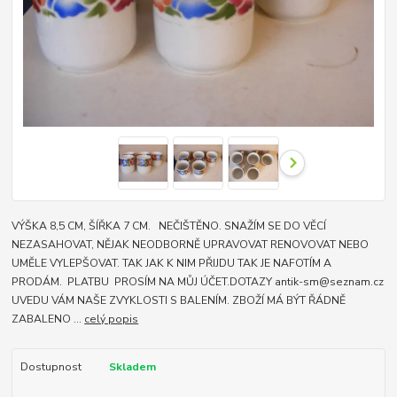
VÝŠKA 8,5 CM, ŠÍŘKA 7 CM. NEČIŠTĚNO. SNAŽÍM SE DO VĚCÍ
NEZASAHOVAT, NĚJAK NEODBORNĚ UPRAVOVAT RENOVOVAT NEBO
UMĚLE VYLEPŠOVAT. TAK JAK K NIM PŘIJDU TAK JE NAFOTÍM A
PRODÁM. PLATBU PROSÍM NA MŮJ ÚČET.DOTAZY antik-sm@seznam.cz
UVEDU VÁM NAŠE ZVYKLOSTI S BALENÍM. ZBOŽÍ MÁ BÝT ŘÁDNĚ
ZABALENO ...
celý popis
Dostupnost
Skladem