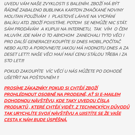
UVEDU VÁM NAŠE ZVYKLOSTI S BALENÍM. ZBOŽÍ MÁ BÝT
ŘÁDNĚ ZABALENO BUBLINKA KARTON ZMAČKANÉ NOVINY
MOLITAN POUŽÍVÁM I PLASTOVÉ LÁHVE NA VYCPÁNÍ
BALÍKU ATD. ZBOŽÍ POJISTÍME. POTOM SE NEMŮŽE NIC STÁT.
SÁM PRODÁVÁM A KUPUJI NA INTERNETU, TAK VÍM O ČEM
MLUVÍM. JDE NÁM O TO ABYCHOM ZANECHALI TYTO VĚCI I
PRO DALŠÍ GENERACE!! KOUPÍTE SI DNES MOBIL,POČÍTAČ
NEBO AUTO A POROVNEJTE JAKOU MÁ HODNOTU DNES A ZA
DESET LET??. NAŠE VĚCI MAJÍ MAJÍ CENU STÁLOU TŘEBA I ZA
STO LET.!!!
POKUD ZAKOUPÍTE VÍC VĚCÍ U NÁS MŮŽETE PO DOHODĚ
UŠETŘIT NA POŠTOVNÉM !!
PROSÍME ZÁKAZNÍKY POKUD SI CHTĚJÍ ZBOŽÍ
PROHLÉDNOUT OSOBNĚ NA PRODEJNĚ, AŤ SI E-MAILEM
DOHODNOU NÁVŠTĚVU, KDE TAKY UVEDOU ČÍSLA
PRODUKTŮ , KTERÉ CHTĚJÍ VIDĚT. Z TECHNICKÝCH DŮVODŮ
TAK URYCHLÍTE SVOJÍ NÁVŠTĚVU A UJISTÍTE SE ŽE VAŠE
CESTA K NÁM BUDE ÚSPĚŠNÁ.