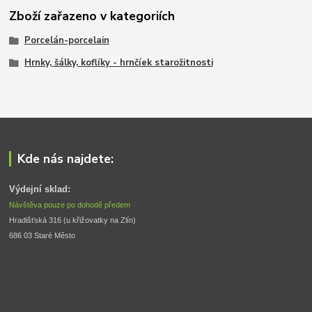
Zboží zařazeno v kategoriích
Porcelán-porcelain
Hrnky, šálky, koflíky - hrnčíek starožitnosti
Kde nás najdete:
Výdejní sklad:
Návštěva pouze po dohodě předem
Hradišťská 316 (u křižovatky na Zlín) 
686 03 Staré Město