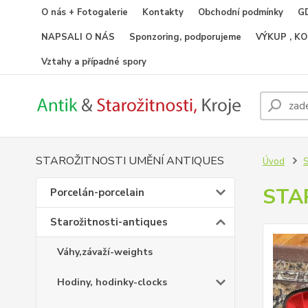
O nás + Fotogalerie
Kontakty
Obchodní podmínky
GD
NAPSALI O NÁS
Sponzoring, podporujeme
VÝKUP , K
Vztahy a případné spory
STAROŽITNOSTI UMĚNÍ ANTIQUES
Úvod
S
STA
Porcelán-porcelain
Starožitnosti-antiques
Váhy,závaží-weights
Hodiny, hodinky-clocks