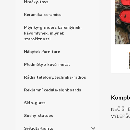
Hračky-toys
Keramika-ceramics
Mlýnky-grinders kafemlýnek,
kávomlýnek, mlýnek
starožitnosti
Nábytek-furniture
Předměty z kovů-metal
Rádia,telefony,technika-radios
Reklamní cedule-signboards
Komple
Sklo-glass
NEČIŠT
Sochy-statues
VYLEPŠO
Svítidla-lights