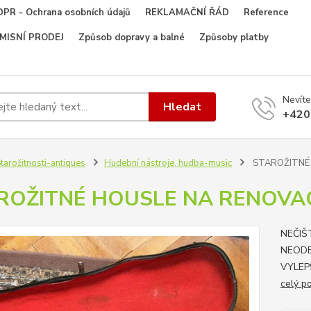
PR - Ochrana osobních údajů
REKLAMAČNÍ ŘÁD
Reference
OMISNÍ PRODEJ
Způsob dopravy a balné
Způsoby platby
Nevíte
Hledat
+420
tarožitnosti-antiques
Hudební nástroje, hudba-music
STAROŽITNÉ 
ROŽITNÉ HOUSLE NA RENOVAC
NEČIŠ
NEOD
VYLEP
celý p