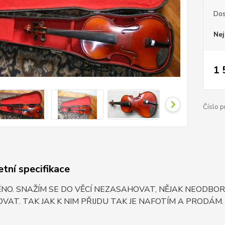
Dos
Nej
1 
Číslo p
tní specifikace
ĚNO. SNAŽÍM SE DO VĚCÍ NEZASAHOVAT, NĚJAK NEODB
VAT. TAK JAK K NIM PŘIJDU TAK JE NAFOTÍM A PRODÁM.