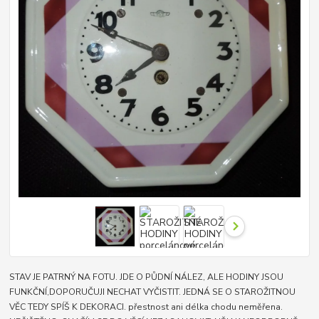
STAV JE PATRNÝ NA FOTU. JDE O PŮDNÍ NÁLEZ, ALE HODINY JSOU
FUNKČNÍ,DOPORUČUJI NECHAT VYČISTIT. JEDNÁ SE O STAROŽITNOU
VĚC TEDY SPÍŠ K DEKORACI. přestnost ani délka chodu neměřena.