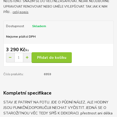
NEČIŠTĚNO. SNAŽÍM SE DO VĚCÍ NEZASAHOVAT, NĚJAK NEODBORNĚ
UPRAVOVAT RENOVOVAT NEBO UMĚLE VYLEPŠOVAT. TAK JAK K NIM
PŘIJ...
celý popis
Dostupnost
Skladem
Nejsme plátci DPH
3 290 Kč
/
ks
Přidat do košíku
Číslo produktu:
6959
Kompletní specifikace
STAV JE PATRNÝ NA FOTU. JDE O PŮDNÍ NÁLEZ, ALE HODINY
JSOU FUNKČNÍ,DOPORUČUJI NECHAT VYČISTIT. JEDNÁ SE O
STAROŽITNOU VĚC TEDY SPÍŠ K DEKORACI. přestnost ani délka