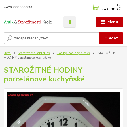
0
ks
+420 777 556 590
za
0,00 Kč
Menu
Hledat
Úvod
Starožitnosti-antiques
Hodiny, hodinky-clocks
STAROŽITNÉ
HODINY porcelánové kuchyňské
STAROŽITNÉ HODINY
porcelánové kuchyňské