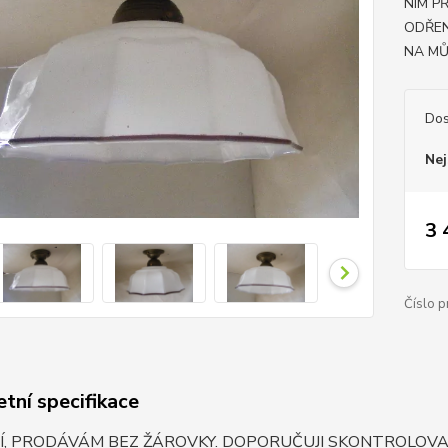
NIM P
ODŘEN
NA MŮ.
Dos
Nej
3 
Číslo p
tní specifikace
, PRODÁVÁM BEZ ŽÁROVKY. DOPORUČUJI SKONTROLOVAT