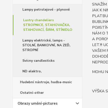
SNAŽÍM
Lampy petrolejové - plynové
JAK K N
PLATBU 
Lustry chandeliers
BUBLINK
STROPNICE, STAHOVAČKA,
POJISTÍ
STAHOVACÍ, ŠIRM, STÍNIDLO
NÁM O T
A POROV
Lampy elektrické, lamps -
LET.!!!
STOLNÍ, BANKOVNÍ, NA ZEĎ,
STROPNÍ
VAŠEM 
DOHODĚ 
Svícny candlesticks
NEPROD
ND elektro,
MOHU N
Hudební nástroje, hudba-music
VÝŠKA S
Ostatní-other
Obrazy umění-pictures