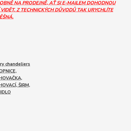
SOBNĚ NA PRODEJNĚ, AŤ SI E-MAILEM DOHODNOU
 VIDĚT. Z TECHNICKÝCH DŮVODŮ TAK URYCHLÍTE
PĚŠNÁ.
ry chandeliers
OPNICE,
HOVAČKA,
HOVACÍ, ŠIRM,
NIDLO