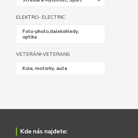
Střelba a Myslivost, Sport
ELEKTRO- ELECTRIC
Foto-photo,dalekohledy,
optika
VETERÁNI-VETERANS
Kola, motorky, auta
Kde nás najdete: