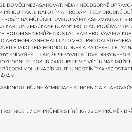
 SE DO VĚCÍ NEZASAHOVAT, NĚJAK NEODBORNĚ UPRAV
IM PŘIJDU TAK JE NAFOTÍM A PRODÁM, TEDY DROBNÉ OD
PROSÍM NA MŮJ ÚČET. UVEDU VÁM NAŠE ZVYKLOSTI S 
A KARTON ZMAČKANÉ NOVINY MOLITAN POUŽÍVÁM I PLA
ME. POTOM SE NEMŮŽE NIC STÁT. SÁM PRODÁVÁM A KUPU
O ABYCHOM ZANECHALI TYTO VĚCI I PRO DALŠÍ GENERAC
NEJTE JAKOU MÁ HODNOTU DNES A ZA DESET LET??. NAŠ
 UCHYCENÍ VYŘEŠIT TAK, ŽE SE VYVRTAJÍ DVĚ DÍRKY NEB
ROZHODNUTÍ. POKUD ZAKOUPÍTE VÍC VĚCÍ U NÁS MŮŽET
PŘEDEM MOHU NABÍDNOUT I JINÉ STÍNÍTKA VIZ OSTATN
ÁVÁM.
ABÍDNOUT RŮZNÉ KOMBINACE STROPNIC A STAHOVAČEK 
TROPNICE 17 CM, PRŮMĚR STÍNÍTKA 26 CM.PRŮMĚR DRŽ