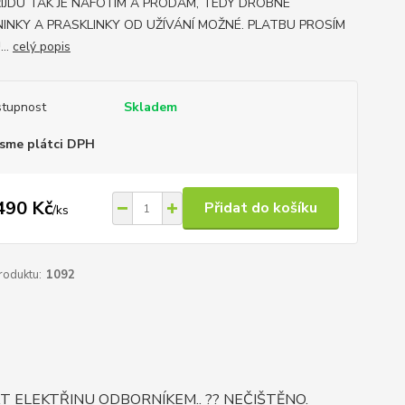
ŘIJDU TAK JE NAFOTÍM A PRODÁM, TEDY DROBNÉ
INKY A PRASKLINKY OD UŽÍVÁNÍ MOŽNÉ. PLATBU PROSÍM
..
celý popis
tupnost
Skladem
sme plátci DPH
490 Kč
Přidat do košíku
/
ks
roduktu:
1092
 ELEKTŘINU ODBORNÍKEM.. ?? NEČIŠTĚNO.