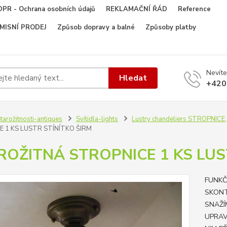
PR - Ochrana osobních údajů
REKLAMAČNÍ ŘÁD
Reference
OMISNÍ PRODEJ
Způsob dopravy a balné
Způsoby platby
Nevíte
Hledat
+420
tarožitnosti-antiques
Svítidla-lights
Lustry chandeliers STROPNIC
 1 KS LUSTR STÍNÍTKO ŠIRM
ROŽITNÁ STROPNICE 1 KS LUS
FUNKČ
SKONT
SNAŽÍ
UPRAV