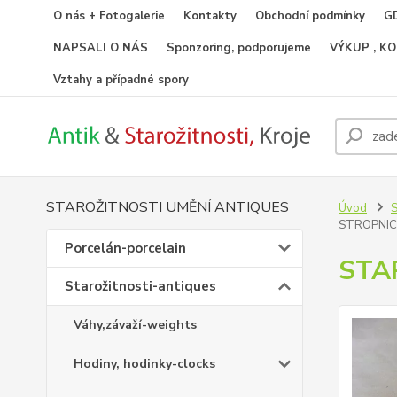
O nás + Fotogalerie
Kontakty
Obchodní podmínky
GD
NAPSALI O NÁS
Sponzoring, podporujeme
VÝKUP , K
Vztahy a případné spory
STAROŽITNOSTI UMĚNÍ ANTIQUES
Úvod
S
STROPNICE
Porcelán-porcelain
STA
Starožitnosti-antiques
Váhy,závaží-weights
Hodiny, hodinky-clocks