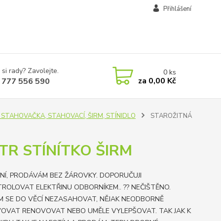
Přihlášení
 si rady? Zavolejte.
0
ks
za
0,00 Kč
 777 556 590
E, STAHOVAČKA, STAHOVACÍ, ŠIRM, STÍNIDLO
STAROŽITNÁ
TR STÍNÍTKO ŠIRM
NÍ, PRODÁVÁM BEZ ŽÁROVKY. DOPORUČUJI
ROLOVAT ELEKTŘINU ODBORNÍKEM.. ?? NEČIŠTĚNO.
M SE DO VĚCÍ NEZASAHOVAT, NĚJAK NEODBORNĚ
OVAT RENOVOVAT NEBO UMĚLE VYLEPŠOVAT. TAK JAK K