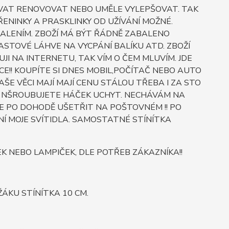
OVAT RENOVOVAT NEBO UMĚLE VYLEPŠOVAT. TAK
ŘENINKY A PRASKLINKY OD UŽÍVÁNÍ MOŽNÉ.
BALENÍM. ZBOŽÍ MÁ BÝT ŘÁDNĚ ZABALENO
STOVÉ LÁHVE NA VYCPÁNÍ BALÍKU ATD. ZBOŽÍ
JI NA INTERNETU, TAK VÍM O ČEM MLUVÍM. JDE
E!! KOUPÍTE SI DNES MOBIL,POČÍTAČ NEBO AUTO
E VĚCI MAJÍ MAJÍ CENU STÁLOU TŘEBA I ZA STO
O SI NŠROUBUJETE HÁČEK UCHYT. NECHÁVÁM NA
E PO DOHODĚ UŠETŘIT NA POŠTOVNÉM !! PO
Í MOJE SVÍTIDLA. SAMOSTATNÉ STÍNÍTKA
NEBO LAMPIČEK, DLE POTŘEB ZÁKAZNÍKA!!
ÁKU STÍNÍTKA 10 CM.