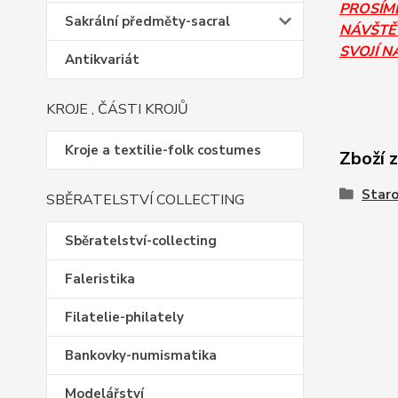
PROSÍM
Sakrální předměty-sacral
NÁVŠTĚV
SVOJÍ N
Antikvariát
KROJE , ČÁSTI KROJŮ
Kroje a textilie-folk costumes
Zboží 
Staro
SBĚRATELSTVÍ COLLECTING
Sběratelství-collecting
Faleristika
Filatelie-philately
Bankovky-numismatika
Modelářství