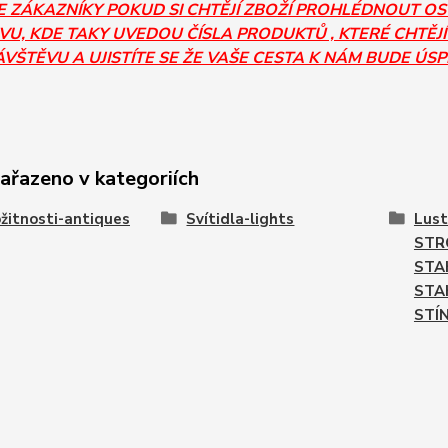
E ZÁKAZNÍKY POKUD SI CHTĚJÍ ZBOŽÍ PROHLÉDNOUT O
U, KDE TAKY UVEDOU ČÍSLA PRODUKTŮ , KTERÉ CHTĚJÍ
ÁVŠTĚVU A UJISTÍTE SE ŽE VAŠE CESTA K NÁM BUDE ÚS
zařazeno v kategoriích
žitnosti-antiques
Svítidla-lights
Lust
STR
STA
STA
STÍ