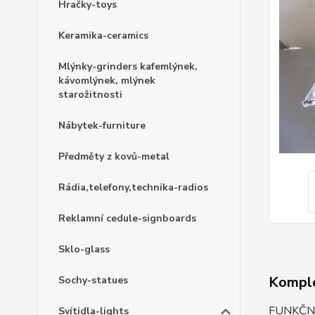
Hračky-toys
Keramika-ceramics
Mlýnky-grinders kafemlýnek,
kávomlýnek, mlýnek
starožitnosti
Nábytek-furniture
Předměty z kovů-metal
Rádia,telefony,technika-radios
Reklamní cedule-signboards
Sklo-glass
Komple
Sochy-statues
FUNKČNÍ
Svítidla-lights