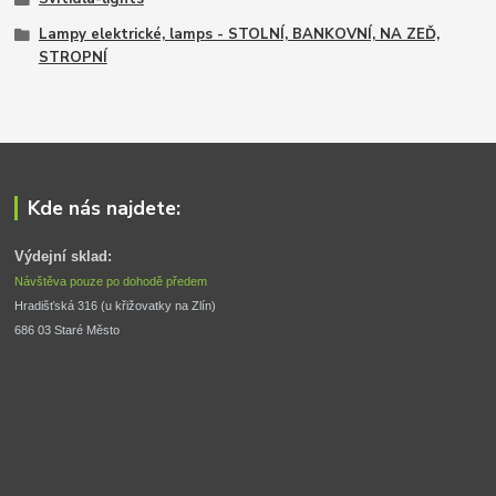
Lampy elektrické, lamps - STOLNÍ, BANKOVNÍ, NA ZEĎ,
STROPNÍ
Kde nás najdete:
Výdejní sklad:
Návštěva pouze po dohodě předem
Hradišťská 316 (u křižovatky na Zlín) 
686 03 Staré Město