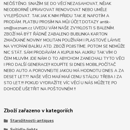
NEČIŠTĚNO. SNAŽÍM SE DO VĚCÍ NEZASAHOVAT, NĚJAK
NEODBORNĚ UPRAVOVAT RENOVOVAT NEBO UMĚLE
VYLEPŠOVAT. TAK JAK K NIM PŘIJDU TAK JE NAFOTÍM A
PRODÁM. PLATBU PROSÍM NA MŮJ ÚČET.DOTAZY antik-
sm@seznam.cz UVEDU VÁM NAŠE ZVYKLOSTI S BALENÍM.
ZBOŽÍ MÁ BÝT ŘÁDNĚ ZABALENO BUBLINKA KARTON
ZMAČKANÉ NOVINY MOLITAN POUŽÍVÁM I PLASTOVÉ LÁHVE
NA VYCPÁNÍ BALÍKU ATD. ZBOŽÍ POJISTÍME. POTOM SE NEMŮŽE
NIC STÁT. SÁM PRODÁVÁM A KUPUJI NA AUKRU TAK VÍM O
ČEM MLUVÍM. JDE NÁM O TO ABYCHOM ZANECHALI TYTO VĚCI
I PRO DALŠÍ GENERACE!! KOUPÍTE SI DNES MOBIL,POČÍTAČ
NEBO AUTO A POROVNEJTE JAKOU MÁ HODNOTU DNES A ZA
DESET LET??. NAŠE VĚCI MAJÍ MAJÍ CENU STÁLOU TŘEBA I ZA
STO LET.!!! POKUD VYDRAŽÍTE VÍC VĚCÍ U NÁS MŮŽETE PO
DOHODĚ UŠETŘIT NA POŠTOVNÉM !!
Zboží zařazeno v kategoriích
Starožitnosti-antiques
Svítidla-lights