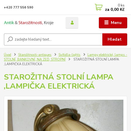
0
ks
+420 777 556 590
za
0,00 Kč
Menu
Hledat
Úvod
Starožitnosti-antiques
Svítidla-lights
Lampy elektrické, lamps -
STOLNÍ, BANKOVNÍ, NA ZEĎ, STROPNÍ
STAROŽITNÁ STOLNÍ LAMPA
,LAMPIČKA ELEKTRICKÁ
STAROŽITNÁ STOLNÍ LAMPA
,LAMPIČKA ELEKTRICKÁ