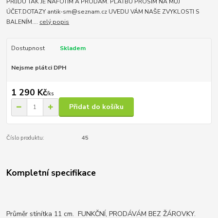
PŘIJDU TAK JE NAFOTÍM A PRODÁM. PLATBU PROSÍM NA MŮJ
ÚČET.DOTAZY antik-sm@seznam.cz UVEDU VÁM NAŠE ZVYKLOSTI S
BALENÍM....
celý popis
Dostupnost
Skladem
Nejsme plátci DPH
1 290 Kč
/
ks
Přidat do košíku
Číslo produktu:
45
Kompletní specifikace
Průměr stínítka 11 cm. FUNKČNÍ, PRODÁVÁM BEZ ŽÁROVKY.