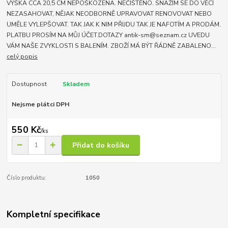
VÝŠKA CCA 20,5 CM NEPOŠKOZENA. NEČIŠTĚNO. SNAŽÍM SE DO VĚCÍ
NEZASAHOVAT, NĚJAK NEODBORNĚ UPRAVOVAT RENOVOVAT NEBO
UMĚLE VYLEPŠOVAT. TAK JAK K NIM PŘIJDU TAK JE NAFOTÍM A PRODÁM.
PLATBU PROSÍM NA MŮJ ÚČET.DOTAZY antik-sm@seznam.cz UVEDU
VÁM NAŠE ZVYKLOSTI S BALENÍM. ZBOŽÍ MÁ BÝT ŘÁDNĚ ZABALENO...
celý popis
Dostupnost
Skladem
Nejsme plátci DPH
550 Kč
/
ks
Přidat do košíku
Číslo produktu:
1050
Kompletní specifikace