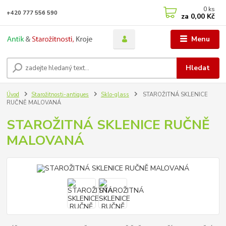
0
ks
+420 777 556 590
za
0,00 Kč
Menu
Hledat
Úvod
Starožitnosti-antiques
Sklo-glass
STAROŽITNÁ SKLENICE
RUČNĚ MALOVANÁ
STAROŽITNÁ SKLENICE RUČNĚ
MALOVANÁ