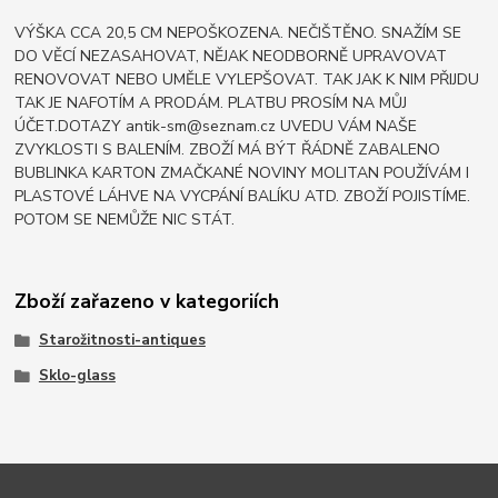
VÝŠKA CCA 20,5 CM NEPOŠKOZENA. NEČIŠTĚNO. SNAŽÍM SE
DO VĚCÍ NEZASAHOVAT, NĚJAK NEODBORNĚ UPRAVOVAT
RENOVOVAT NEBO UMĚLE VYLEPŠOVAT. TAK JAK K NIM PŘIJDU
TAK JE NAFOTÍM A PRODÁM. PLATBU PROSÍM NA MŮJ
ÚČET.DOTAZY antik-sm@seznam.cz UVEDU VÁM NAŠE
ZVYKLOSTI S BALENÍM. ZBOŽÍ MÁ BÝT ŘÁDNĚ ZABALENO
BUBLINKA KARTON ZMAČKANÉ NOVINY MOLITAN POUŽÍVÁM I
PLASTOVÉ LÁHVE NA VYCPÁNÍ BALÍKU ATD. ZBOŽÍ POJISTÍME.
POTOM SE NEMŮŽE NIC STÁT.
Zboží zařazeno v kategoriích
Starožitnosti-antiques
Sklo-glass