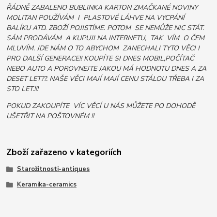
ŘÁDNĚ ZABALENO BUBLINKA KARTON ZMAČKANÉ NOVINY
MOLITAN POUŽÍVÁM I PLASTOVÉ LÁHVE NA VYCPÁNÍ
BALÍKU ATD. ZBOŽÍ POJISTÍME. POTOM SE NEMŮŽE NIC STÁT.
SÁM PRODÁVÁM A KUPUJI NA INTERNETU, TAK VÍM O ČEM
MLUVÍM. JDE NÁM O TO ABYCHOM ZANECHALI TYTO VĚCI I
PRO DALŠÍ GENERACE!! KOUPÍTE SI DNES MOBIL,POČÍTAČ
NEBO AUTO A POROVNEJTE JAKOU MÁ HODNOTU DNES A ZA
DESET LET??. NAŠE VĚCI MAJÍ MAJÍ CENU STÁLOU TŘEBA I ZA
STO LET.!!!
POKUD ZAKOUPÍTE VÍC VĚCÍ U NÁS MŮŽETE PO DOHODĚ
UŠETŘIT NA POŠTOVNÉM !!
Zboží zařazeno v kategoriích
Starožitnosti-antiques
Keramika-ceramics