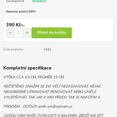
Dostupnost
Skladem
Nejsme plátci DPH
390 Kč
/
ks
Přidat do košíku
Číslo produktu:
4161
Kompletní specifikace
VÝŠKA CCA 4,5 CM, PRŮMĚR 15 CM
NEČIŠTĚNO. SNAŽÍM SE DO VĚCÍ NEZASAHOVAT, NĚJAK
NEODBORNĚ UPRAVOVAT RENOVOVAT NEBO UMĚLE
VYLEPŠOVAT. TAK JAK K NIM PŘIJDU TAK JE NAFOTÍM A
PRODÁM. .DOTAZY antik-sm@seznam.cz
UVEDU VÁM NAŠE ZVYKLOSTI S BALENÍM. ZBOŽÍ MÁ BÝT