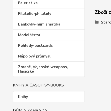
Faleristika
Zboží 
Filatelie-philately
Staro
Bankovky-numismatika
Modelářství
Pohledy-postcards
Nápojový průmysl
Zbraně, Vojenské-weapons,
Hasičské
KNIHY A ČASOPISY-BOOKS
Knihy
DŮM A ZAHRADA