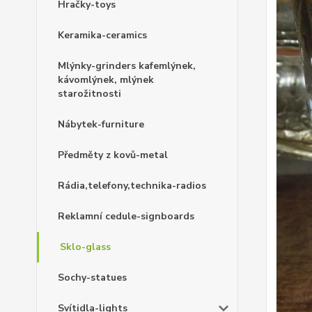
Hračky-toys
Keramika-ceramics
Mlýnky-grinders kafemlýnek,
kávomlýnek, mlýnek
starožitnosti
Nábytek-furniture
Předměty z kovů-metal
Rádia,telefony,technika-radios
Reklamní cedule-signboards
Sklo-glass
Sochy-statues
Svítidla-lights