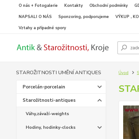
O nás + Fotogalerie
Kontakty
Obchodní podmínky
GD
NAPSALI O NÁS
Sponzoring, podporujeme
VÝKUP , K
Vztahy a případné spory
STAROŽITNOSTI UMĚNÍ ANTIQUES
Úvod
S
STA
Porcelán-porcelain
Starožitnosti-antiques
Váhy,závaží-weights
Hodiny, hodinky-clocks