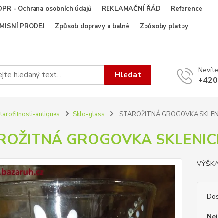
PR - Ochrana osobních údajů
REKLAMAČNÍ ŘÁD
Reference
OMISNÍ PRODEJ
Způsob dopravy a balné
Způsoby platby
Nevíte
Hledat
+420
tarožitnosti-antiques
Sklo-glass
STAROŽITNÁ GROGOVKA SKLEN
ROŽITNÁ GROGOVKA SKLENIC
VÝŠKA
Dos
Nej