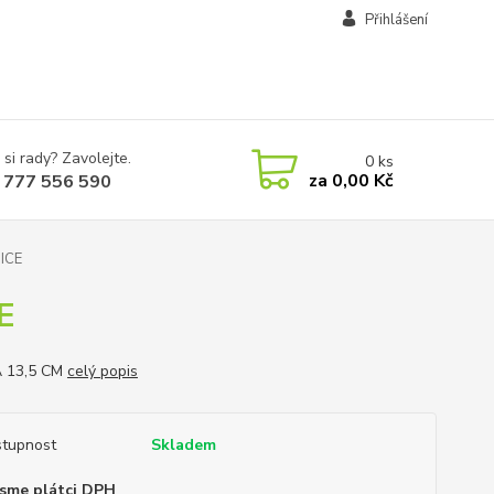
Přihlášení
 si rady? Zavolejte.
0
ks
za
0,00 Kč
 777 556 590
ICE
E
 13,5 CM
celý popis
tupnost
Skladem
sme plátci DPH