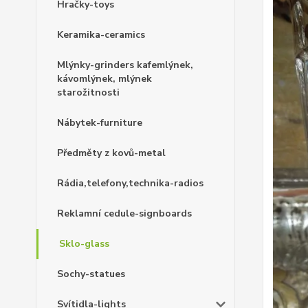
Hračky-toys
Keramika-ceramics
Mlýnky-grinders kafemlýnek,
kávomlýnek, mlýnek
starožitnosti
Nábytek-furniture
Předměty z kovů-metal
Rádia,telefony,technika-radios
Reklamní cedule-signboards
Sklo-glass
Sochy-statues
Svítidla-lights