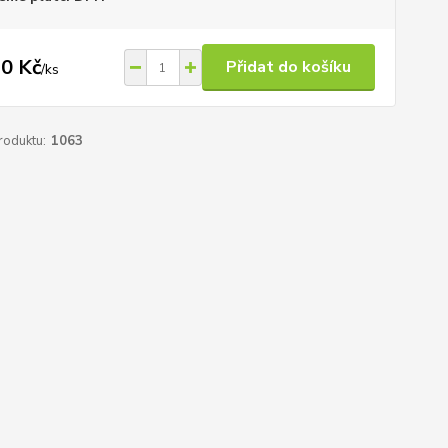
0 Kč
Přidat do košíku
/
ks
roduktu:
1063