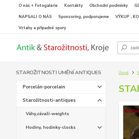
O nás + Fotogalerie
Kontakty
Obchodní podmínky
GD
NAPSALI O NÁS
Sponzoring, podporujeme
VÝKUP , K
Vztahy a případné spory
STAROŽITNOSTI UMĚNÍ ANTIQUES
Úvod
S
STA
Porcelán-porcelain
Starožitnosti-antiques
Váhy,závaží-weights
Hodiny, hodinky-clocks