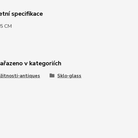
tní specifikace
15 CM
zařazeno v kategoriích
žitnosti-antiques
Sklo-glass