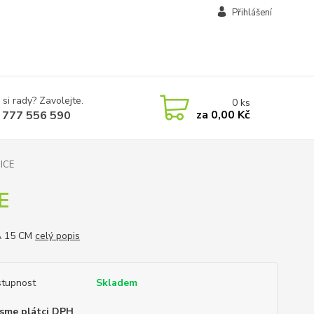
Přihlášení
 si rady? Zavolejte.
0
ks
za
0,00 Kč
 777 556 590
ICE
E
 15 CM
celý popis
tupnost
Skladem
sme plátci DPH