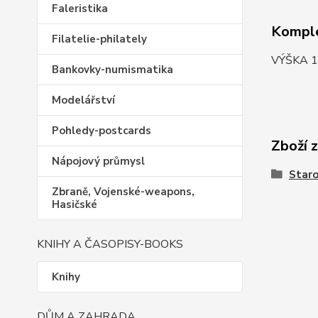
Faleristika
Komple
Filatelie-philately
VÝŠKA 
Bankovky-numismatika
Modelářství
Pohledy-postcards
Zboží 
Nápojový průmysl
Staro
Zbraně, Vojenské-weapons,
Hasičské
KNIHY A ČASOPISY-BOOKS
Knihy
DŮM A ZAHRADA