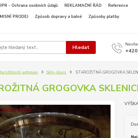
PR - Ochrana osobních údajů
REKLAMAČNÍ ŘÁD
Reference
OMISNÍ PRODEJ
Způsob dopravy a balné
Způsoby platby
Nevíte
Hledat
+420
tarožitnosti-antiques
Sklo-glass
STAROŽITNÁ GROGOVKA SKLEN
ROŽITNÁ GROGOVKA SKLENIC
VÝŠKA
Dos
Nej