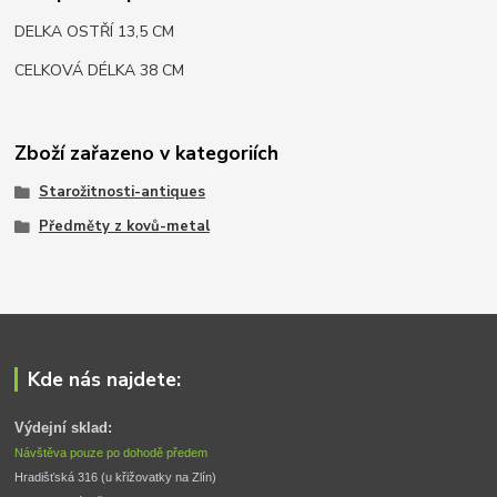
DELKA OSTŘÍ 13,5 CM
CELKOVÁ DÉLKA 38 CM
Zboží zařazeno v kategoriích
Starožitnosti-antiques
Předměty z kovů-metal
Kde nás najdete:
Výdejní sklad:
Návštěva pouze po dohodě předem
Hradišťská 316 (u křižovatky na Zlín) 