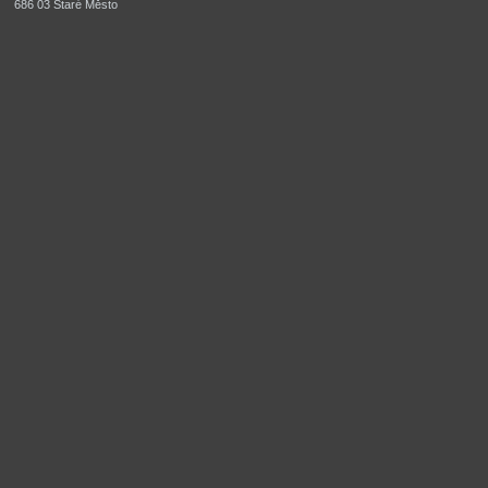
686 03 Staré Město