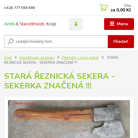
0
ks
+420 777 556 590
za
0,00 Kč
Menu
Hledat
Úvod
Starožitnosti-antiques
Předměty z kovů-metal
STARÁ
ŘEZNICKÁ SEKERA - SEKERKA ZNAČENÁ !!!
STARÁ ŘEZNICKÁ SEKERA -
SEKERKA ZNAČENÁ !!!