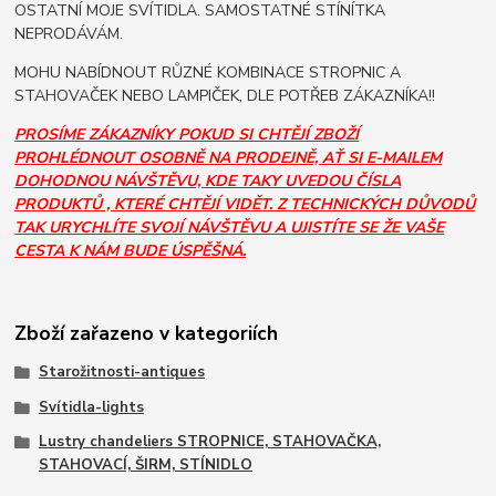
OSTATNÍ MOJE SVÍTIDLA. SAMOSTATNÉ STÍNÍTKA
NEPRODÁVÁM.
MOHU NABÍDNOUT RŮZNÉ KOMBINACE STROPNIC A
STAHOVAČEK NEBO LAMPIČEK, DLE POTŘEB ZÁKAZNÍKA!!
PROSÍME ZÁKAZNÍKY POKUD SI CHTĚJÍ ZBOŽÍ
PROHLÉDNOUT OSOBNĚ NA PRODEJNĚ, AŤ SI E-MAILEM
DOHODNOU NÁVŠTĚVU, KDE TAKY UVEDOU ČÍSLA
PRODUKTŮ , KTERÉ CHTĚJÍ VIDĚT. Z TECHNICKÝCH DŮVODŮ
TAK URYCHLÍTE SVOJÍ NÁVŠTĚVU A UJISTÍTE SE ŽE VAŠE
CESTA K NÁM BUDE ÚSPĚŠNÁ.
Zboží zařazeno v kategoriích
Starožitnosti-antiques
Svítidla-lights
Lustry chandeliers STROPNICE, STAHOVAČKA,
STAHOVACÍ, ŠIRM, STÍNIDLO