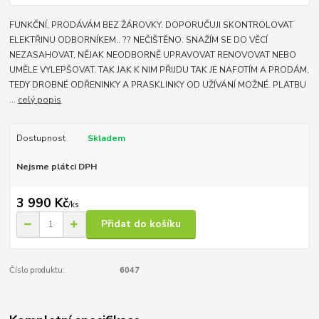
FUNKČNÍ, PRODÁVÁM BEZ ŽÁROVKY. DOPORUČUJI SKONTROLOVAT
ELEKTŘINU ODBORNÍKEM.. ?? NEČIŠTĚNO. SNAŽÍM SE DO VĚCÍ
NEZASAHOVAT, NĚJAK NEODBORNĚ UPRAVOVAT RENOVOVAT NEBO
UMĚLE VYLEPŠOVAT. TAK JAK K NIM PŘIJDU TAK JE NAFOTÍM A PRODÁM,
TEDY DROBNÉ ODŘENINKY A PRASKLINKY OD UŽÍVÁNÍ MOŽNÉ. PLATBU
...
celý popis
Dostupnost
Skladem
Nejsme plátci DPH
3 990 Kč
/
ks
Přidat do košíku
Číslo produktu:
6047