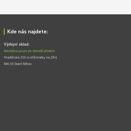
Kde nás najdete:
Výdejní sklad:
Návštěva pouze po dohodě předem
Hradišťská 316 (u křižovatky na Zlín) 
686 03 Staré Město