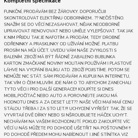
Kompletní specifikace
FUNKČNÍ, PRODÁVÁM BEZ ŽÁROVKY. DOPORUČUJI
SKONTROLOVAT ELEKTŘINU ODBORNÍKEM.. ?? NEČIŠTĚNO.
SNAŽÍM SE DO VĚCÍ NEZASAHOVAT, NĚJAK NEODBORNĚ
UPRAVOVAT RENOVOVAT NEBO UMĚLE VYLEPŠOVAT. TAK JAK
K NIM PŘIJDU TAK JE NAFOTÍM A PRODÁM, TEDY DROBNÉ
ODŘENINKY A PRASKLINKY OD UŽÍVÁNÍ MOŽNÉ. PLATBU
PROSÍM NA MŮJ ÚČET. UVEDU VÁM NAŠE ZVYKLOSTI S
BALENÍM. ZBOŽÍ MÁ BÝT ŘÁDNĚ ZABALENO BUBLINKA
KARTON ZMAČKANÉ NOVINY MOLITAN POUŽÍVÁM I PLASTOVÉ
LÁHVE NA VYCPÁNÍ BALÍKU ATD. ZBOŽÍ POJISTÍME. POTOM SE
NEMŮŽE NIC STÁT. SÁM PRODÁVÁM A KUPUJI NA INTERNETU,
TAK VÍM O ČEM MLUVÍM. JDE NÁM O TO ABYCHOM ZANECHALI
TYTO VĚCI I PRO DALŠÍ GENERACE!! KOUPÍTE SI DNES
MOBIL,POČÍTAČ NEBO AUTO A POROVNEJTE JAKOU MÁ
HODNOTU DNES A ZA DESET LET??. NAŠE VĚCI MAJÍ MAJÍ CENU
STÁLOU TŘEBA I ZA STO LET.!!! UCHYCENÍ VYŘEŠIT TAK, ŽE SE
VYVRTAJÍ DVĚ DÍRKY NEBO SI NŠROUBUJETE HÁČEK UCHYT.
NECHÁVÁM NA VAŠEM ROZHODNUTÍ. POKUD ZAKOUPÍTE VÍC
VĚCÍ U NÁS MŮŽETE PO DOHODĚ UŠETŘIT NA POŠTOVNÉM !!
PO DOHODĚ PŘEDEM MOHU NABÍDNOUT I JINÉ STÍNÍTKA VIZ