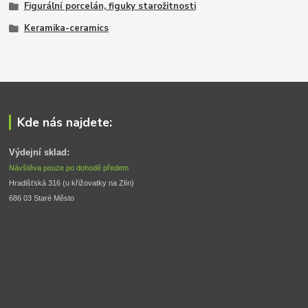
Figurální porcelán, figuky starožitnosti
Keramika-ceramics
Kde nás najdete:
Výdejní sklad:
Návštěva pouze po dohodě předem
Hradišťská 316 (u křižovatky na Zlín) 
686 03 Staré Město