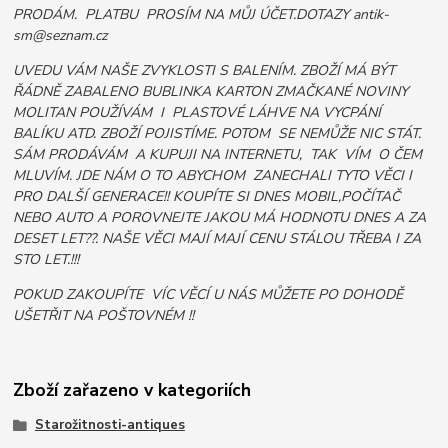
PRODÁM. PLATBU PROSÍM NA MŮJ ÚČET.DOTAZY antik-
sm@seznam.cz
UVEDU VÁM NAŠE ZVYKLOSTI S BALENÍM. ZBOŽÍ MÁ BÝT
ŘÁDNĚ ZABALENO BUBLINKA KARTON ZMAČKANÉ NOVINY
MOLITAN POUŽÍVÁM I PLASTOVÉ LÁHVE NA VYCPÁNÍ
BALÍKU ATD. ZBOŽÍ POJISTÍME. POTOM SE NEMŮŽE NIC STÁT.
SÁM PRODÁVÁM A KUPUJI NA INTERNETU, TAK VÍM O ČEM
MLUVÍM. JDE NÁM O TO ABYCHOM ZANECHALI TYTO VĚCI I
PRO DALŠÍ GENERACE!! KOUPÍTE SI DNES MOBIL,POČÍTAČ
NEBO AUTO A POROVNEJTE JAKOU MÁ HODNOTU DNES A ZA
DESET LET??. NAŠE VĚCI MAJÍ MAJÍ CENU STÁLOU TŘEBA I ZA
STO LET.!!!
POKUD ZAKOUPÍTE VÍC VĚCÍ U NÁS MŮŽETE PO DOHODĚ
UŠETŘIT NA POŠTOVNÉM !!
Zboží zařazeno v kategoriích
Starožitnosti-antiques