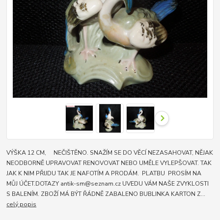
VÝŠKA 12 CM, NEČIŠTĚNO. SNAŽÍM SE DO VĚCÍ NEZASAHOVAT, NĚJAK
NEODBORNĚ UPRAVOVAT RENOVOVAT NEBO UMĚLE VYLEPŠOVAT. TAK
JAK K NIM PŘIJDU TAK JE NAFOTÍM A PRODÁM. PLATBU PROSÍM NA
MŮJ ÚČET.DOTAZY antik-sm@seznam.cz UVEDU VÁM NAŠE ZVYKLOSTI
S BALENÍM. ZBOŽÍ MÁ BÝT ŘÁDNĚ ZABALENO BUBLINKA KARTON Z...
celý popis