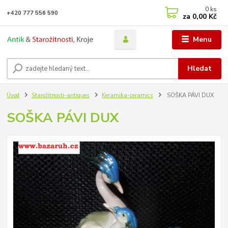
0
ks
+420 777 556 590
za
0,00 Kč
Menu
Hledat
Úvod
Starožitnosti-antiques
Keramika-ceramics
SOŠKA PÁVI DUX
SOŠKA PÁVI DUX