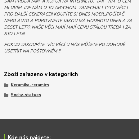
SÁM PRODÁVÁM A KUPUJI NA INTERNETU, TAK VÍM O ČEM
MLUVÍM. JDE NÁM O TO ABYCHOM ZANECHALI TYTO VĚCI I
PRO DALŠÍ GENERACE!! KOUPÍTE SI DNES MOBIL,POČÍTAČ
NEBO AUTO A POROVNEJTE JAKOU MÁ HODNOTU DNES A ZA
DESET LET??. NAŠE VĚCI MAJÍ MAJÍ CENU STÁLOU TŘEBA I ZA
STO LET.!!!
POKUD ZAKOUPÍTE VÍC VĚCÍ U NÁS MŮŽETE PO DOHODĚ
UŠETŘIT NA POŠTOVNÉM !!
Zboží zařazeno v kategoriích
Keramika-ceramics
Sochy-statues
Kde nás najdete: