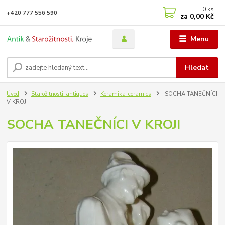
0
ks
+420 777 556 590
za
0,00 Kč
Menu
Hledat
Úvod
Starožitnosti-antiques
Keramika-ceramics
SOCHA TANEČNÍCI
V KROJI
SOCHA TANEČNÍCI V KROJI