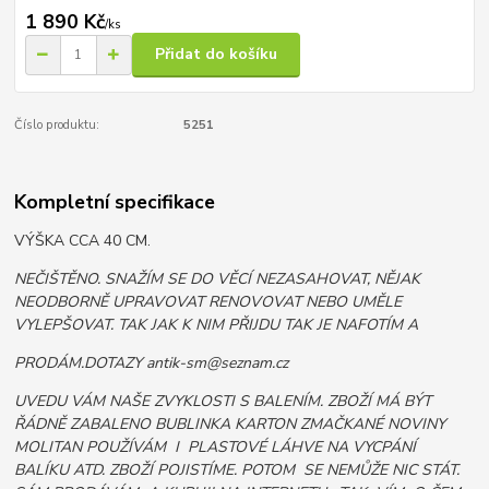
1 890 Kč
/
ks
Přidat do košíku
Číslo produktu:
5251
Kompletní specifikace
VÝŠKA CCA 40 CM.
NEČIŠTĚNO. SNAŽÍM SE DO VĚCÍ NEZASAHOVAT, NĚJAK
NEODBORNĚ UPRAVOVAT RENOVOVAT NEBO UMĚLE
VYLEPŠOVAT. TAK JAK K NIM PŘIJDU TAK JE NAFOTÍM A
PRODÁM.DOTAZY antik-sm@seznam.cz
UVEDU VÁM NAŠE ZVYKLOSTI S BALENÍM. ZBOŽÍ MÁ BÝT
ŘÁDNĚ ZABALENO BUBLINKA KARTON ZMAČKANÉ NOVINY
MOLITAN POUŽÍVÁM I PLASTOVÉ LÁHVE NA VYCPÁNÍ
BALÍKU ATD. ZBOŽÍ POJISTÍME. POTOM SE NEMŮŽE NIC STÁT.