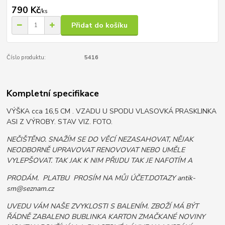
790 Kč
/
ks
Přidat do košíku
Číslo produktu:
5416
Kompletní specifikace
VÝŠKA cca 16,5 CM . VZADU U SPODU VLASOVKÁ PRASKLINKA
ASI Z VÝROBY. STAV VIZ. FOTO.
NEČIŠTĚNO. SNAŽÍM SE DO VĚCÍ NEZASAHOVAT, NĚJAK
NEODBORNĚ UPRAVOVAT RENOVOVAT NEBO UMĚLE
VYLEPŠOVAT. TAK JAK K NIM PŘIJDU TAK JE NAFOTÍM A
PRODÁM. PLATBU PROSÍM NA MŮJ ÚČET.DOTAZY antik-
sm@seznam.cz
UVEDU VÁM NAŠE ZVYKLOSTI S BALENÍM. ZBOŽÍ MÁ BÝT
ŘÁDNĚ ZABALENO BUBLINKA KARTON ZMAČKANÉ NOVINY