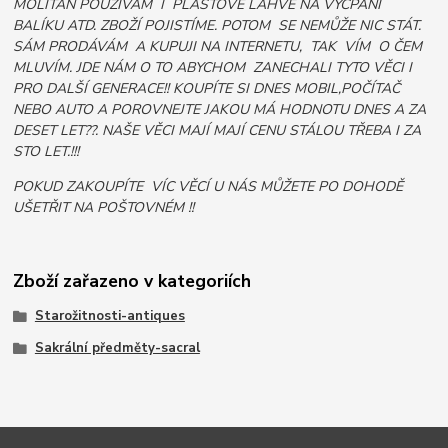
MOLITAN POUŽÍVÁM I PLASTOVÉ LÁHVE NA VYCPÁNÍ
BALÍKU ATD. ZBOŽÍ POJISTÍME. POTOM SE NEMŮŽE NIC STÁT.
SÁM PRODÁVÁM A KUPUJI NA INTERNETU, TAK VÍM O ČEM
MLUVÍM. JDE NÁM O TO ABYCHOM ZANECHALI TYTO VĚCI I
PRO DALŠÍ GENERACE!! KOUPÍTE SI DNES MOBIL,POČÍTAČ
NEBO AUTO A POROVNEJTE JAKOU MÁ HODNOTU DNES A ZA
DESET LET??. NAŠE VĚCI MAJÍ MAJÍ CENU STÁLOU TŘEBA I ZA
STO LET.!!!
POKUD ZAKOUPÍTE VÍC VĚCÍ U NÁS MŮŽETE PO DOHODĚ
UŠETŘIT NA POŠTOVNÉM !!
Zboží zařazeno v kategoriích
Starožitnosti-antiques
Sakrální předměty-sacral