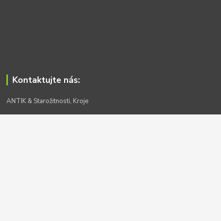
Kontaktujte nás:
ANTIK & Starožitnosti, Kroje
www.bazaruh.cz
+420 777 556 590
antik-sm@seznam.cz
© 2021 - bazaruh.cz
Vytvořeno na
Eshop-rychle.cz