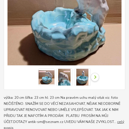
výška: 20 cm šířka: 23 cm hl: 23 cm Na pravém uchu malý oťuk viz. foto
NEČIŠTĚNO. SNAŽÍM SE DO VĚCÍ NEZASAHOVAT, NĚJAK NEODBORNĚ
UPRAVOVAT RENOVOVAT NEBO UMĚLE VYLEPŠOVAT. TAK JAK K NIM
PŘIJDU TAK JE NAFOTÍM A PRODÁM. PLATBU PROSÍM NA MŮJ
ÚČET.DOTAZY antik-sm@seznam.cz UVEDU VÁM NAŠE ZVYKLOST...
celý
popis