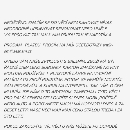
NEČIŠTĚNO. SNAŽÍM SE DO VĚCÍ NEZASAHOVAT, NĚJAK
NEODBORNĚ UPRAVOVAT RENOVOVAT NEBO UMĚLE
VYLEPŠOVAT. TAK JAK K NIM PŘIJDU TAK JE NAFOTÍM A
PRODÁM. PLATBU PROSÍM NA MŮJ ÚČET.DOTAZY antik-
sm@seznam.cz
UVEDU VÁM NAŠE ZVYKLOSTI S BALENÍM. ZBOŽÍ MÁ BÝT
ŘÁDNĚ ZABALENO BUBLINKA KARTON ZMAČKANÉ NOVINY
MOLITAN POUŽÍVÁM I PLASTOVÉ LÁHVE NA VYCPÁNÍ
BALÍKU ATD. ZBOŽÍ POJISTÍME. POTOM SE NEMŮŽE NIC STÁT.
SÁM PRODÁVÁM A KUPUJI NA INTERNETU, TAK VÍM O ČEM
MLUVÍM. JDE NÁM O TO ABYCHOM ZANECHALI TYTO VĚCI I
PRO DALŠÍ GENERACE!! KOUPÍTE SI DNES MOBIL,POČÍTAČ
NEBO AUTO A POROVNEJTE JAKOU MÁ HODNOTU DNES A ZA
DESET LET??. NAŠE VĚCI MAJÍ MAJÍ CENU STÁLOU TŘEBA I ZA
STO LET.!!!
POKUD ZAKOUPÍTE VÍC VĚCÍ U NÁS MŮŽETE PO DOHODĚ