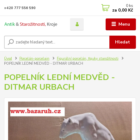
0
ks
+420 777 556 590
za
0,00 Kč
Menu
Hledat
Úvod
Porcelán-porcelain
Figurální porcelán, figuky starožitnosti
POPELNÍK LEDNÍ MEDVĚD - DITMAR URBACH
POPELNÍK LEDNÍ MEDVĚD -
DITMAR URBACH