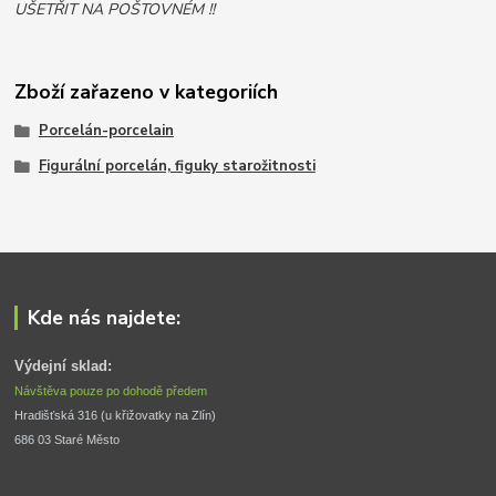
UŠETŘIT NA POŠTOVNÉM !!
Zboží zařazeno v kategoriích
Porcelán-porcelain
Figurální porcelán, figuky starožitnosti
Kde nás najdete:
Výdejní sklad:
Návštěva pouze po dohodě předem
Hradišťská 316 (u křižovatky na Zlín) 
686 03 Staré Město