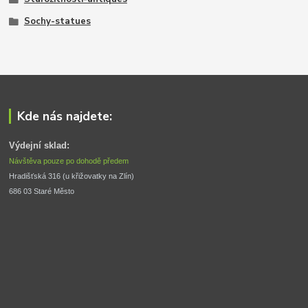
Sochy-statues
Kde nás najdete:
Výdejní sklad:
Návštěva pouze po dohodě předem
Hradišťská 316 (u křižovatky na Zlín) 
686 03 Staré Město