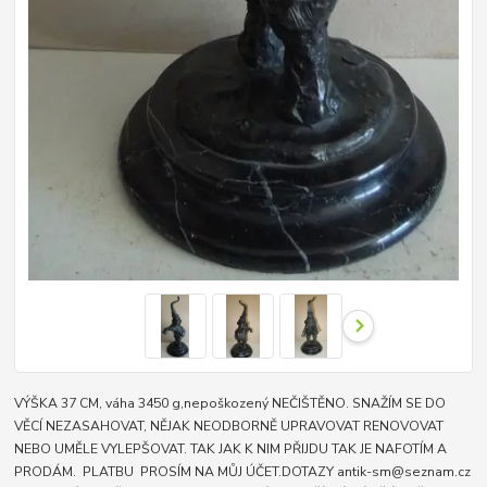
VÝŠKA 37 CM, váha 3450 g,nepoškozený NEČIŠTĚNO. SNAŽÍM SE DO
VĚCÍ NEZASAHOVAT, NĚJAK NEODBORNĚ UPRAVOVAT RENOVOVAT
NEBO UMĚLE VYLEPŠOVAT. TAK JAK K NIM PŘIJDU TAK JE NAFOTÍM A
PRODÁM. PLATBU PROSÍM NA MŮJ ÚČET.DOTAZY antik-sm@seznam.cz