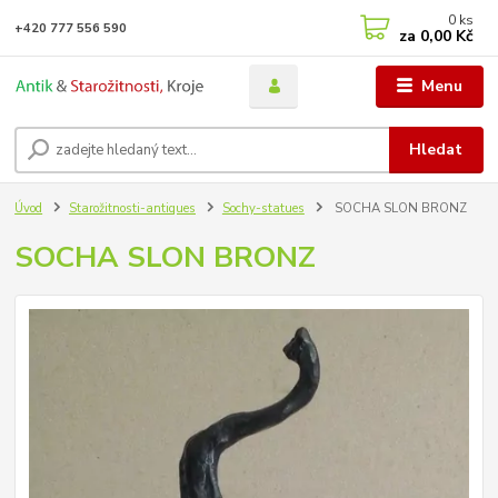
0
ks
+420 777 556 590
za
0,00 Kč
Menu
Hledat
Úvod
Starožitnosti-antiques
Sochy-statues
SOCHA SLON BRONZ
SOCHA SLON BRONZ