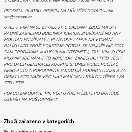
VYLEPŠOVAT. TAK JAK K NIM PŘIJDU TAK JE NAFOTÍM A
PRODÁM. PLATBU PROSÍM NA MŮJ ÚČET.DOTAZY antik-
sm@seznam.cz
UVEDU VÁM NAŠE ZVYKLOSTI S BALENÍM. ZBOŽÍ MÁ BÝT
ŘÁDNĚ ZABALENO BUBLINKA KARTON ZMAČKANÉ NOVINY
MOLITAN POUŽÍVÁM I PLASTOVÉ LÁHVE NA VYCPÁNÍ
BALÍKU ATD. ZBOŽÍ POJISTÍME. POTOM SE NEMŮŽE NIC STÁT.
SÁM PRODÁVÁM A KUPUJI NA INTERNETU, TAK VÍM O ČEM
MLUVÍM. JDE NÁM O TO ABYCHOM ZANECHALI TYTO VĚCI I
PRO DALŠÍ GENERACE!! KOUPÍTE SI DNES MOBIL,POČÍTAČ
NEBO AUTO A POROVNEJTE JAKOU MÁ HODNOTU DNES A ZA
DESET LET??. NAŠE VĚCI MAJÍ MAJÍ CENU STÁLOU TŘEBA I ZA
STO LET.!!!
POKUD ZAKOUPÍTE VÍC VĚCÍ U NÁS MŮŽETE PO DOHODĚ
UŠETŘIT NA POŠTOVNÉM !!
Zboží zařazeno v kategoriích
Starožitnosti-antiques