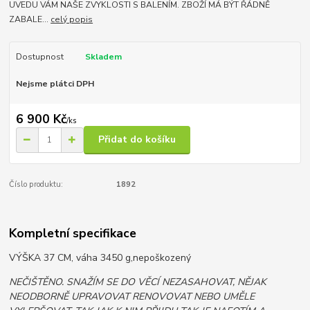
UVEDU VÁM NAŠE ZVYKLOSTI S BALENÍM. ZBOŽÍ MÁ BÝT ŘÁDNĚ
ZABALE...
celý popis
Dostupnost
Skladem
Nejsme plátci DPH
6 900 Kč
/
ks
Přidat do košíku
Číslo produktu:
1892
Kompletní specifikace
VÝŠKA 37 CM, váha 3450 g,nepoškozený
NEČIŠTĚNO. SNAŽÍM SE DO VĚCÍ NEZASAHOVAT, NĚJAK
NEODBORNĚ UPRAVOVAT RENOVOVAT NEBO UMĚLE