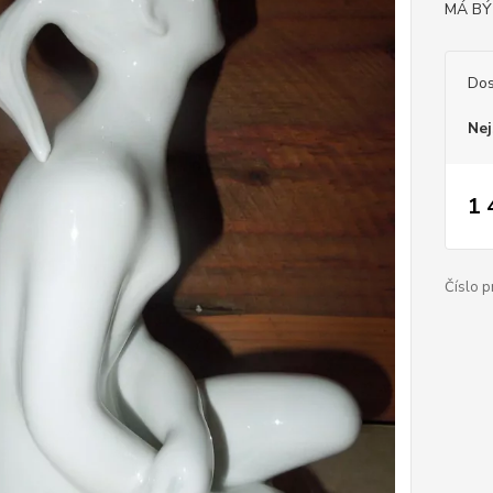
MÁ BÝ
Dos
Nej
1 
Číslo p