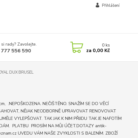
Přihlášení
 si rady? Zavolejte.
0
ks
za
0,00 Kč
 777 556 590
YAL DUX BRUSEL
3 cm, .NEPOŠKOZENA. NEČIŠTĚNO. SNAŽÍM SE DO VĚCÍ
AHOVAT, NĚJAK NEODBORNĚ UPRAVOVAT RENOVOVAT
UMĚLE VYLEPŠOVAT. TAK JAK K NIM PŘIJDU TAK JE NAFOTÍM
DÁM. PLATBU PROSÍM NA MŮJ ÚČET.DOTAZY antik-
znam.cz UVEDU VÁM NAŠE ZVYKLOSTI S BALENÍM. ZBOŽÍ