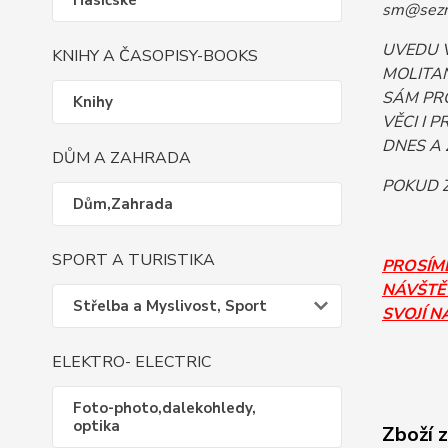
Hasičské
sm@sezn
UVEDU 
KNIHY A ČASOPISY-BOOKS
MOLITAN
SÁM PR
Knihy
VĚCI I 
DNES A 
DŮM A ZAHRADA
POKUD Z
Dům,Zahrada
SPORT A TURISTIKA
PROSÍM
NÁVŠTĚV
Střelba a Myslivost, Sport
SVOJÍ N
ELEKTRO- ELECTRIC
Foto-photo,dalekohledy,
optika
Zboží 