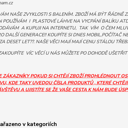
am.cz
VÁM NAŠE ZVYKLOSTI S BALENÍM. ZBOŽÍ MÁ BÝT ŘÁDNĚ
 POUŽÍVÁM I PLASTOVÉ LÁHVE NA VYCPÁNÍ BALÍKU ATD. 
ODÁVÁM A KUPUJI NA INTERNETU, TAK VÍM O ČEM MLUV
PRO DALŠÍ GENERACE!! KOUPÍTE SI DNES MOBIL,POČÍTA
ZA DESET LET??. NAŠE VĚCI MAJÍ MAJÍ CENU STÁLOU TŘEBA I
AKOUPÍTE VÍC VĚCÍ U NÁS MŮŽETE PO DOHODĚ UŠETŘIT
E ZÁKAZNÍKY POKUD SI CHTĚJÍ ZBOŽÍ PROHLÉDNOUT O
U, KDE TAKY UVEDOU ČÍSLA PRODUKTŮ , KTERÉ CHTĚJÍ
ÁVŠTĚVU A UJISTÍTE SE ŽE VAŠE CESTA K NÁM BUDE ÚS
zařazeno v kategoriích