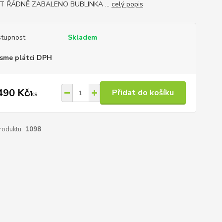
T ŘÁDNĚ ZABALENO BUBLINKA ...
celý popis
tupnost
Skladem
sme plátci DPH
490 Kč
Přidat do košíku
/
ks
roduktu:
1098