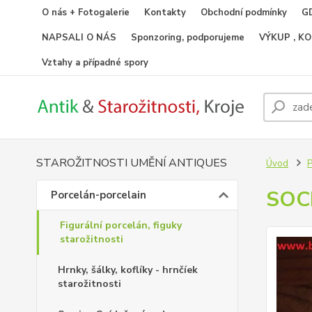
O nás + Fotogalerie
Kontakty
Obchodní podmínky
GD
NAPSALI O NÁS
Sponzoring, podporujeme
VÝKUP , K
Vztahy a případné spory
STAROŽITNOSTI UMĚNÍ ANTIQUES
Úvod
P
SOC
Porcelán-porcelain
Figurální porcelán, figuky
starožitnosti
Hrnky, šálky, koflíky - hrnčíek
starožitnosti