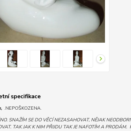
tní specifikace
m,
.NEPOŠKOZENA.
ĚNO. SNAŽÍM SE DO VĚCÍ NEZASAHOVAT, NĚJAK NEODB
VAT. TAK JAK K NIM PŘIJDU TAK JE NAFOTÍM A PRODÁM.