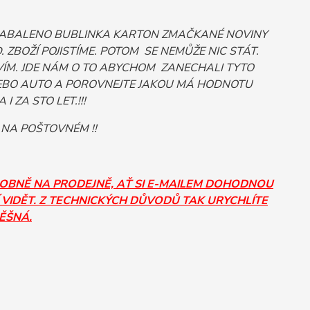
 ZABALENO BUBLINKA KARTON ZMAČKANÉ NOVINY
ZBOŽÍ POJISTÍME. POTOM SE NEMŮŽE NIC STÁT.
ÍM. JDE NÁM O TO ABYCHOM ZANECHALI TYTO
Č NEBO AUTO A POROVNEJTE JAKOU MÁ HODNOTU
 ZA STO LET.!!!
 NA POŠTOVNÉM !!
SOBNĚ NA PRODEJNĚ, AŤ SI E-MAILEM DOHODNOU
 VIDĚT. Z TECHNICKÝCH DŮVODŮ TAK URYCHLÍTE
PĚŠNÁ.