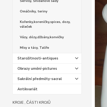
Servisy, Snídaňové sady
Omáčníky, teriny
Kořenky,koreničky,spices, dozy,
váleček
Vázy, dózy,džbány,konvičky
Mísy a tácy, Talíře
Starožitnosti-antiques
Obrazy umění-pictures
Sakrální předměty-sacral
Antikvariát
KROJE , ČÁSTI KROJŮ