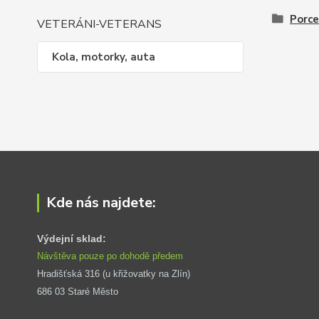
Porce
VETERÁNI-VETERANS
Kola, motorky, auta
Kde nás najdete:
Výdejní sklad:
Návštěva pouze po dohodě předem
Hradišťská 316 (u křižovatky na Zlín) 
686 03 Staré Město