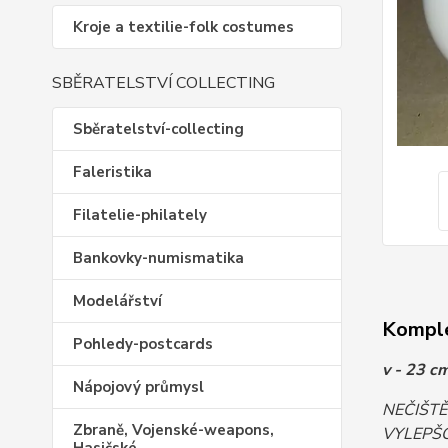
Kroje a textilie-folk costumes
SBĚRATELSTVÍ COLLECTING
Sběratelství-collecting
Faleristika
Filatelie-philately
Bankovky-numismatika
Modelářství
Komple
Pohledy-postcards
v - 23 c
Nápojový průmysl
NEČIŠT
Zbraně, Vojenské-weapons,
VYLEPŠO