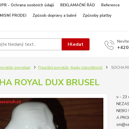
PR - Ochrana osobních údajů
REKLAMAČNÍ ŘÁD
Reference
OMISNÍ PRODEJ
Způsob dopravy a balné
Způsoby platby
Nevíte
Hledat
+420
orcelán-porcelain
Figurální porcelán, figuky starožitnosti
SOCHA RO
HA ROYAL DUX BRUSEL
v - 2
NEZAS
NEBO 
A PRO
sm@se