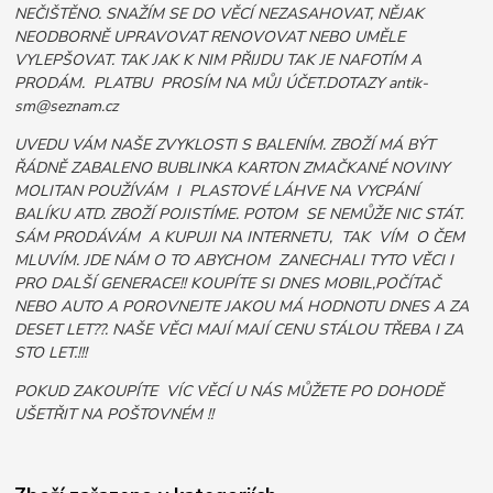
NEČIŠTĚNO. SNAŽÍM SE DO VĚCÍ NEZASAHOVAT, NĚJAK
NEODBORNĚ UPRAVOVAT RENOVOVAT NEBO UMĚLE
VYLEPŠOVAT. TAK JAK K NIM PŘIJDU TAK JE NAFOTÍM A
PRODÁM. PLATBU PROSÍM NA MŮJ ÚČET.DOTAZY antik-
sm@seznam.cz
UVEDU VÁM NAŠE ZVYKLOSTI S BALENÍM. ZBOŽÍ MÁ BÝT
ŘÁDNĚ ZABALENO BUBLINKA KARTON ZMAČKANÉ NOVINY
MOLITAN POUŽÍVÁM I PLASTOVÉ LÁHVE NA VYCPÁNÍ
BALÍKU ATD. ZBOŽÍ POJISTÍME. POTOM SE NEMŮŽE NIC STÁT.
SÁM PRODÁVÁM A KUPUJI NA INTERNETU, TAK VÍM O ČEM
MLUVÍM. JDE NÁM O TO ABYCHOM ZANECHALI TYTO VĚCI I
PRO DALŠÍ GENERACE!! KOUPÍTE SI DNES MOBIL,POČÍTAČ
NEBO AUTO A POROVNEJTE JAKOU MÁ HODNOTU DNES A ZA
DESET LET??. NAŠE VĚCI MAJÍ MAJÍ CENU STÁLOU TŘEBA I ZA
STO LET.!!!
POKUD ZAKOUPÍTE VÍC VĚCÍ U NÁS MŮŽETE PO DOHODĚ
UŠETŘIT NA POŠTOVNÉM !!