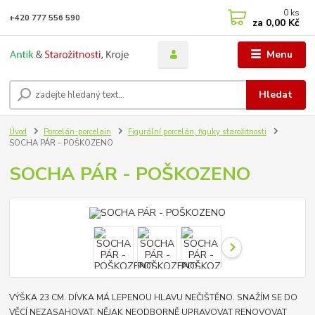
0
ks
+420 777 556 590
za
0,00 Kč
Menu
Hledat
Úvod
Porcelán-porcelain
Figurální porcelán, figuky starožitnosti
SOCHA PÁR - POŠKOZENO
SOCHA PÁR - POŠKOZENO
VÝŠKA 23 CM. DÍVKA MÁ LEPENOU HLAVU NEČIŠTĚNO. SNAŽÍM SE DO
VĚCÍ NEZASAHOVAT, NĚJAK NEODBORNĚ UPRAVOVAT RENOVOVAT