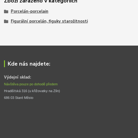
Zboží zařazeno v kategoriích
Porcelán-porcelain
Figurální porcelán, figuky starožitnosti
Kde nás najdete:
Výdejní sklad:
Návštěva pouze po dohodě předem
Hradišťská 316 (u křižovatky na Zlín) 
686 03 Staré Město