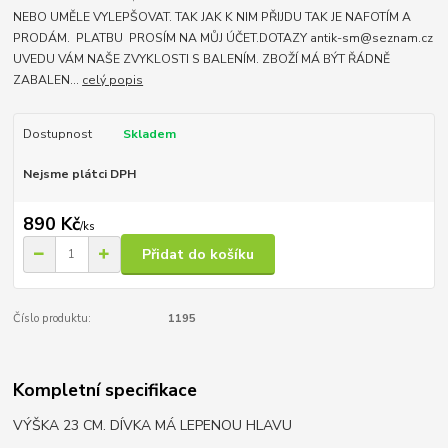
NEBO UMĚLE VYLEPŠOVAT. TAK JAK K NIM PŘIJDU TAK JE NAFOTÍM A
PRODÁM. PLATBU PROSÍM NA MŮJ ÚČET.DOTAZY antik-sm@seznam.cz
UVEDU VÁM NAŠE ZVYKLOSTI S BALENÍM. ZBOŽÍ MÁ BÝT ŘÁDNĚ
ZABALEN...
celý popis
Dostupnost
Skladem
Nejsme plátci DPH
890 Kč
/
ks
Přidat do košíku
Číslo produktu:
1195
Kompletní specifikace
VÝŠKA 23 CM. DÍVKA MÁ LEPENOU HLAVU