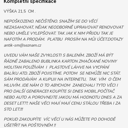
Kompletní specifikace
VÝŠKA 21,5 CM .
NEPOŠKOZENO. NEČIŠTĚNO. SNAŽÍM SE DO VĚCÍ
NEZASAHOVAT, NĚJAK NEODBORNĚ UPRAVOVAT RENOVOVAT
NEBO UMĚLE VYLEPŠOVAT. TAK JAK K NIM PŘIJDU TAK JE
NAFOTÍM A PRODÁM. PLATBU PROSÍM NA MŮJ ÚČET.DOTAZY
antik-sm@seznam.cz
UVEDU VÁM NAŠE ZVYKLOSTI S BALENÍM. ZBOŽÍ MÁ BÝT
ŘÁDNĚ ZABALENO BUBLINKA KARTON ZMAČKANÉ NOVINY
MOLITAN POUŽÍVÁM I PLASTOVÉ LÁHVE NA VYCPÁNÍ
BALÍKU ATD. ZBOŽÍ POJISTÍME. POTOM SE NEMŮŽE NIC STÁT.
SÁM PRODÁVÁM A KUPUJI NA INTERNETU, TAK VÍM O ČEM
MLUVÍM. JDE NÁM O TO ABYCHOM ZANECHALI TYTO VĚCI I
PRO DALŠÍ GENERACE!! KOUPÍTE SI DNES MOBIL,POČÍTAČ
NEBO AUTO A POROVNEJTE JAKOU MÁ HODNOTU DNES A ZA
DESET LET??. NAŠE VĚCI MAJÍ MAJÍ CENU STÁLOU TŘEBA I ZA
STO LET.!!!
POKUD ZAKOUPÍTE VÍC VĚCÍ U NÁS MŮŽETE PO DOHODĚ
UŠETŘIT NA POŠTOVNÉM !!