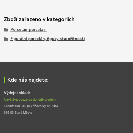
Zboží zařazeno v kategoriích
Porcelán-porcelain
Figurální porcelán, figuky starožitnosti
Kde nás najdete:
Výdejní sklad:
Návštěva pouze po dohodě předem
Hradišťská 316 (u křižovatky na Zlín) 
686 03 Staré Město