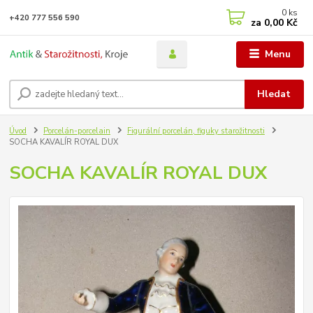
0
ks
+420 777 556 590
za
0,00 Kč
Menu
Hledat
Úvod
Porcelán-porcelain
Figurální porcelán, figuky starožitnosti
SOCHA KAVALÍR ROYAL DUX
SOCHA KAVALÍR ROYAL DUX