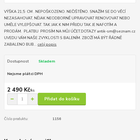
VÝŠKA 21,5 CM . NEPOŠKOZENO. NEČIŠTĚNO. SNAŽÍM SE DO VĚCÍ
NEZASAHOVAT, NĚJAK NEODBORNĚ UPRAVOVAT RENOVOVAT NEBO
UMĚLE VYLEPŠOVAT. TAK JAK K NIM PŘIJDU TAK JE NAFOTÍM A
PRODÁM. PLATBU PROSÍM NA MŮJ ÚČET.DOTAZY antik-sm@seznam.cz
UVEDU VÁM NAŠE ZVYKLOSTI S BALENÍM. ZBOŽÍ MÁ BÝT ŘÁDNĚ
ZABALENO BUB...
celý popis
Dostupnost
Skladem
Nejsme plátci DPH
2 490 Kč
/
ks
Přidat do košíku
Číslo produktu:
1156