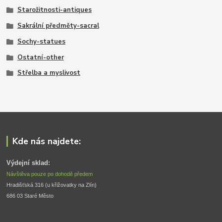
Starožitnosti-antiques
Sakrální předměty-sacral
Sochy-statues
Ostatní-other
Střelba a myslivost
Kde nás najdete:
Výdejní sklad:
Návštěva pouze po dohodě předem
Hradišťská 316 (u křižovatky na Zlín) 
686 03 Staré Město