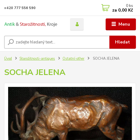
0
ks
+420 777 556 590
za
0,00 Kč
Menu
Hledat
Úvod
Starožitnosti-antiques
Ostatní-other
SOCHA JELENA
SOCHA JELENA