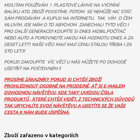
MOLITAN POUŽÍVÁM I PLASTOVÉ LÁHVE NA VYCPÁNÍ
BALÍKU ATD. ZBOŽÍ POJISTÍME. POTOM SE NEMŮŽE NIC STÁT.
SÁM PRODÁVÁM A KUPUJI NA INTERNETU, TAK VÍM O ČEM
MLUVÍM. JDE NÁM O TO ABYCHOM ZANECHALI TYTO VĚCI I
PRO DALŠÍ GENERACE!! KOUPÍTE SI DNES MOBIL,POČÍTAČ
NEBO AUTO A POROVNEJTE JAKOU MÁ HODNOTU DNES A ZA
DESET LET??. NAŠE VĚCI MAJÍ MAJÍ CENU STÁLOU TŘEBA I ZA
STO LET.!!!
POKUD ZAKOUPÍTE VÍC VĚCÍ U NÁS MŮŽETE PO DOHODĚ
UŠETŘIT NA POŠTOVNÉM !!
PROSÍME ZÁKAZNÍKY POKUD SI CHTĚJÍ ZBOŽÍ
PROHLÉDNOUT OSOBNĚ NA PRODEJNĚ, AŤ SI E-MAILEM
DOHODNOU NÁVŠTĚVU, KDE TAKY UVEDOU ČÍSLA
PRODUKTŮ , KTERÉ CHTĚJÍ VIDĚT. Z TECHNICKÝCH DŮVODŮ
TAK URYCHLÍTE SVOJÍ NÁVŠTĚVU A UJISTÍTE SE ŽE VAŠE
CESTA K NÁM BUDE ÚSPĚŠNÁ.
Zboží zařazeno v kategoriích