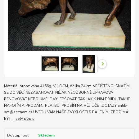
Materiál bronz váha 4166g, V, 18 CM, délka 24 cm NEČIŠTĚNO. SNAŽÍM
SE DO VĚCÍ NEZASAHOVAT, NĚJAK NEODBORNĚ UPRAVOVAT
RENOVOVAT NEBO UMĚLE VYLEPŠOVAT. TAK JAK K NIM PŘIJDU TAK JE
NAFOTÍM A PRODÁM. PLATBU PROSÍM NA MŮJ ÚČET.DOTAZY antik-
sm@seznam.cz UVEDU VÁM NAŠE ZVYKLOSTI S BALENÍM. ZBOŽÍ MÁ
BÝT ...
celý popis
Dostupnost
Skladem