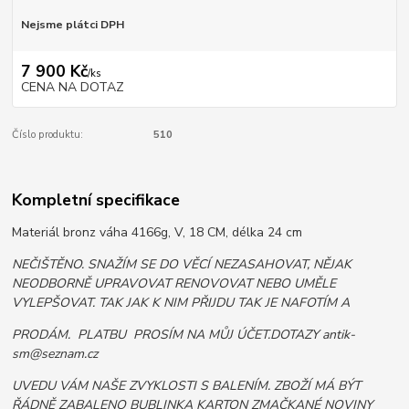
Nejsme plátci DPH
7 900 Kč
/
ks
CENA NA DOTAZ
Číslo produktu:
510
Kompletní specifikace
Materiál bronz váha 4166g, V, 18 CM, délka 24 cm
NEČIŠTĚNO. SNAŽÍM SE DO VĚCÍ NEZASAHOVAT, NĚJAK
NEODBORNĚ UPRAVOVAT RENOVOVAT NEBO UMĚLE
VYLEPŠOVAT. TAK JAK K NIM PŘIJDU TAK JE NAFOTÍM A
PRODÁM. PLATBU PROSÍM NA MŮJ ÚČET.DOTAZY antik-
sm@seznam.cz
UVEDU VÁM NAŠE ZVYKLOSTI S BALENÍM. ZBOŽÍ MÁ BÝT
ŘÁDNĚ ZABALENO BUBLINKA KARTON ZMAČKANÉ NOVINY