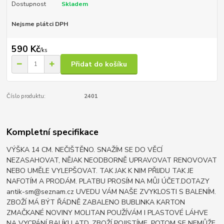
Dostupnost
Skladem
Nejsme plátci DPH
590 Kč
/
ks
Přidat do košíku
Číslo produktu:
2401
Kompletní specifikace
VÝŠKA 14 CM. NEČIŠTĚNO. SNAŽÍM SE DO VĚCÍ
NEZASAHOVAT, NĚJAK NEODBORNĚ UPRAVOVAT RENOVOVAT
NEBO UMĚLE VYLEPŠOVAT. TAK JAK K NIM PŘIJDU TAK JE
NAFOTÍM A PRODÁM. PLATBU PROSÍM NA MŮJ ÚČET.DOTAZY
antik-sm@seznam.cz UVEDU VÁM NAŠE ZVYKLOSTI S BALENÍM.
ZBOŽÍ MÁ BÝT ŘÁDNĚ ZABALENO BUBLINKA KARTON
ZMAČKANÉ NOVINY MOLITAN POUŽÍVÁM I PLASTOVÉ LÁHVE
NA VYCPÁNÍ BALÍKU ATD. ZBOŽÍ POJISTÍME. POTOM SE NEMŮŽE