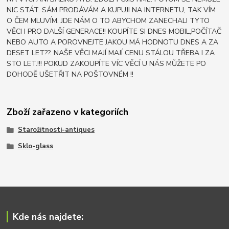
NIC STÁT. SÁM PRODÁVÁM A KUPUJI NA INTERNETU, TAK VÍM
O ČEM MLUVÍM. JDE NÁM O TO ABYCHOM ZANECHALI TYTO
VĚCI I PRO DALŠÍ GENERACE!! KOUPÍTE SI DNES MOBIL,POČÍTAČ
NEBO AUTO A POROVNEJTE JAKOU MÁ HODNOTU DNES A ZA
DESET LET??. NAŠE VĚCI MAJÍ MAJÍ CENU STÁLOU TŘEBA I ZA
STO LET.!!! POKUD ZAKOUPÍTE VÍC VĚCÍ U NÁS MŮŽETE PO
DOHODĚ UŠETŘIT NA POŠTOVNÉM !!
Zboží zařazeno v kategoriích
Starožitnosti-antiques
Sklo-glass
Kde nás najdete: