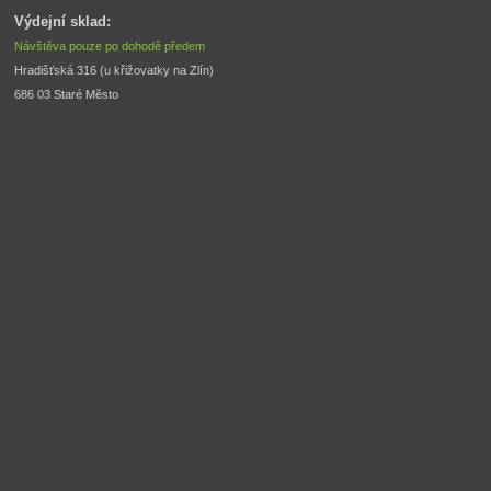
Výdejní sklad:
Návštěva pouze po dohodě předem
Hradišťská 316 (u křižovatky na Zlín) 
686 03 Staré Město