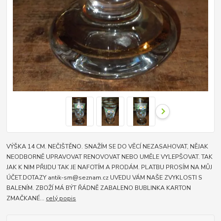
VÝŠKA 14 CM. NEČIŠTĚNO. SNAŽÍM SE DO VĚCÍ NEZASAHOVAT, NĚJAK
NEODBORNĚ UPRAVOVAT RENOVOVAT NEBO UMĚLE VYLEPŠOVAT. TAK
JAK K NIM PŘIJDU TAK JE NAFOTÍM A PRODÁM. PLATBU PROSÍM NA MŮJ
ÚČET.DOTAZY antik-sm@seznam.cz UVEDU VÁM NAŠE ZVYKLOSTI S
BALENÍM. ZBOŽÍ MÁ BÝT ŘÁDNĚ ZABALENO BUBLINKA KARTON
ZMAČKANÉ...
celý popis