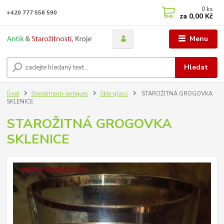
0
ks
+420 777 556 590
za
0,00 Kč
Menu
Hledat
Úvod
Starožitnosti-antiques
Sklo-glass
STAROŽITNÁ GROGOVKA
SKLENICE
STAROŽITNÁ GROGOVKA
SKLENICE