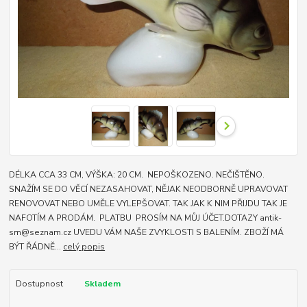
DÉLKA CCA 33 CM, VÝŠKA: 20 CM. NEPOŠKOZENO. NEČIŠTĚNO.
SNAŽÍM SE DO VĚCÍ NEZASAHOVAT, NĚJAK NEODBORNĚ UPRAVOVAT
RENOVOVAT NEBO UMĚLE VYLEPŠOVAT. TAK JAK K NIM PŘIJDU TAK JE
NAFOTÍM A PRODÁM. PLATBU PROSÍM NA MŮJ ÚČET.DOTAZY antik-
sm@seznam.cz UVEDU VÁM NAŠE ZVYKLOSTI S BALENÍM. ZBOŽÍ MÁ
BÝT ŘÁDNĚ...
celý popis
Dostupnost
Skladem