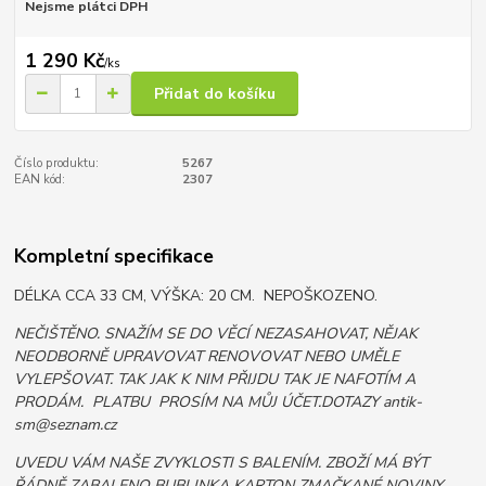
Nejsme plátci DPH
1 290 Kč
/
ks
Přidat do košíku
Číslo produktu:
5267
EAN kód:
2307
Kompletní specifikace
DÉLKA CCA 33 CM, VÝŠKA: 20 CM. NEPOŠKOZENO.
NEČIŠTĚNO. SNAŽÍM SE DO VĚCÍ NEZASAHOVAT, NĚJAK
NEODBORNĚ UPRAVOVAT RENOVOVAT NEBO UMĚLE
VYLEPŠOVAT. TAK JAK K NIM PŘIJDU TAK JE NAFOTÍM A
PRODÁM. PLATBU PROSÍM NA MŮJ ÚČET.DOTAZY antik-
sm@seznam.cz
UVEDU VÁM NAŠE ZVYKLOSTI S BALENÍM. ZBOŽÍ MÁ BÝT
ŘÁDNĚ ZABALENO BUBLINKA KARTON ZMAČKANÉ NOVINY