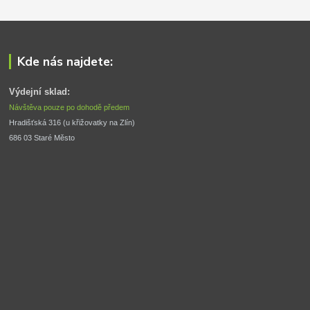
Kde nás najdete:
Výdejní sklad:
Návštěva pouze po dohodě předem
Hradišťská 316 (u křižovatky na Zlín) 
686 03 Staré Město