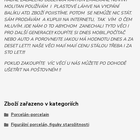
MOLITAN POUŽÍVÁM I PLASTOVÉ LÁHVE NA VYCPÁNÍ
BALÍKU ATD. ZBOŽÍ POJISTÍME. POTOM SE NEMŮŽE NIC STÁT.
SÁM PRODÁVÁM A KUPUJI NA INTERNETU, TAK VÍM O ČEM
MLUVÍM. JDE NÁM O TO ABYCHOM ZANECHALI TYTO VĚCI I
PRO DALŠÍ GENERACE!! KOUPÍTE SI DNES MOBIL,POČÍTAČ
NEBO AUTO A POROVNEJTE JAKOU MÁ HODNOTU DNES A ZA
DESET LET??. NAŠE VĚCI MAJÍ MAJÍ CENU STÁLOU TŘEBA I ZA
STO LET.!!!
POKUD ZAKOUPÍTE VÍC VĚCÍ U NÁS MŮŽETE PO DOHODĚ
UŠETŘIT NA POŠTOVNÉM !!
Zboží zařazeno v kategoriích
Porcelán-porcelain
Figurální porcelán, figuky starožitnosti