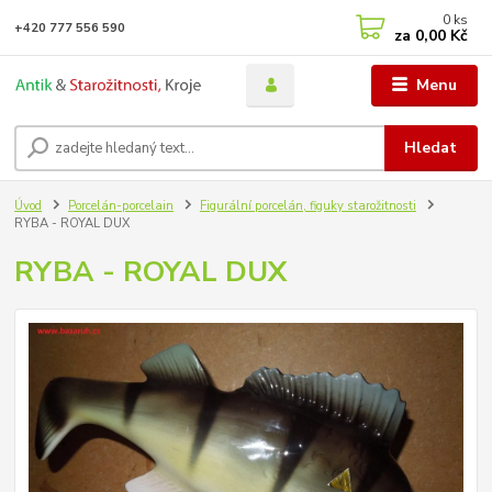
0
ks
+420 777 556 590
za
0,00 Kč
Menu
Hledat
Úvod
Porcelán-porcelain
Figurální porcelán, figuky starožitnosti
RYBA - ROYAL DUX
RYBA - ROYAL DUX