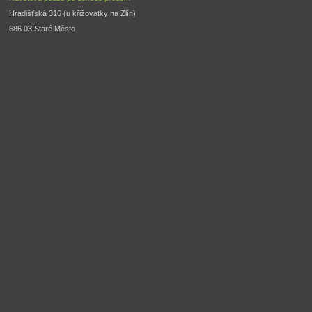
Hradišťská 316 (u křižovatky na Zlín) 
686 03 Staré Město