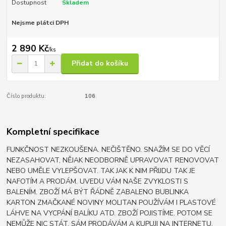
Dostupnost
Skladem
Nejsme plátci DPH
2 890 Kč
/
ks
Přidat do košíku
Číslo produktu:
106
Kompletní specifikace
FUNKČNOST NEZKOUŠENA. NEČIŠTĚNO. SNAŽÍM SE DO VĚCÍ
NEZASAHOVAT, NĚJAK NEODBORNĚ UPRAVOVAT RENOVOVAT
NEBO UMĚLE VYLEPŠOVAT. TAK JAK K NIM PŘIJDU TAK JE
NAFOTÍM A PRODÁM. UVEDU VÁM NAŠE ZVYKLOSTI S
BALENÍM. ZBOŽÍ MÁ BÝT ŘÁDNĚ ZABALENO BUBLINKA
KARTON ZMAČKANÉ NOVINY MOLITAN POUŽÍVÁM I PLASTOVÉ
LÁHVE NA VYCPÁNÍ BALÍKU ATD. ZBOŽÍ POJISTÍME. POTOM SE
NEMŮŽE NIC STÁT. SÁM PRODÁVÁM A KUPUJI NA INTERNETU,