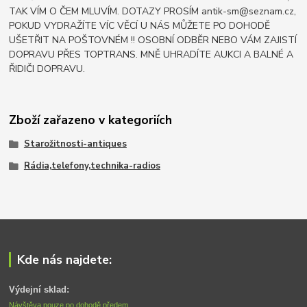
TAK VÍM O ČEM MLUVÍM. DOTAZY PROSÍM antik-sm@seznam.cz,
POKUD VYDRAŽÍTE VÍC VĚCÍ U NÁS MŮŽETE PO DOHODĚ
UŠETŘIT NA POŠTOVNÉM !! OSOBNÍ ODBĚR NEBO VÁM ZAJISTÍ
DOPRAVU PŘES TOPTRANS. MNĚ UHRADÍTE AUKCI A BALNÉ A
ŘIDIČI DOPRAVU.
Zboží zařazeno v kategoriích
Starožitnosti-antiques
Rádia,telefony,technika-radios
Kde nás najdete:
Výdejní sklad:
Návštěva pouze po dohodě předem