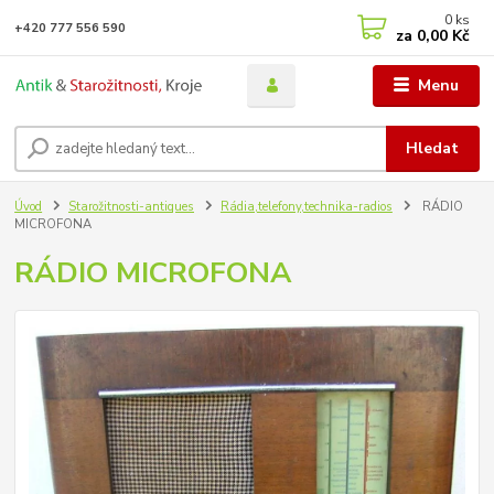
0
ks
+420 777 556 590
za
0,00 Kč
Menu
Hledat
Úvod
Starožitnosti-antiques
Rádia,telefony,technika-radios
RÁDIO
MICROFONA
RÁDIO MICROFONA