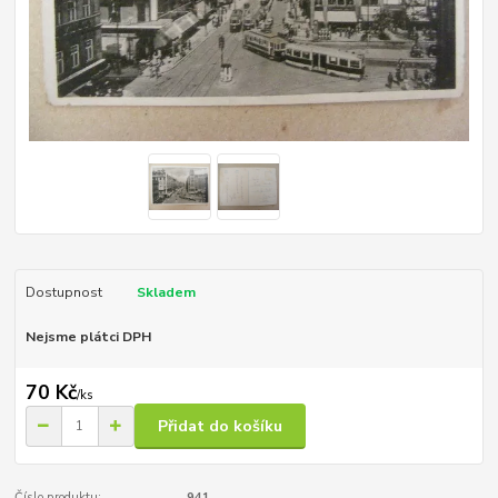
Dostupnost
Skladem
Nejsme plátci DPH
70 Kč
/
ks
Přidat do košíku
Číslo produktu:
941