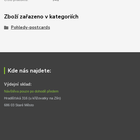
Zboží zařazeno v kategoriích
Pohledy-postcards
Kde nás najdete:
Výdejní sklad:
Návštěva pouze po dohodě předem
Hradišťská 316 (u křižovatky na Zlín) 
686 03 Staré Město