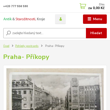
0
ks
+420 777 556 590
za
0,00 Kč
Menu
Hledat
Úvod
Pohledy-postcards
Praha- Příkopy
Praha- Příkopy