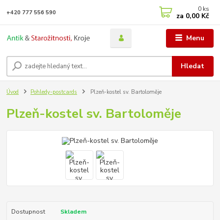
0
ks
+420 777 556 590
za
0,00 Kč
Menu
Hledat
Úvod
Pohledy-postcards
Plzeň-kostel sv. Bartoloměje
Plzeň-kostel sv. Bartoloměje
Dostupnost
Skladem