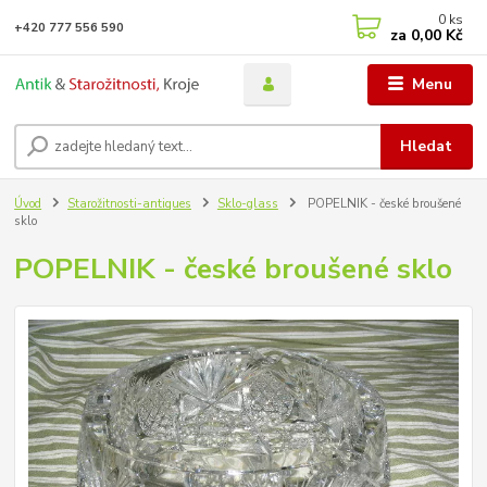
0
ks
+420 777 556 590
za
0,00 Kč
Menu
Hledat
Úvod
Starožitnosti-antiques
Sklo-glass
POPELNIK - české broušené
sklo
POPELNIK - české broušené sklo