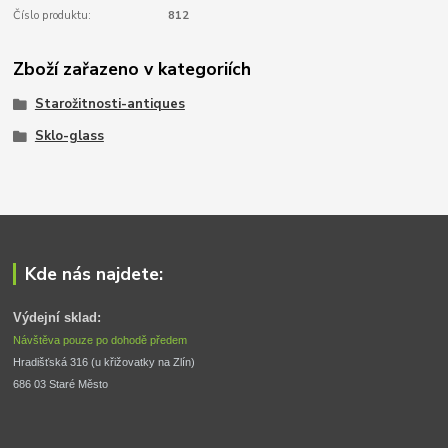
Číslo produktu:
812
Zboží zařazeno v kategoriích
Starožitnosti-antiques
Sklo-glass
Kde nás najdete:
Výdejní sklad:
Návštěva pouze po dohodě předem
Hradišťská 316 (u křižovatky na Zlín) 
686 03 Staré Město