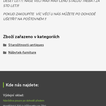
DESET LET??. NAŠE VĚCI MAJÍ MAJÍ CENU STÁLOU TŘEBA I ZA
STO LET.!!!
POKUD ZAKOUPÍTE VÍC VĚCÍ U NÁS MŮŽETE PO DOHODĚ
UŠETŘIT NA POŠTOVNÉM !!
Zboží zařazeno v kategoriích
Starožitnosti-antiques
Nábytek-furniture
Kde nás najdete:
Výdejní sklad:
Návštěva pouze po dohodě předem
Hradišťská 316 (u křižovatky na Zlín) 