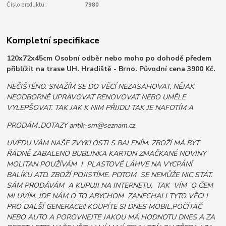
Číslo produktu:
7980
Kompletní specifikace
120x72x45cm Osobní odběr nebo moho po dohodě předem
přiblížit na trase UH. Hradiště - Brno. Původní cena 3900 Kč.
NEČIŠTĚNO. SNAŽÍM SE DO VĚCÍ NEZASAHOVAT, NĚJAK
NEODBORNĚ UPRAVOVAT RENOVOVAT NEBO UMĚLE
VYLEPŠOVAT. TAK JAK K NIM PŘIJDU TAK JE NAFOTÍM A
PRODÁM..DOTAZY antik-sm@seznam.cz
UVEDU VÁM NAŠE ZVYKLOSTI S BALENÍM. ZBOŽÍ MÁ BÝT
ŘÁDNĚ ZABALENO BUBLINKA KARTON ZMAČKANÉ NOVINY
MOLITAN POUŽÍVÁM I PLASTOVÉ LÁHVE NA VYCPÁNÍ
BALÍKU ATD. ZBOŽÍ POJISTÍME. POTOM SE NEMŮŽE NIC STÁT.
SÁM PRODÁVÁM A KUPUJI NA INTERNETU, TAK VÍM O ČEM
MLUVÍM. JDE NÁM O TO ABYCHOM ZANECHALI TYTO VĚCI I
PRO DALŠÍ GENERACE!! KOUPÍTE SI DNES MOBIL,POČÍTAČ
NEBO AUTO A POROVNEJTE JAKOU MÁ HODNOTU DNES A ZA