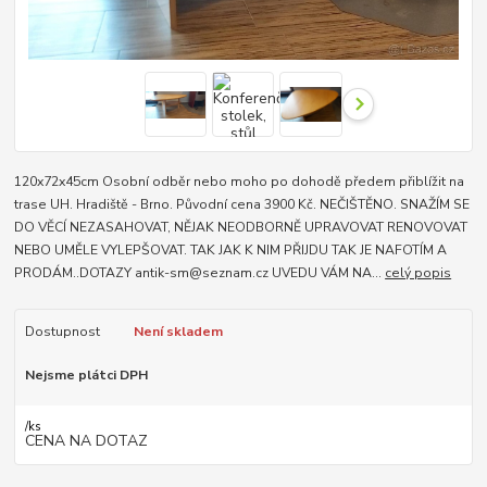
120x72x45cm Osobní odběr nebo moho po dohodě předem přiblížit na
trase UH. Hradiště - Brno. Původní cena 3900 Kč. NEČIŠTĚNO. SNAŽÍM SE
DO VĚCÍ NEZASAHOVAT, NĚJAK NEODBORNĚ UPRAVOVAT RENOVOVAT
NEBO UMĚLE VYLEPŠOVAT. TAK JAK K NIM PŘIJDU TAK JE NAFOTÍM A
PRODÁM..DOTAZY antik-sm@seznam.cz UVEDU VÁM NA...
celý popis
Dostupnost
Není skladem
Nejsme plátci DPH
/
ks
CENA NA DOTAZ