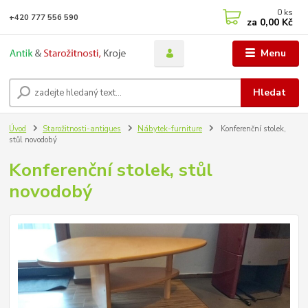
0
ks
+420 777 556 590
za
0,00 Kč
Menu
Hledat
Úvod
Starožitnosti-antiques
Nábytek-furniture
Konferenční stolek,
stůl novodobý
Konferenční stolek, stůl
novodobý