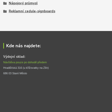
Nápojový průmysl
Reklamní cedule-signboards
Kde nás najdete:
Výdejní sklad:
Návštěva pouze po dohodě předem
Hradišťská 316 (u křižovatky na Zlín) 
686 03 Staré Město