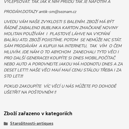
VYLEPŠOVAT. TAK JAK K NIM PŘIJDU TAK JE NAFOTÍM A
PRODÁM.DOTAZY antik-sm@seznam.cz
UVEDU VÁM NAŠE ZVYKLOSTI S BALENÍM. ZBOŽÍ MÁ BÝT
ŘÁDNĚ ZABALENO BUBLINKA KARTON ZMAČKANÉ NOVINY
MOLITAN POUŽÍVÁM I PLASTOVÉ LÁHVE NA VYCPÁNÍ
BALÍKU ATD. ZBOŽÍ POJISTÍME. POTOM SE NEMŮŽE NIC STÁT.
SÁM PRODÁVÁM A KUPUJI NA INTERNETU, TAK VÍM O ČEM
MLUVÍM. JDE NÁM O TO ABYCHOM ZANECHALI TYTO VĚCI I
PRO DALŠÍ GENERACE!! KOUPÍTE SI DNES MOBIL,POČÍTAČ
NEBO AUTO A POROVNEJTE JAKOU MÁ HODNOTU DNES A ZA
DESET LET??. NAŠE VĚCI MAJÍ MAJÍ CENU STÁLOU TŘEBA I ZA
STO LET.!!!
POKUD ZAKOUPÍTE VÍC VĚCÍ U NÁS MŮŽETE PO DOHODĚ
UŠETŘIT NA POŠTOVNÉM !!
Zboží zařazeno v kategoriích
Starožitnosti-antiques