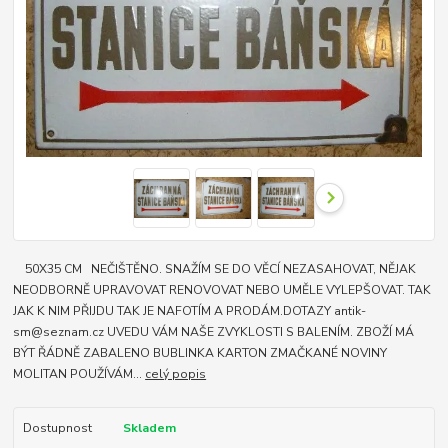
50X35 CM NEČIŠTĚNO. SNAŽÍM SE DO VĚCÍ NEZASAHOVAT, NĚJAK
NEODBORNĚ UPRAVOVAT RENOVOVAT NEBO UMĚLE VYLEPŠOVAT. TAK
JAK K NIM PŘIJDU TAK JE NAFOTÍM A PRODÁM.DOTAZY antik-
sm@seznam.cz UVEDU VÁM NAŠE ZVYKLOSTI S BALENÍM. ZBOŽÍ MÁ
BÝT ŘÁDNĚ ZABALENO BUBLINKA KARTON ZMAČKANÉ NOVINY
MOLITAN POUŽÍVÁM...
celý popis
Dostupnost
Skladem