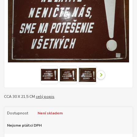
CCA 30 X 21,5 CM
celý popis
Dostupnost
Není skladem
Nejsme plátci DPH