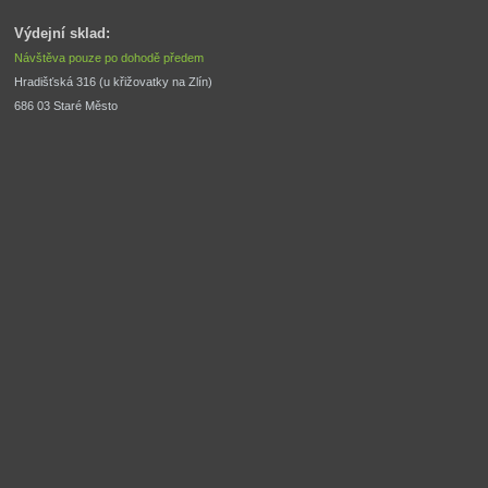
Výdejní sklad:
Návštěva pouze po dohodě předem
Hradišťská 316 (u křižovatky na Zlín) 
686 03 Staré Město