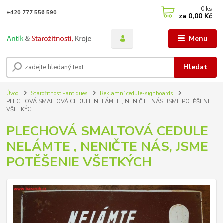
0
ks
+420 777 556 590
za
0,00 Kč
Menu
Hledat
Úvod
Starožitnosti-antiques
Reklamní cedule-signboards
PLECHOVÁ SMALTOVÁ CEDULE NELÁMTE , NENIČTE NÁS, JSME POTĚŠENIE
VŠETKÝCH
PLECHOVÁ SMALTOVÁ CEDULE
NELÁMTE , NENIČTE NÁS, JSME
POTĚŠENIE VŠETKÝCH