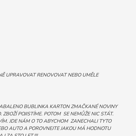
ORNĚ UPRAVOVAT RENOVOVAT NEBO UMĚLE
 ZABALENO BUBLINKA KARTON ZMAČKANÉ NOVINY
ZBOŽÍ POJISTÍME. POTOM SE NEMŮŽE NIC STÁT.
ÍM. JDE NÁM O TO ABYCHOM ZANECHALI TYTO
Č NEBO AUTO A POROVNEJTE JAKOU MÁ HODNOTU
 ZA STO LET.!!!