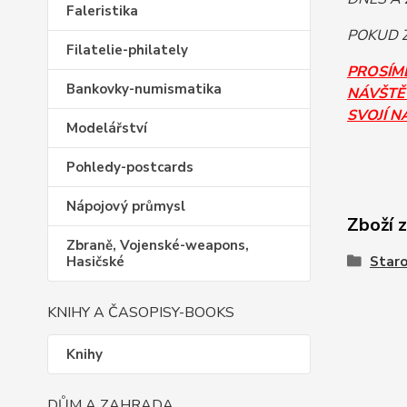
Faleristika
POKUD Z
Filatelie-philately
PROSÍM
Bankovky-numismatika
NÁVŠTĚV
SVOJÍ N
Modelářství
Pohledy-postcards
Nápojový průmysl
Zboží 
Zbraně, Vojenské-weapons,
Hasičské
Staro
KNIHY A ČASOPISY-BOOKS
Knihy
DŮM A ZAHRADA