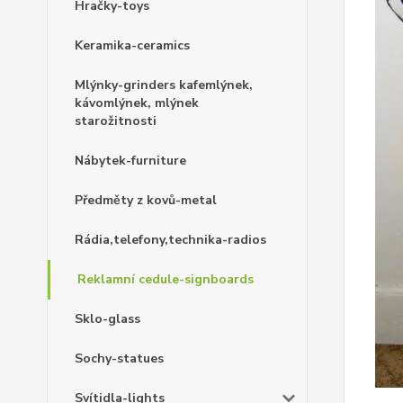
Hračky-toys
Keramika-ceramics
Mlýnky-grinders kafemlýnek,
kávomlýnek, mlýnek
starožitnosti
Nábytek-furniture
Předměty z kovů-metal
Rádia,telefony,technika-radios
Reklamní cedule-signboards
Sklo-glass
Sochy-statues
Svítidla-lights