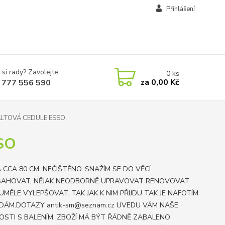
Přihlášení
 si rady? Zavolejte.
0
ks
za
0,00 Kč
 777 556 590
LTOVÁ CEDULE ESSO
SO
 CCA 80 CM. NEČIŠTĚNO. SNAŽÍM SE DO VĚCÍ
AHOVAT, NĚJAK NEODBORNĚ UPRAVOVAT RENOVOVAT
UMĚLE VYLEPŠOVAT. TAK JAK K NIM PŘIJDU TAK JE NAFOTÍM
DÁM.DOTAZY antik-sm@seznam.cz UVEDU VÁM NAŠE
OSTI S BALENÍM. ZBOŽÍ MÁ BÝT ŘÁDNĚ ZABALENO