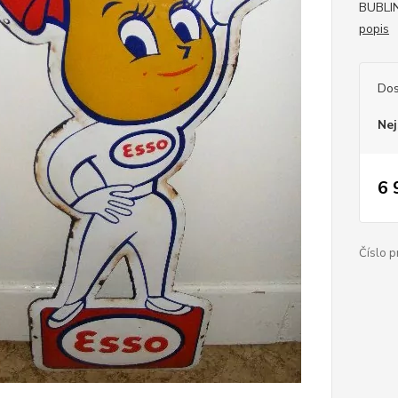
BUBLI
popis
Dos
Nej
6 
Číslo p