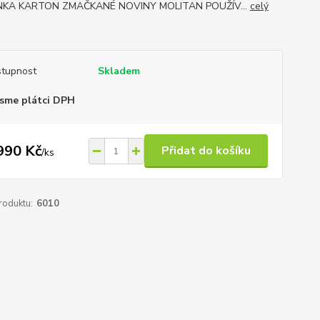
NKA KARTON ZMAČKANÉ NOVINY MOLITAN POUŽÍV...
celý
tupnost
Skladem
sme plátci DPH
990 Kč
Přidat do košíku
/
ks
roduktu:
6010