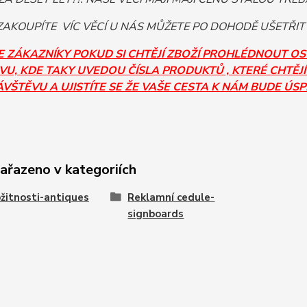
AKOUPÍTE VÍC VĚCÍ U NÁS MŮŽETE PO DOHODĚ UŠETŘIT
E ZÁKAZNÍKY POKUD SI CHTĚJÍ ZBOŽÍ PROHLÉDNOUT O
U, KDE TAKY UVEDOU ČÍSLA PRODUKTŮ , KTERÉ CHTĚJÍ
ÁVŠTĚVU A UJISTÍTE SE ŽE VAŠE CESTA K NÁM BUDE ÚS
zařazeno v kategoriích
žitnosti-antiques
Reklamní cedule-
signboards