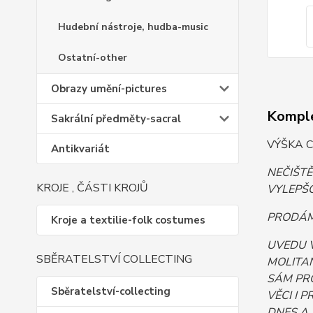
Hudební nástroje, hudba-music
Ostatní-other
Obrazy umění-pictures
Komple
Sakrální předměty-sacral
VÝŠKA C
Antikvariát
NEČIŠT
KROJE , ČÁSTI KROJŮ
VYLEPŠO
PRODÁM.
Kroje a textilie-folk costumes
UVEDU 
SBĚRATELSTVÍ COLLECTING
MOLITAN
SÁM PR
Sběratelství-collecting
VĚCI I 
DNES A 