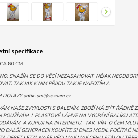
tní specifikace
CA 80 CM.
ĚNO. SNAŽÍM SE DO VĚCÍ NEZASAHOVAT, NĚJAK NEODB
VAT. TAK JAK K NIM PŘIJDU TAK JE NAFOTÍM A
DOTAZY antik-sm@seznam.cz
VÁM NAŠE ZVYKLOSTI S BALENÍM. ZBOŽÍ MÁ BÝT ŘÁDNĚ
 POUŽÍVÁM I PLASTOVÉ LÁHVE NA VYCPÁNÍ BALÍKU ATD. 
ODÁVÁM A KUPUJI NA INTERNETU, TAK VÍM O ČEM MLUV
PRO DALŠÍ GENERACE!! KOUPÍTE SI DNES MOBIL,POČÍTA
ZA DESET LET??. NAŠE VĚCI MAJÍ MAJÍ CENU STÁLOU TŘEBA I