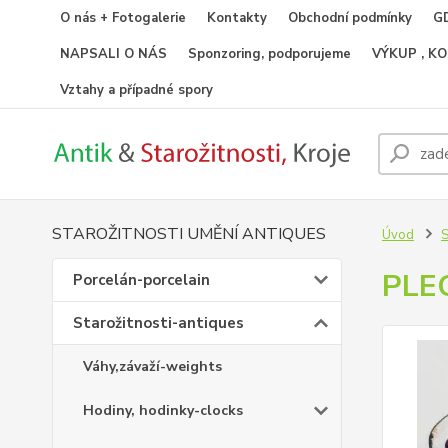
O nás + Fotogalerie
Kontakty
Obchodní podmínky
GD
NAPSALI O NÁS
Sponzoring, podporujeme
VÝKUP , K
Vztahy a případné spory
STAROŽITNOSTI UMĚNÍ ANTIQUES
Úvod
S
PLE
Porcelán-porcelain
Starožitnosti-antiques
Váhy,závaží-weights
Hodiny, hodinky-clocks