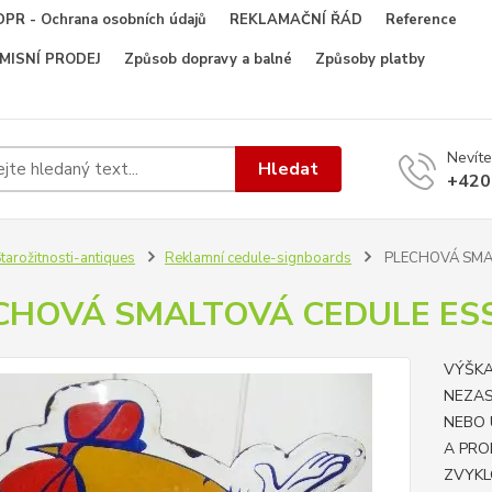
PR - Ochrana osobních údajů
REKLAMAČNÍ ŘÁD
Reference
OMISNÍ PRODEJ
Způsob dopravy a balné
Způsoby platby
Nevíte
Hledat
+420
tarožitnosti-antiques
Reklamní cedule-signboards
PLECHOVÁ SMA
CHOVÁ SMALTOVÁ CEDULE ES
VÝŠKA
NEZAS
NEBO 
A PRO
ZVYKL