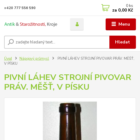
0
ks
+420 777 556 590
za
0,00 Kč
Menu
Hledat
Úvod
Nápojový průmysl
PIVNÍ LÁHEV STROJNÍ PIVOVAR PRÁV. MĚŠŤ,
V PÍSKU
PIVNÍ LÁHEV STROJNÍ PIVOVAR
PRÁV. MĚŠŤ, V PÍSKU