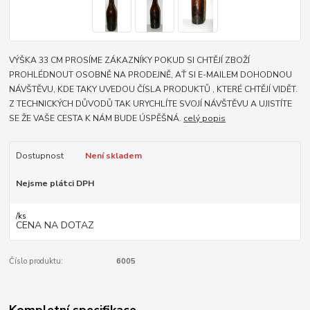
VÝŠKA 33 CM PROSÍME ZÁKAZNÍKY POKUD SI CHTĚJÍ ZBOŽÍ
PROHLÉDNOUT OSOBNĚ NA PRODEJNĚ, AŤ SI E-MAILEM DOHODNOU
NÁVŠTĚVU, KDE TAKY UVEDOU ČÍSLA PRODUKTŮ , KTERÉ CHTĚJÍ VIDĚT.
Z TECHNICKÝCH DŮVODŮ TAK URYCHLÍTE SVOJÍ NÁVŠTĚVU A UJISTÍTE
SE ŽE VAŠE CESTA K NÁM BUDE ÚSPĚŠNÁ.
celý popis
Dostupnost
Není skladem
Nejsme plátci DPH
/
ks
CENA NA DOTAZ
Číslo produktu:
6005