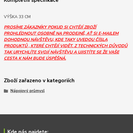
Kompletní specifikace
VÝŠKA 33 CM
PROSÍME ZÁKAZNÍKY POKUD SI CHTĚJÍ ZBOŽÍ
PROHLÉDNOUT OSOBNĚ NA PRODEJNĚ, AŤ SI E-MAILEM
DOHODNOU NÁVŠTĚVU, KDE TAKY UVEDOU ČÍSLA
PRODUKTŮ , KTERÉ CHTĚJÍ VIDĚT. Z TECHNICKÝCH DŮVODŮ
TAK URYCHLÍTE SVOJÍ NÁVŠTĚVU A UJISTÍTE SE ŽE VAŠE
CESTA K NÁM BUDE ÚSPĚŠNÁ.
Zboží zařazeno v kategoriích
Nápojový průmysl
Kde nás najdete: