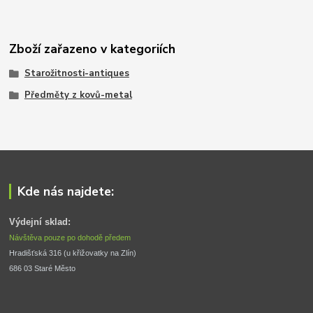
Zboží zařazeno v kategoriích
Starožitnosti-antiques
Předměty z kovů-metal
Kde nás najdete:
Výdejní sklad:
Návštěva pouze po dohodě předem
Hradišťská 316 (u křižovatky na Zlín) 
686 03 Staré Město