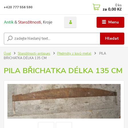
0
ks
+420 777 556 590
za
0,00 Kč
Menu
Hledat
Úvod
Starožitnosti-antiques
Předměty z kovů-metal
PILA
BŘICHATKA DÉLKA 135 CM
PILA BŘICHATKA DÉLKA 135 CM