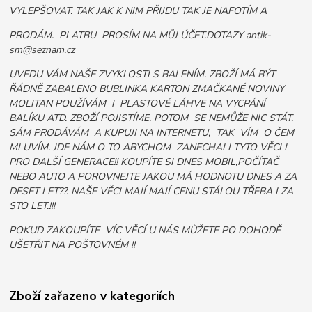
VYLEPŠOVAT. TAK JAK K NIM PŘIJDU TAK JE NAFOTÍM A
PRODÁM. PLATBU PROSÍM NA MŮJ ÚČET.DOTAZY antik-
sm@seznam.cz
UVEDU VÁM NAŠE ZVYKLOSTI S BALENÍM. ZBOŽÍ MÁ BÝT
ŘÁDNĚ ZABALENO BUBLINKA KARTON ZMAČKANÉ NOVINY
MOLITAN POUŽÍVÁM I PLASTOVÉ LÁHVE NA VYCPÁNÍ
BALÍKU ATD. ZBOŽÍ POJISTÍME. POTOM SE NEMŮŽE NIC STÁT.
SÁM PRODÁVÁM A KUPUJI NA INTERNETU, TAK VÍM O ČEM
MLUVÍM. JDE NÁM O TO ABYCHOM ZANECHALI TYTO VĚCI I
PRO DALŠÍ GENERACE!! KOUPÍTE SI DNES MOBIL,POČÍTAČ
NEBO AUTO A POROVNEJTE JAKOU MÁ HODNOTU DNES A ZA
DESET LET??. NAŠE VĚCI MAJÍ MAJÍ CENU STÁLOU TŘEBA I ZA
STO LET.!!!
POKUD ZAKOUPÍTE VÍC VĚCÍ U NÁS MŮŽETE PO DOHODĚ
UŠETŘIT NA POŠTOVNÉM !!
Zboží zařazeno v kategoriích