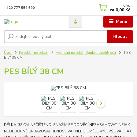
0
ks
+420 777 556 590
za
0,00 Kč
Menu
Hledat
Úvod
Porcelán-porcelain
Figurální porcelán, figuky starožitnosti
PES
BÍLÝ 38 CM
PES BÍLÝ 38 CM
DÉLKA 38 CM. NEČIŠTĚNO. SNAŽÍM SE DO VĚCÍ NEZASAHOVAT, NĚJAK
NEODBORNĚ UPRAVOVAT RENOVOVAT NEBO UMĚLE VYLEPŠOVAT. TAK