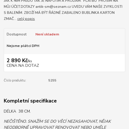
JAK K NIM PŘIJDU TAK JE NAFOTÍM A PRODÁM. PLATBU PROSÍM NA
MŮJ ÚČET.DOTAZY antik-sm@seznam.cz UVEDU VÁM NAŠE ZVYKLOSTI
S BALENÍM. ZBOŽÍ MÁ BÝT ŘÁDNĚ ZABALENO BUBLINKA KARTON
ZMAČ...
celý popis
Dostupnost
Není skladem
Nejsme plátci DPH
2 890 Kč
/
ks
CENA NA DOTAZ
Číslo produktu:
5255
Kompletní specifikace
DÉLKA 38 CM.
NEČIŠTĚNO. SNAŽÍM SE DO VĚCÍ NEZASAHOVAT, NĚJAK
NEODBORNĚ UPRAVOVAT RENOVOVAT NEBO UMĚLE