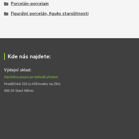
Porcelán-porcelain
Figurální porcelán, figuky starožitnosti
Kde nás najdete:
Výdejní sklad:
Návštěva pouze po dohodě předem
Hradišťská 316 (u křižovatky na Zlín) 
686 03 Staré Město