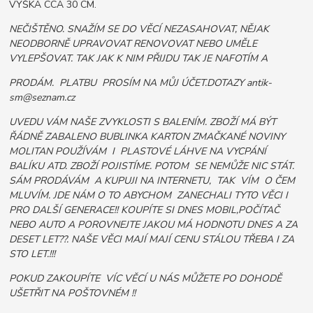
VÝŠKA CCA 30 CM.
NEČIŠTĚNO. SNAŽÍM SE DO VĚCÍ NEZASAHOVAT, NĚJAK
NEODBORNĚ UPRAVOVAT RENOVOVAT NEBO UMĚLE
VYLEPŠOVAT. TAK JAK K NIM PŘIJDU TAK JE NAFOTÍM A
PRODÁM. PLATBU PROSÍM NA MŮJ ÚČET.DOTAZY antik-
sm@seznam.cz
UVEDU VÁM NAŠE ZVYKLOSTI S BALENÍM. ZBOŽÍ MÁ BÝT
ŘÁDNĚ ZABALENO BUBLINKA KARTON ZMAČKANÉ NOVINY
MOLITAN POUŽÍVÁM I PLASTOVÉ LÁHVE NA VYCPÁNÍ
BALÍKU ATD. ZBOŽÍ POJISTÍME. POTOM SE NEMŮŽE NIC STÁT.
SÁM PRODÁVÁM A KUPUJI NA INTERNETU, TAK VÍM O ČEM
MLUVÍM. JDE NÁM O TO ABYCHOM ZANECHALI TYTO VĚCI I
PRO DALŠÍ GENERACE!! KOUPÍTE SI DNES MOBIL,POČÍTAČ
NEBO AUTO A POROVNEJTE JAKOU MÁ HODNOTU DNES A ZA
DESET LET??. NAŠE VĚCI MAJÍ MAJÍ CENU STÁLOU TŘEBA I ZA
STO LET.!!!
POKUD ZAKOUPÍTE VÍC VĚCÍ U NÁS MŮŽETE PO DOHODĚ
UŠETŘIT NA POŠTOVNÉM !!