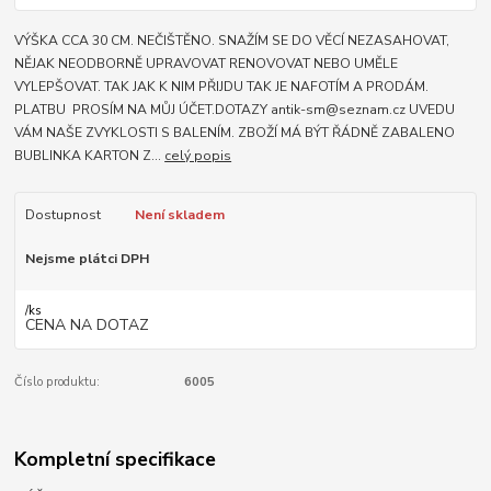
VÝŠKA CCA 30 CM. NEČIŠTĚNO. SNAŽÍM SE DO VĚCÍ NEZASAHOVAT,
NĚJAK NEODBORNĚ UPRAVOVAT RENOVOVAT NEBO UMĚLE
VYLEPŠOVAT. TAK JAK K NIM PŘIJDU TAK JE NAFOTÍM A PRODÁM.
PLATBU PROSÍM NA MŮJ ÚČET.DOTAZY antik-sm@seznam.cz UVEDU
VÁM NAŠE ZVYKLOSTI S BALENÍM. ZBOŽÍ MÁ BÝT ŘÁDNĚ ZABALENO
BUBLINKA KARTON Z...
celý popis
Dostupnost
Není skladem
Nejsme plátci DPH
/
ks
CENA NA DOTAZ
Číslo produktu:
6005
Kompletní specifikace