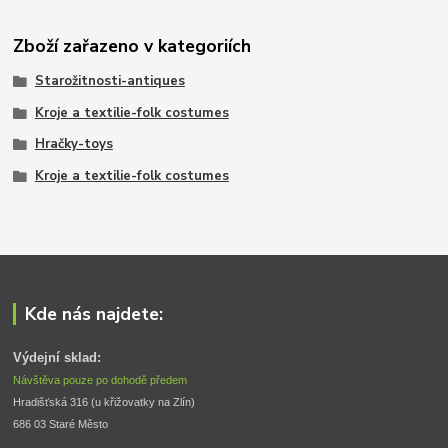
Zboží zařazeno v kategoriích
Starožitnosti-antiques
Kroje a textilie-folk costumes
Hračky-toys
Kroje a textilie-folk costumes
Kde nás najdete:
Výdejní sklad:
Návštěva pouze po dohodě předem
Hradišťská 316 (u křižovatky na Zlín) 
686 03 Staré Město