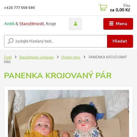
0
ks
+420 777 556 590
za
0,00 Kč
Menu
Hledat
Úvod
Starožitnosti-antiques
Hračky-toys
PANENKA KROJOVANÝ
PÁR
PANENKA KROJOVANÝ PÁR