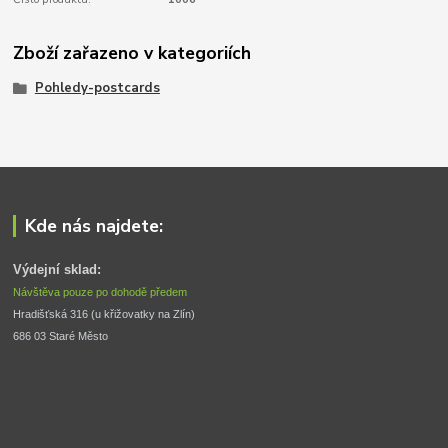
Zboží zařazeno v kategoriích
Pohledy-postcards
Kde nás najdete:
Výdejní sklad:
Návštěva pouze po dohodě předem
Hradišťská 316 (u křižovatky na Zlín) 
686 03 Staré Město