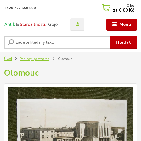
0
ks
+420 777 556 590
za
0,00 Kč
Menu
Hledat
Úvod
Pohledy-postcards
Olomouc
Olomouc