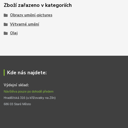
Zboží zařazeno v kategoriích
Obrazy umění-pictures
Výtvarné umění
Olej
Kde nás najdete:
Výdejní sklad:
Návštěva pouze po dohodě předem
Hradišťská 316 (u křižovatky na Zlín) 
686 03 Staré Město