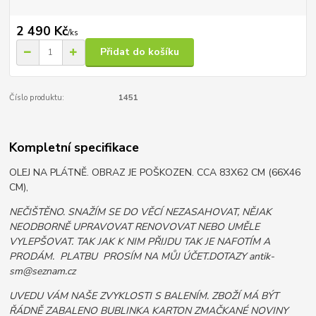
2 490 Kč
/
ks
Přidat do košíku
Číslo produktu:
1451
Kompletní specifikace
OLEJ NA PLÁTNĚ. OBRAZ JE POŠKOZEN. CCA 83X62 CM (66X46
CM),
NEČIŠTĚNO. SNAŽÍM SE DO VĚCÍ NEZASAHOVAT, NĚJAK
NEODBORNĚ UPRAVOVAT RENOVOVAT NEBO UMĚLE
VYLEPŠOVAT. TAK JAK K NIM PŘIJDU TAK JE NAFOTÍM A
PRODÁM. PLATBU PROSÍM NA MŮJ ÚČET.DOTAZY antik-
sm@seznam.cz
UVEDU VÁM NAŠE ZVYKLOSTI S BALENÍM. ZBOŽÍ MÁ BÝT
ŘÁDNĚ ZABALENO BUBLINKA KARTON ZMAČKANÉ NOVINY