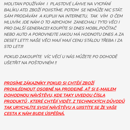
MOLITAN POUŽÍVÁM I PLASTOVÉ LÁHVE NA VYCPÁNÍ
BALÍKU ATD. ZBOŽÍ POJISTÍME. POTOM SE NEMŮŽE NIC STÁT.
SÁM PRODÁVÁM A KUPUJI NA INTERNETU, TAK VÍM O ČEM
MLUVÍM. JDE NÁM O TO ABYCHOM ZANECHALI TYTO VĚCI I
PRO DALŠÍ GENERACE!! KOUPÍTE SI DNES MOBIL,POČÍTAČ
NEBO AUTO A POROVNEJTE JAKOU MÁ HODNOTU DNES A ZA
DESET LET??. NAŠE VĚCI MAJÍ MAJÍ CENU STÁLOU TŘEBA I ZA
STO LET.!!!
POKUD ZAKOUPÍTE VÍC VĚCÍ U NÁS MŮŽETE PO DOHODĚ
UŠETŘIT NA POŠTOVNÉM !!
PROSÍME ZÁKAZNÍKY POKUD SI CHTĚJÍ ZBOŽÍ
PROHLÉDNOUT OSOBNĚ NA PRODEJNĚ, AŤ SI E-MAILEM
DOHODNOU NÁVŠTĚVU, KDE TAKY UVEDOU ČÍSLA
PRODUKTŮ , KTERÉ CHTĚJÍ VIDĚT. Z TECHNICKÝCH DŮVODŮ
TAK URYCHLÍTE SVOJÍ NÁVŠTĚVU A UJISTÍTE SE ŽE VAŠE
CESTA K NÁM BUDE ÚSPĚŠNÁ.