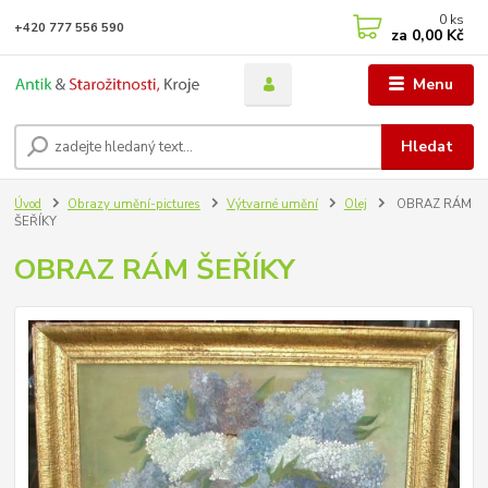
0
ks
+420 777 556 590
za
0,00 Kč
Menu
Hledat
Úvod
Obrazy umění-pictures
Výtvarné umění
Olej
OBRAZ RÁM
ŠEŘÍKY
OBRAZ RÁM ŠEŘÍKY