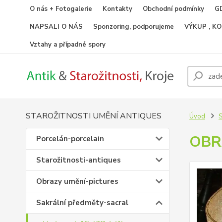
O nás + Fotogalerie
Kontakty
Obchodní podmínky
GD
NAPSALI O NÁS
Sponzoring, podporujeme
VÝKUP , K
Vztahy a případné spory
STAROŽITNOSTI UMĚNÍ ANTIQUES
Úvod
S
OBR
Porcelán-porcelain
Starožitnosti-antiques
Obrazy umění-pictures
Sakrální předměty-sacral