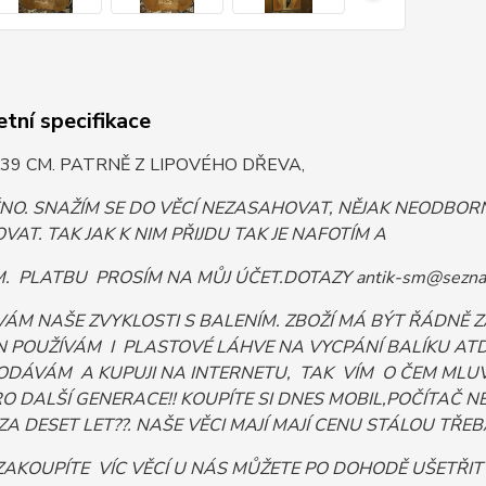
tní specifikace
39 CM. PATRNĚ Z LIPOVÉHO DŘEVA,
ĚNO. SNAŽÍM SE DO VĚCÍ NEZASAHOVAT, NĚJAK NEODB
VAT. TAK JAK K NIM PŘIJDU TAK JE NAFOTÍM A
 PLATBU PROSÍM NA MŮJ ÚČET.DOTAZY antik-sm@sezna
VÁM NAŠE ZVYKLOSTI S BALENÍM. ZBOŽÍ MÁ BÝT ŘÁDNĚ
 POUŽÍVÁM I PLASTOVÉ LÁHVE NA VYCPÁNÍ BALÍKU ATD. 
ODÁVÁM A KUPUJI NA INTERNETU, TAK VÍM O ČEM MLUV
PRO DALŠÍ GENERACE!! KOUPÍTE SI DNES MOBIL,POČÍTA
ZA DESET LET??. NAŠE VĚCI MAJÍ MAJÍ CENU STÁLOU TŘEBA I
AKOUPÍTE VÍC VĚCÍ U NÁS MŮŽETE PO DOHODĚ UŠETŘIT