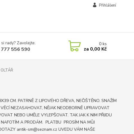
Přihlášení
 si rady? Zavolejte.
0
ks
za
0,00 Kč
 777 556 590
Ž OLTÁŘ
9X39 CM. PATRNĚ Z LIPOVÉHO DŘEVA, NEČIŠTĚNO. SNAŽÍM
 VĚCÍ NEZASAHOVAT, NĚJAK NEODBORNĚ UPRAVOVAT
OVAT NEBO UMĚLE VYLEPŠOVAT. TAK JAK K NIM PŘIJDU
E NAFOTÍM A PRODÁM. PLATBU PROSÍM NA MŮJ
DOTAZY antik-sm@seznam.cz UVEDU VÁM NAŠE