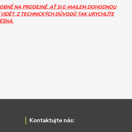
SOBNĚ NA PRODEJNĚ, AŤ SI E-MAILEM DOHODNOU
 VIDĚT. Z TECHNICKÝCH DŮVODŮ TAK URYCHLÍTE
PĚŠNÁ.
Kontaktujte nás: