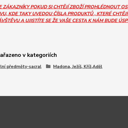
E ZÁKAZNÍKY POKUD SI CHTĚJÍ ZBOŽÍ PROHLÉDNOUT O
U, KDE TAKY UVEDOU ČÍSLA PRODUKTŮ , KTERÉ CHTĚJÍ
ÁVŠTĚVU A UJISTÍTE SE ŽE VAŠE CESTA K NÁM BUDE ÚS
zařazeno v kategoriích
lní předměty-sacral
Madona, Ježíš, Kříž,Aděl