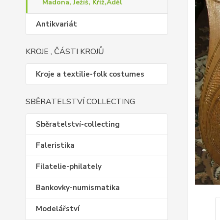
Madona, Ježíš, Kříž,Aděl
Antikvariát
KROJE , ČÁSTI KROJŮ
Kroje a textilie-folk costumes
SBĚRATELSTVÍ COLLECTING
Sběratelství-collecting
Faleristika
Filatelie-philately
Bankovky-numismatika
Modelářství