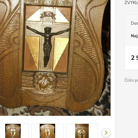
ZVYKL
Dos
Nej
2 
Číslo p