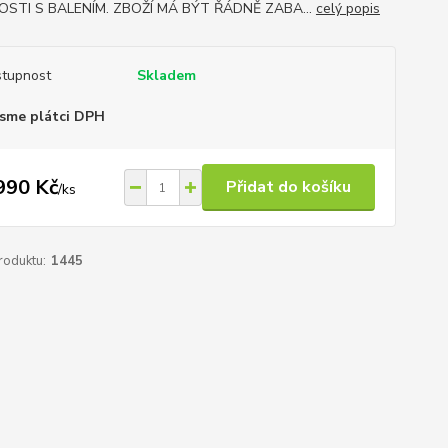
OSTI S BALENÍM. ZBOŽÍ MÁ BÝT ŘÁDNĚ ZABA...
celý popis
tupnost
Skladem
sme plátci DPH
990 Kč
Přidat do košíku
/
ks
roduktu:
1445