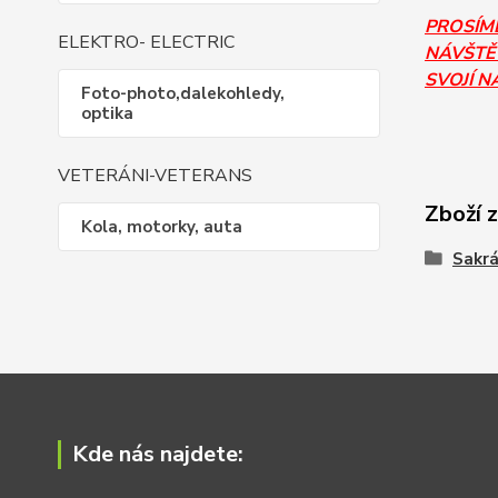
PROSÍM
ELEKTRO- ELECTRIC
NÁVŠTĚV
SVOJÍ N
Foto-photo,dalekohledy,
optika
VETERÁNI-VETERANS
Zboží 
Kola, motorky, auta
Sakrá
Kde nás najdete: