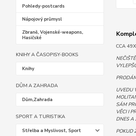
Pohledy-postcards
Nápojový průmysl
Zbraně, Vojenské-weapons,
Komple
Hasičské
CCA 49X
KNIHY A ČASOPISY-BOOKS
NEČIŠT
VYLEPŠO
Knihy
PRODÁM.
DŮM A ZAHRADA
UVEDU 
MOLITAN
Dům,Zahrada
SÁM PR
VĚCI I 
SPORT A TURISTIKA
DNES A 
Střelba a Myslivost, Sport
POKUD Z