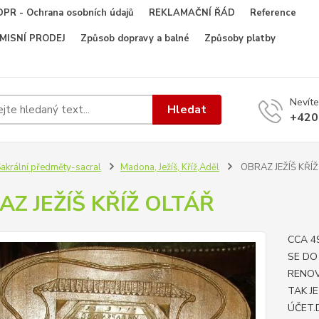
PR - Ochrana osobních údajů
REKLAMAČNÍ ŘÁD
Reference
OMISNÍ PRODEJ
Způsob dopravy a balné
Způsoby platby
Nevíte
Hledat
+420
akrální předměty-sacral
Madona, Ježíš, Kříž,Aděl
OBRAZ JEŽÍŠ KŘÍ
AZ JEŽÍŠ KŘÍŽ OLTÁŘ
CCA 4
SE DO
RENOV
TAK J
ÚČET.