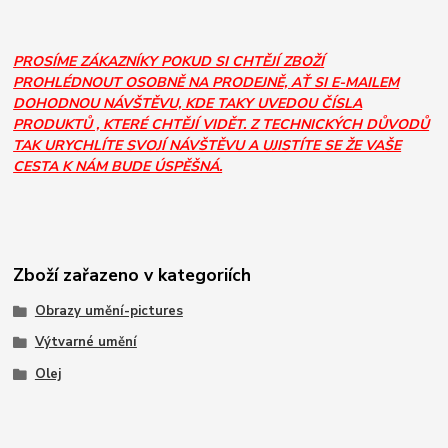
PROSÍME ZÁKAZNÍKY POKUD SI CHTĚJÍ ZBOŽÍ
PROHLÉDNOUT OSOBNĚ NA PRODEJNĚ, AŤ SI E-MAILEM
DOHODNOU NÁVŠTĚVU, KDE TAKY UVEDOU ČÍSLA
PRODUKTŮ , KTERÉ CHTĚJÍ VIDĚT. Z TECHNICKÝCH DŮVODŮ
TAK URYCHLÍTE SVOJÍ NÁVŠTĚVU A UJISTÍTE SE ŽE VAŠE
CESTA K NÁM BUDE ÚSPĚŠNÁ.
Zboží zařazeno v kategoriích
Obrazy umění-pictures
Výtvarné umění
Olej