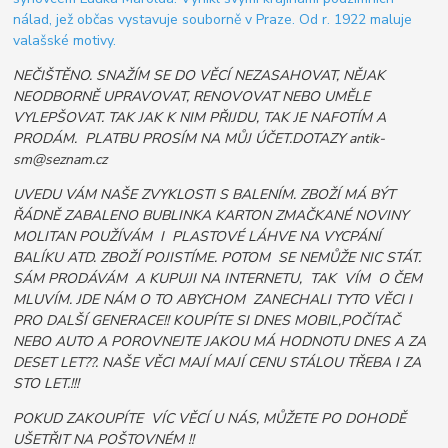
nálad, jež občas vystavuje souborně v Praze. Od r. 1922 maluje
valašské motivy.
NEČIŠTĚNO. SNAŽÍM SE DO VĚCÍ NEZASAHOVAT, NĚJAK
NEODBORNĚ UPRAVOVAT, RENOVOVAT NEBO UMĚLE
VYLEPŠOVAT. TAK JAK K NIM PŘIJDU, TAK JE NAFOTÍM A
PRODÁM. PLATBU PROSÍM NA MŮJ ÚČET.DOTAZY antik-
sm@seznam.cz
UVEDU VÁM NAŠE ZVYKLOSTI S BALENÍM. ZBOŽÍ MÁ BÝT
ŘÁDNĚ ZABALENO BUBLINKA KARTON ZMAČKANÉ NOVINY
MOLITAN POUŽÍVÁM I PLASTOVÉ LÁHVE NA VYCPÁNÍ
BALÍKU ATD. ZBOŽÍ POJISTÍME. POTOM SE NEMŮŽE NIC STÁT.
SÁM PRODÁVÁM A KUPUJI NA INTERNETU, TAK VÍM O ČEM
MLUVÍM. JDE NÁM O TO ABYCHOM ZANECHALI TYTO VĚCI I
PRO DALŠÍ GENERACE!! KOUPÍTE SI DNES MOBIL,POČÍTAČ
NEBO AUTO A POROVNEJTE JAKOU MÁ HODNOTU DNES A ZA
DESET LET??. NAŠE VĚCI MAJÍ MAJÍ CENU STÁLOU TŘEBA I ZA
STO LET.!!!
POKUD ZAKOUPÍTE VÍC VĚCÍ U NÁS, MŮŽETE PO DOHODĚ
UŠETŘIT NA POŠTOVNÉM !!