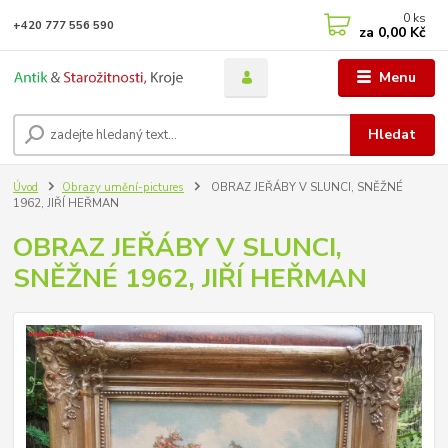
0
ks
+420 777 556 590
za
0,00 Kč
Menu
Hledat
Úvod
Obrazy umění-pictures
OBRAZ JEŘÁBY V SLUNCI, SNĚŽNÉ
1962, JIŘÍ HEŘMAN
OBRAZ JEŘÁBY V SLUNCI,
SNĚŽNÉ 1962, JIŘÍ HEŘMAN