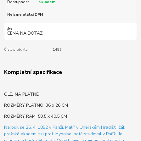
Dostupnost
Skladem
Nejsme plátci DPH
/
ks
CENA NA DOTAZ
Číslo produktu:
1458
Kompletní specifikace
OLEJ NA PLÁTNĚ
ROZMĚRY PLÁTNO: 36 x 26 CM
ROZMĚRY RÁM: 50,5 x 40,5 CM
Narodil se 26. 4. 1892 v Paříži. Malíř v Uherském Hradišti, žák
pražské akademie u prof. Hynaise, poté studoval v Paříži. Je
synovcem Luďka Marolda. Vynikl svými krajinami podzimních