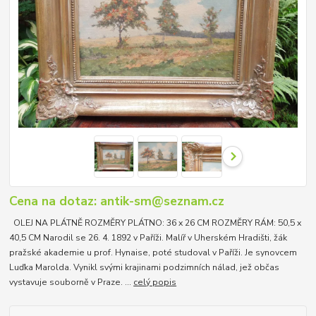
Cena na dotaz: antik-sm@seznam.cz
OLEJ NA PLÁTNĚ ROZMĚRY PLÁTNO: 36 x 26 CM ROZMĚRY RÁM: 50,5 x
40,5 CM Narodil se 26. 4. 1892 v Paříži. Malíř v Uherském Hradišti, žák
pražské akademie u prof. Hynaise, poté studoval v Paříži. Je synovcem
Luďka Marolda. Vynikl svými krajinami podzimních nálad, jež občas
vystavuje souborně v Praze. ...
celý popis