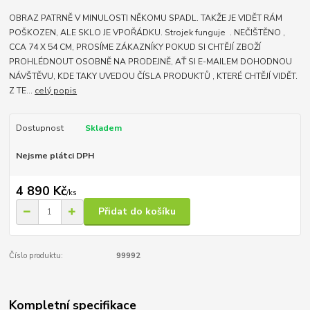
OBRAZ PATRNĚ V MINULOSTI NĚKOMU SPADL. TAKŽE JE VIDĚT RÁM
POŠKOZEN, ALE SKLO JE VPOŘÁDKU. Strojek funguje . NEČIŠTĚNO ,
CCA 74 X 54 CM, PROSÍME ZÁKAZNÍKY POKUD SI CHTĚJÍ ZBOŽÍ
PROHLÉDNOUT OSOBNĚ NA PRODEJNĚ, AŤ SI E-MAILEM DOHODNOU
NÁVŠTĚVU, KDE TAKY UVEDOU ČÍSLA PRODUKTŮ , KTERÉ CHTĚJÍ VIDĚT.
Z TE...
celý popis
Dostupnost
Skladem
Nejsme plátci DPH
4 890 Kč
/
ks
Přidat do košíku
Číslo produktu:
99992
Kompletní specifikace