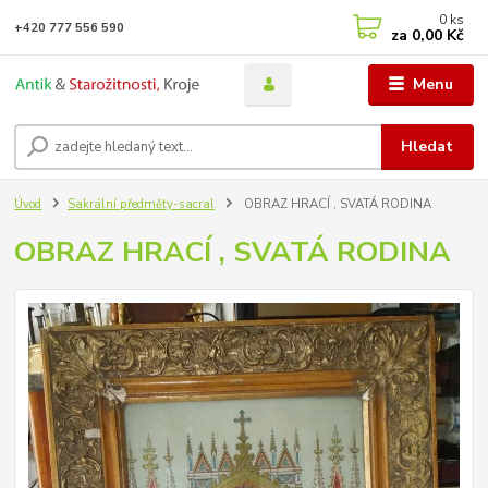
0
ks
+420 777 556 590
za
0,00 Kč
Menu
Hledat
Úvod
Sakrální předměty-sacral
OBRAZ HRACÍ , SVATÁ RODINA
OBRAZ HRACÍ , SVATÁ RODINA