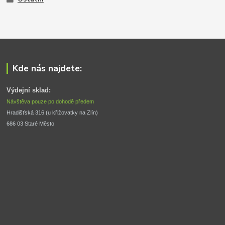
Kde nás najdete:
Výdejní sklad:
Návštěva pouze po dohodě předem
Hradišťská 316 (u křižovatky na Zlín) 
686 03 Staré Město