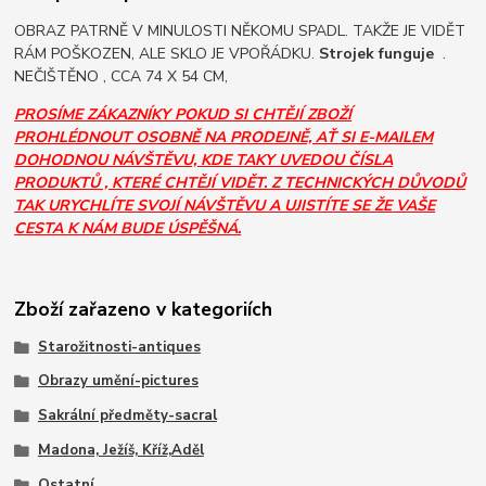
OBRAZ PATRNĚ V MINULOSTI NĚKOMU SPADL. TAKŽE JE VIDĚT
RÁM POŠKOZEN, ALE SKLO JE VPOŘÁDKU.
Strojek funguje
.
NEČIŠTĚNO , CCA 74 X 54 CM,
PROSÍME ZÁKAZNÍKY POKUD SI CHTĚJÍ ZBOŽÍ
PROHLÉDNOUT OSOBNĚ NA PRODEJNĚ, AŤ SI E-MAILEM
DOHODNOU NÁVŠTĚVU, KDE TAKY UVEDOU ČÍSLA
PRODUKTŮ , KTERÉ CHTĚJÍ VIDĚT. Z TECHNICKÝCH DŮVODŮ
TAK URYCHLÍTE SVOJÍ NÁVŠTĚVU A UJISTÍTE SE ŽE VAŠE
CESTA K NÁM BUDE ÚSPĚŠNÁ.
Zboží zařazeno v kategoriích
Starožitnosti-antiques
Obrazy umění-pictures
Sakrální předměty-sacral
Madona, Ježíš, Kříž,Aděl
Ostatní