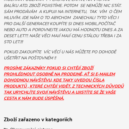
BALÍKU ATD. ZBOŽÍ POJISTÍME. POTOM SE NEMŮŽE NIC STÁT.
SÁM PRODÁVÁM A KUPUJI NA INTERNETU, TAK VÍM O ČEM
MLUVÍM. JDE NÁM O TO ABYCHOM ZANECHALI TYTO VĚCI I
PRO DALŠÍ GENERACE!! KOUPÍTE SI DNES MOBIL,POČÍTAČ
NEBO AUTO A POROVNEJTE JAKOU MÁ HODNOTU DNES A ZA
DESET LET??. NAŠE VĚCI MAJÍ MAJÍ CENU STÁLOU TŘEBA I ZA
STO LET.!!!
POKUD ZAKOUPÍTE VÍC VĚCÍ U NÁS MŮŽETE PO DOHODĚ
UŠETŘIT NA POŠTOVNÉM !!
PROSÍME ZÁKAZNÍKY POKUD SI CHTĚJÍ ZBOŽÍ
PROHLÉDNOUT OSOBNĚ NA PRODEJNĚ, AŤ SI E-MAILEM
DOHODNOU NÁVŠTĚVU, KDE TAKY UVEDOU ČÍSLA
PRODUKTŮ , KTERÉ CHTĚJÍ VIDĚT. Z TECHNICKÝCH DŮVODŮ
TAK URYCHLÍTE SVOJÍ NÁVŠTĚVU A UJISTÍTE SE ŽE VAŠE
CESTA K NÁM BUDE ÚSPĚŠNÁ.
Zboží zařazeno v kategoriích