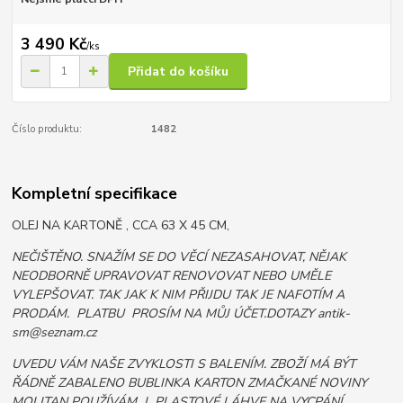
3 490 Kč
/
ks
Přidat do košíku
Číslo produktu:
1482
Kompletní specifikace
OLEJ NA KARTONĚ , CCA 63 X 45 CM,
NEČIŠTĚNO. SNAŽÍM SE DO VĚCÍ NEZASAHOVAT, NĚJAK
NEODBORNĚ UPRAVOVAT RENOVOVAT NEBO UMĚLE
VYLEPŠOVAT. TAK JAK K NIM PŘIJDU TAK JE NAFOTÍM A
PRODÁM. PLATBU PROSÍM NA MŮJ ÚČET.DOTAZY antik-
sm@seznam.cz
UVEDU VÁM NAŠE ZVYKLOSTI S BALENÍM. ZBOŽÍ MÁ BÝT
ŘÁDNĚ ZABALENO BUBLINKA KARTON ZMAČKANÉ NOVINY
MOLITAN POUŽÍVÁM I PLASTOVÉ LÁHVE NA VYCPÁNÍ