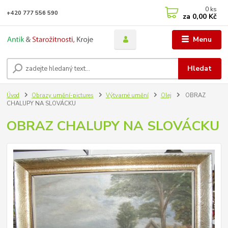
0
ks
+420 777 556 590
za
0,00 Kč
Menu
Hledat
Úvod
Obrazy umění-pictures
Výtvarné umění
Olej
OBRAZ
CHALUPY NA SLOVÁCKU
OBRAZ CHALUPY NA SLOVÁCKU