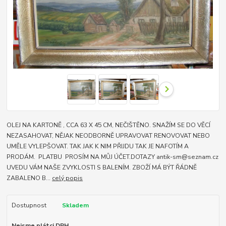
OLEJ NA KARTONĚ , CCA 63 X 45 CM, NEČIŠTĚNO. SNAŽÍM SE DO VĚCÍ
NEZASAHOVAT, NĚJAK NEODBORNĚ UPRAVOVAT RENOVOVAT NEBO
UMĚLE VYLEPŠOVAT. TAK JAK K NIM PŘIJDU TAK JE NAFOTÍM A
PRODÁM. PLATBU PROSÍM NA MŮJ ÚČET.DOTAZY antik-sm@seznam.cz
UVEDU VÁM NAŠE ZVYKLOSTI S BALENÍM. ZBOŽÍ MÁ BÝT ŘÁDNĚ
ZABALENO B...
celý popis
Dostupnost
Skladem
Nejsme plátci DPH