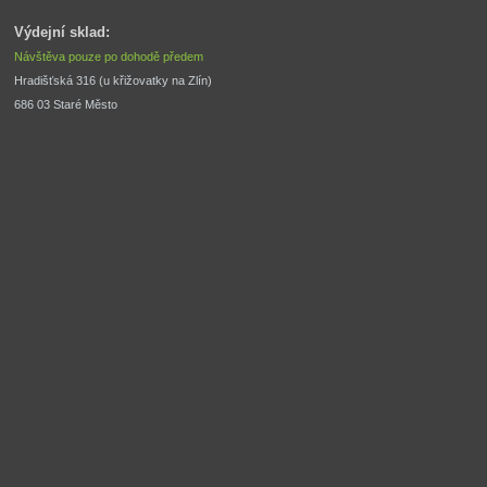
Výdejní sklad:
Návštěva pouze po dohodě předem
Hradišťská 316 (u křižovatky na Zlín) 
686 03 Staré Město