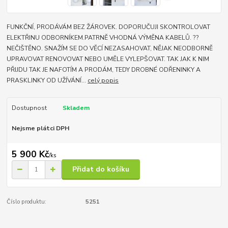
FUNKČNÍ, PRODÁVÁM BEZ ŽÁROVEK. DOPORUČUJI SKONTROLOVAT
ELEKTŘINU ODBORNÍKEM.PATRNĚ VHODNÁ VÝMĚNA KABELŮ. ??
NEČIŠTĚNO. SNAŽÍM SE DO VĚCÍ NEZASAHOVAT, NĚJAK NEODBORNĚ
UPRAVOVAT RENOVOVAT NEBO UMĚLE VYLEPŠOVAT. TAK JAK K NIM
PŘIJDU TAK JE NAFOTÍM A PRODÁM, TEDY DROBNÉ ODŘENINKY A
PRASKLINKY OD UŽÍVÁNÍ...
celý popis
Dostupnost
Skladem
Nejsme plátci DPH
5 900 Kč
/
ks
Přidat do košíku
Číslo produktu:
5251