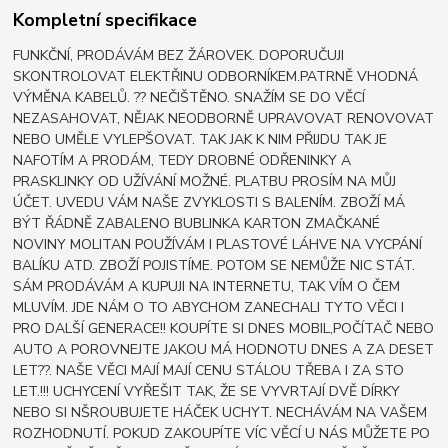
Kompletní specifikace
FUNKČNÍ, PRODÁVÁM BEZ ŽÁROVEK. DOPORUČUJI
SKONTROLOVAT ELEKTŘINU ODBORNÍKEM.PATRNĚ VHODNÁ
VÝMĚNA KABELŮ. ?? NEČIŠTĚNO. SNAŽÍM SE DO VĚCÍ
NEZASAHOVAT, NĚJAK NEODBORNĚ UPRAVOVAT RENOVOVAT
NEBO UMĚLE VYLEPŠOVAT. TAK JAK K NIM PŘIJDU TAK JE
NAFOTÍM A PRODÁM, TEDY DROBNÉ ODŘENINKY A
PRASKLINKY OD UŽÍVÁNÍ MOŽNÉ. PLATBU PROSÍM NA MŮJ
ÚČET. UVEDU VÁM NAŠE ZVYKLOSTI S BALENÍM. ZBOŽÍ MÁ
BÝT ŘÁDNĚ ZABALENO BUBLINKA KARTON ZMAČKANÉ
NOVINY MOLITAN POUŽÍVÁM I PLASTOVÉ LÁHVE NA VYCPÁNÍ
BALÍKU ATD. ZBOŽÍ POJISTÍME. POTOM SE NEMŮŽE NIC STÁT.
SÁM PRODÁVÁM A KUPUJI NA INTERNETU, TAK VÍM O ČEM
MLUVÍM. JDE NÁM O TO ABYCHOM ZANECHALI TYTO VĚCI I
PRO DALŠÍ GENERACE!! KOUPÍTE SI DNES MOBIL,POČÍTAČ NEBO
AUTO A POROVNEJTE JAKOU MÁ HODNOTU DNES A ZA DESET
LET??. NAŠE VĚCI MAJÍ MAJÍ CENU STÁLOU TŘEBA I ZA STO
LET.!!! UCHYCENÍ VYŘEŠIT TAK, ŽE SE VYVRTAJÍ DVĚ DÍRKY
NEBO SI NŠROUBUJETE HÁČEK UCHYT. NECHÁVÁM NA VAŠEM
ROZHODNUTÍ. POKUD ZAKOUPÍTE VÍC VĚCÍ U NÁS MŮŽETE PO