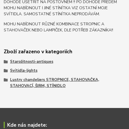
DOHODĚ UŠETŘIT NA POŠTOVNÉM !! PO DOHODĚ PŘEDEM
MOHU NABÍDNOUT I JINÉ STÍNÍTKA VIZ OSTATNÍ MOJE
SVÍTIDLA. SAMOSTATNÉ STÍNÍTKA NEPRODÁVÁM.
MOHU NABÍDNOUT RŮZNÉ KOMBINACE STROPNIC A
STAHOVAČEK NEBO LAMPIČEK, DLE POTŘEB ZÁKAZNÍKA!!
Zboží zařazeno v kategoriích
Starožitnosti-antiques
Svítidla-lights
Lustry chandeliers STROPNICE, STAHOVAČKA,
STAHOVACÍ, ŠIRM, STÍNIDLO
Kde nás najdete: