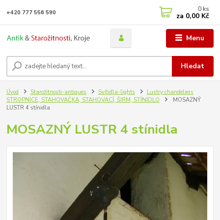
0
ks
+420 777 556 590
za
0,00 Kč
Menu
Hledat
Úvod
Starožitnosti-antiques
Svítidla-lights
Lustry chandeliers
STROPNICE, STAHOVAČKA, STAHOVACÍ, ŠIRM, STÍNIDLO
MOSAZNÝ
LUSTR 4 stínidla
MOSAZNÝ LUSTR 4 stínidla