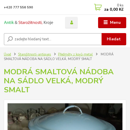
0
ks
+420 777 556 590
za
0,00 Kč
Menu
Hledat
Úvod
Starožitnosti-antiques
Předměty z kovů-metal
MODRÁ
SMALTOVÁ NÁDOBA NA SÁDLO VELKÁ, MODRÝ SMALT
MODRÁ SMALTOVÁ NÁDOBA
NA SÁDLO VELKÁ, MODRÝ
SMALT