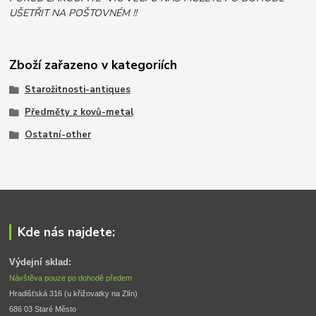
UŠETŘIT NA POŠTOVNÉM !!
Zboží zařazeno v kategoriích
Starožitnosti-antiques
Předměty z kovů-metal
Ostatní-other
Kde nás najdete:
Výdejní sklad:
Návštěva pouze po dohodě předem
Hradišťská 316 (u křižovatky na Zlín) 
686 03 Staré Město