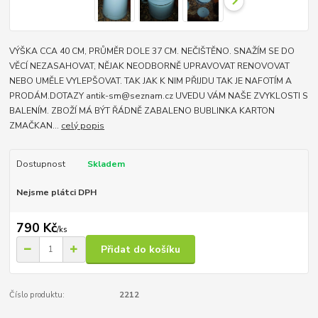
VÝŠKA CCA 40 CM, PRŮMĚR DOLE 37 CM. NEČIŠTĚNO. SNAŽÍM SE DO
VĚCÍ NEZASAHOVAT, NĚJAK NEODBORNĚ UPRAVOVAT RENOVOVAT
NEBO UMĚLE VYLEPŠOVAT. TAK JAK K NIM PŘIJDU TAK JE NAFOTÍM A
PRODÁM.DOTAZY antik-sm@seznam.cz UVEDU VÁM NAŠE ZVYKLOSTI S
BALENÍM. ZBOŽÍ MÁ BÝT ŘÁDNĚ ZABALENO BUBLINKA KARTON
ZMAČKAN...
celý popis
Dostupnost
Skladem
Nejsme plátci DPH
790 Kč
/
ks
Přidat do košíku
Číslo produktu:
2212