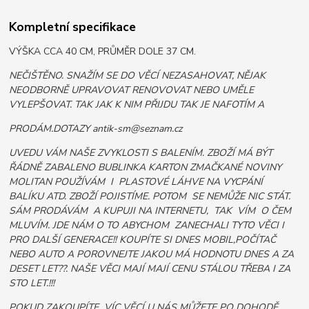
Kompletní specifikace
VÝŠKA CCA 40 CM, PRŮMĚR DOLE 37 CM.
NEČIŠTĚNO. SNAŽÍM SE DO VĚCÍ NEZASAHOVAT, NĚJAK
NEODBORNĚ UPRAVOVAT RENOVOVAT NEBO UMĚLE
VYLEPŠOVAT. TAK JAK K NIM PŘIJDU TAK JE NAFOTÍM A
PRODÁM.DOTAZY antik-sm@seznam.cz
UVEDU VÁM NAŠE ZVYKLOSTI S BALENÍM. ZBOŽÍ MÁ BÝT
ŘÁDNĚ ZABALENO BUBLINKA KARTON ZMAČKANÉ NOVINY
MOLITAN POUŽÍVÁM I PLASTOVÉ LÁHVE NA VYCPÁNÍ
BALÍKU ATD. ZBOŽÍ POJISTÍME. POTOM SE NEMŮŽE NIC STÁT.
SÁM PRODÁVÁM A KUPUJI NA INTERNETU, TAK VÍM O ČEM
MLUVÍM. JDE NÁM O TO ABYCHOM ZANECHALI TYTO VĚCI I
PRO DALŠÍ GENERACE!! KOUPÍTE SI DNES MOBIL,POČÍTAČ
NEBO AUTO A POROVNEJTE JAKOU MÁ HODNOTU DNES A ZA
DESET LET??. NAŠE VĚCI MAJÍ MAJÍ CENU STÁLOU TŘEBA I ZA
STO LET.!!!
POKUD ZAKOUPÍTE VÍC VĚCÍ U NÁS MŮŽETE PO DOHODĚ