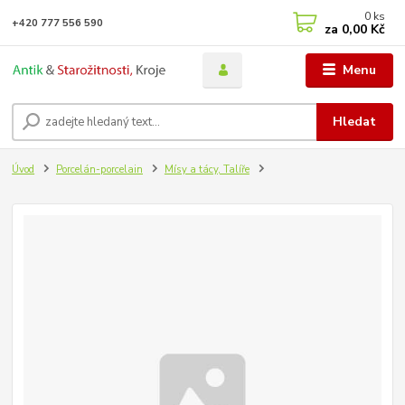
0
ks
+420 777 556 590
za
0,00 Kč
Menu
Hledat
Úvod
Porcelán-porcelain
Mísy a tácy, Talíře