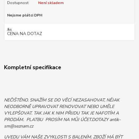
Dostupnost
Není skladem
Nejsme plátci DPH
/
ks
CENA NA DOTAZ
Kompletní specifikace
NEČIŠTĚNO. SNAŽÍM SE DO VĚCÍ NEZASAHOVAT, NĚJAK
NEODBORNĚ UPRAVOVAT RENOVOVAT NEBO UMĚLE
VYLEPŠOVAT. TAK JAK K NIM PŘIJDU TAK JE NAFOTÍM A
PRODÁM. PLATBU PROSÍM NA MŮJ ÚČET.DOTAZY antik-
sm@seznam.cz
UVEDU VÁM NAŠE ZVYKLOSTI S BALENÍM. ZBOŽÍ MÁ BÝT