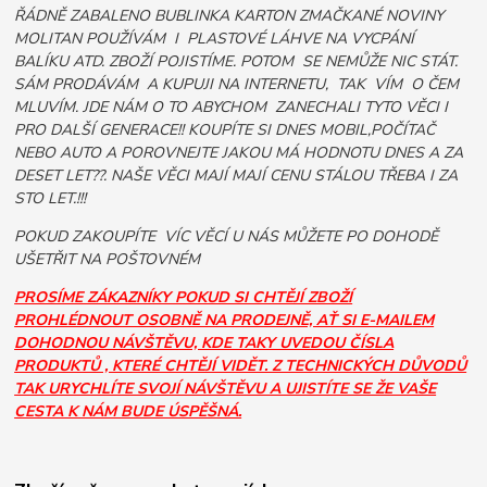
ŘÁDNĚ ZABALENO BUBLINKA KARTON ZMAČKANÉ NOVINY
MOLITAN POUŽÍVÁM I PLASTOVÉ LÁHVE NA VYCPÁNÍ
BALÍKU ATD. ZBOŽÍ POJISTÍME. POTOM SE NEMŮŽE NIC STÁT.
SÁM PRODÁVÁM A KUPUJI NA INTERNETU, TAK VÍM O ČEM
MLUVÍM. JDE NÁM O TO ABYCHOM ZANECHALI TYTO VĚCI I
PRO DALŠÍ GENERACE!! KOUPÍTE SI DNES MOBIL,POČÍTAČ
NEBO AUTO A POROVNEJTE JAKOU MÁ HODNOTU DNES A ZA
DESET LET??. NAŠE VĚCI MAJÍ MAJÍ CENU STÁLOU TŘEBA I ZA
STO LET.!!!
POKUD ZAKOUPÍTE VÍC VĚCÍ U NÁS MŮŽETE PO DOHODĚ
UŠETŘIT NA POŠTOVNÉM
PROSÍME ZÁKAZNÍKY POKUD SI CHTĚJÍ ZBOŽÍ
PROHLÉDNOUT OSOBNĚ NA PRODEJNĚ, AŤ SI E-MAILEM
DOHODNOU NÁVŠTĚVU, KDE TAKY UVEDOU ČÍSLA
PRODUKTŮ , KTERÉ CHTĚJÍ VIDĚT. Z TECHNICKÝCH DŮVODŮ
TAK URYCHLÍTE SVOJÍ NÁVŠTĚVU A UJISTÍTE SE ŽE VAŠE
CESTA K NÁM BUDE ÚSPĚŠNÁ.