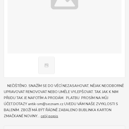
NEČIŠTĚNO. SNAŽÍM SE DO VĚCÍ NEZASAHOVAT, NĚJAK NEODBORNĚ
UPRAVOVAT RENOVOVAT NEBO UMĚLE VYLEPŠOVAT. TAK JAK K NIM
PŘIJDU TAK JE NAFOTÍM A PRODÁM. PLATBU PROSÍM NA MŮJ
ÚČET.DOTAZY antik-sm@seznam.cz UVEDU VÁM NAŠE ZVYKLOSTI S
BALENÍM. ZBOŽÍ MÁ BÝT ŘÁDNĚ ZABALENO BUBLINKA KARTON
ZMAČKANÉ NOVINY...
celý popis