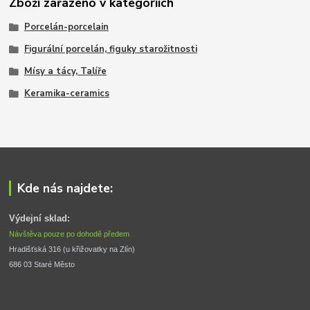
Zboží zařazeno v kategoriích
Porcelán-porcelain
Figurální porcelán, figuky starožitnosti
Mísy a tácy, Talíře
Keramika-ceramics
Kde nás najdete:
Výdejní sklad:
Návštěva pouze po dohodě předem
Hradišťská 316 (u křižovatky na Zlín) 
686 03 Staré Město