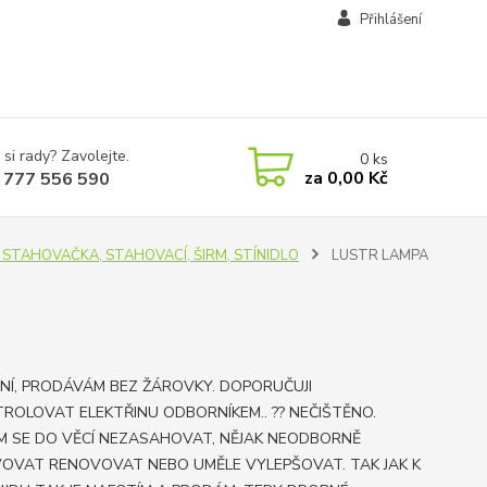
Přihlášení
 si rady? Zavolejte.
0
ks
za
0,00 Kč
 777 556 590
E, STAHOVAČKA, STAHOVACÍ, ŠIRM, STÍNIDLO
LUSTR LAMPA
NÍ, PRODÁVÁM BEZ ŽÁROVKY. DOPORUČUJI
ROLOVAT ELEKTŘINU ODBORNÍKEM.. ?? NEČIŠTĚNO.
M SE DO VĚCÍ NEZASAHOVAT, NĚJAK NEODBORNĚ
OVAT RENOVOVAT NEBO UMĚLE VYLEPŠOVAT. TAK JAK K