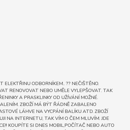
 ELEKTŘINU ODBORNÍKEM.. ?? NEČIŠTĚNO.
OVAT RENOVOVAT NEBO UMĚLE VYLEPŠOVAT. TAK
ŘENINKY A PRASKLINKY OD UŽÍVÁNÍ MOŽNÉ.
BALENÍM. ZBOŽÍ MÁ BÝT ŘÁDNĚ ZABALENO
STOVÉ LÁHVE NA VYCPÁNÍ BALÍKU ATD. ZBOŽÍ
JI NA INTERNETU, TAK VÍM O ČEM MLUVÍM. JDE
E!! KOUPÍTE SI DNES MOBIL,POČÍTAČ NEBO AUTO