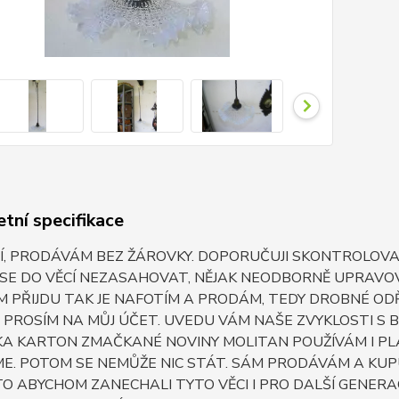
tní specifikace
, PRODÁVÁM BEZ ŽÁROVKY. DOPORUČUJI SKONTROLOVAT
 SE DO VĚCÍ NEZASAHOVAT, NĚJAK NEODBORNĚ UPRAV
IM PŘIJDU TAK JE NAFOTÍM A PRODÁM, TEDY DROBNÉ OD
PROSÍM NA MŮJ ÚČET. UVEDU VÁM NAŠE ZVYKLOSTI S 
A KARTON ZMAČKANÉ NOVINY MOLITAN POUŽÍVÁM I PLA
ME. POTOM SE NEMŮŽE NIC STÁT. SÁM PRODÁVÁM A KUPU
O ABYCHOM ZANECHALI TYTO VĚCI I PRO DALŠÍ GENERAC