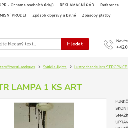
PR - Ochrana osobních údajů
REKLAMAČNÍ ŘÁD
Reference
OMISNÍ PRODEJ
Způsob dopravy a balné
Způsoby platby
Nevíte
Hledat
+420
tarožitnosti-antiques
Svítidla-lights
Lustry chandeliers STROPNIC
TR LAMPA 1 KS ART
FUNKČ
SKONT
SNAŽÍ
UPRAV