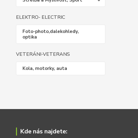
Střelba a Myslivost, Sport
ELEKTRO- ELECTRIC
Foto-photo,dalekohledy,
optika
VETERÁNI-VETERANS
Kola, motorky, auta
Kde nás najdete: