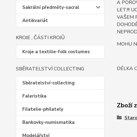
A POROV
Sakrální předměty-sacral
LET.!!!
VAŠEM 
Antikvariát
DOHODĚ 
NEPROD
KROJE , ČÁSTI KROJŮ
MOHU N
Kroje a textilie-folk costumes
DÉLKA C
SBĚRATELSTVÍ COLLECTING
Sběratelství-collecting
Faleristika
Zboží 
Filatelie-philately
Staro
Bankovky-numismatika
Modelářství