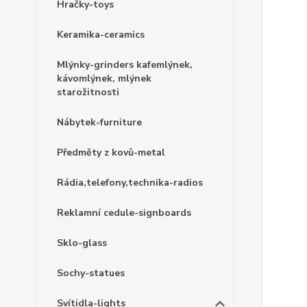
Hračky-toys
Keramika-ceramics
Mlýnky-grinders kafemlýnek,
kávomlýnek, mlýnek
starožitnosti
Nábytek-furniture
Předměty z kovů-metal
Rádia,telefony,technika-radios
Reklamní cedule-signboards
Sklo-glass
Sochy-statues
Svítidla-lights