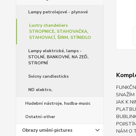
Lampy petrolejové - plynové
Lustry chandeliers
STROPNICE, STAHOVAČKA,
STAHOVACÍ, ŠIRM, STÍNIDLO
Lampy elektrické, lamps -
STOLNÍ, BANKOVNÍ, NA ZEĎ,
STROPNÍ
Komple
Svícny candlesticks
FUNKČNÍ
ND elektro,
SNAŽÍM
JAK K N
Hudební nástroje, hudba-music
PLATBU 
BUBLINK
Ostatní-other
POJISTÍ
Obrazy umění-pictures
NÁM O T