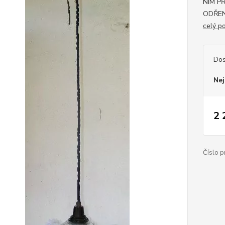
NIM P
ODŘEN
celý p
Dos
Nej
2 
Číslo p