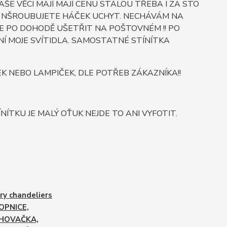
E VĚCI MAJÍ MAJÍ CENU STÁLOU TŘEBA I ZA STO
O SI NŠROUBUJETE HÁČEK UCHYT. NECHÁVÁM NA
E PO DOHODĚ UŠETŘIT NA POŠTOVNÉM !! PO
Í MOJE SVÍTIDLA. SAMOSTATNÉ STÍNÍTKA
NEBO LAMPIČEK, DLE POTŘEB ZÁKAZNÍKA!!
NÍTKU JE MALÝ OŤUK NEJDE TO ANI VYFOTIT.
ry chandeliers
OPNICE,
HOVAČKA,