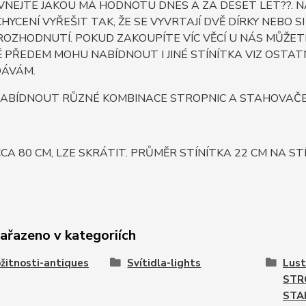
NEJTE JAKOU MÁ HODNOTU DNES A ZA DESET LET??. NAŠ
 UCHYCENÍ VYŘEŠIT TAK, ŽE SE VYVRTAJÍ DVĚ DÍRKY NEB
ROZHODNUTÍ. POKUD ZAKOUPÍTE VÍC VĚCÍ U NÁS MŮŽET
PŘEDEM MOHU NABÍDNOUT I JINÉ STÍNÍTKA VIZ OSTATN
ÁVÁM.
ABÍDNOUT RŮZNÉ KOMBINACE STROPNIC A STAHOVAČEK 
CA 80 CM, LZE SKRÁTIT. PRŮMĚR STÍNÍTKA 22 CM NA STÍ
zařazeno v kategoriích
žitnosti-antiques
Svítidla-lights
Lust
STR
STA