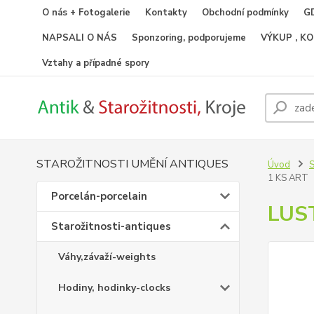
O nás + Fotogalerie
Kontakty
Obchodní podmínky
GD
NAPSALI O NÁS
Sponzoring, podporujeme
VÝKUP , K
Vztahy a případné spory
STAROŽITNOSTI UMĚNÍ ANTIQUES
Úvod
S
1 KS ART
Porcelán-porcelain
LUS
Starožitnosti-antiques
Váhy,závaží-weights
Hodiny, hodinky-clocks