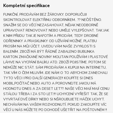
Kompletní specifikace
FUNKČNÍ, PRODÁVÁM BEZ ŽÁROVKY. DOPORUČUJI
SKONTROLOVAT ELEKTŘINU ODBORNÍKEM.. ?? NEČIŠTĚNO.
SNAŽÍM SE DO VĚCÍ NEZASAHOVAT, NĚJAK NEODBORNĚ
UPRAVOVAT RENOVOVAT NEBO UMĚLE VYLEPŠOVAT. TAK JAK
K NIM PŘIJDU TAK JE NAFOTÍM A PRODÁM, TEDY DROBNÉ
ODŘENINKY A PRASKLINKY OD UŽÍVÁNÍ MOŽNÉ. PLATBU
PROSÍM NA MŮJ ÚČET. UVEDU VÁM NAŠE ZVYKLOSTI S
BALENÍM. ZBOŽÍ MÁ BÝT ŘÁDNĚ ZABALENO BUBLINKA
KARTON ZMAČKANÉ NOVINY MOLITAN POUŽÍVÁM I PLASTOVÉ
LÁHVE NA VYCPÁNÍ BALÍKU ATD. ZBOŽÍ POJISTÍME. POTOM SE
NEMŮŽE NIC STÁT. SÁM PRODÁVÁM A KUPUJI NA INTERNETU,
TAK VÍM O ČEM MLUVÍM. JDE NÁM O TO ABYCHOM ZANECHALI
TYTO VĚCI I PRO DALŠÍ GENERACE!! KOUPÍTE SI DNES
MOBIL,POČÍTAČ NEBO AUTO A POROVNEJTE JAKOU MÁ
HODNOTU DNES A ZA DESET LET??. NAŠE VĚCI MAJÍ MAJÍ CENU
STÁLOU TŘEBA I ZA STO LET.!!! UCHYCENÍ VYŘEŠIT TAK, ŽE SE
VYVRTAJÍ DVĚ DÍRKY NEBO SI NŠROUBUJETE HÁČEK UCHYT.
NECHÁVÁM NA VAŠEM ROZHODNUTÍ. POKUD ZAKOUPÍTE VÍC
VĚCÍ U NÁS MŮŽETE PO DOHODĚ UŠETŘIT NA POŠTOVNÉM !!