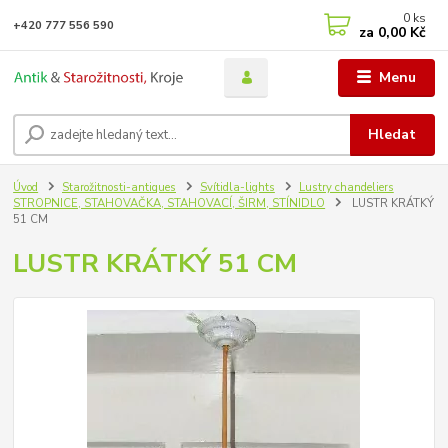
0
ks
+420 777 556 590
za
0,00 Kč
Menu
Hledat
Úvod
Starožitnosti-antiques
Svítidla-lights
Lustry chandeliers
STROPNICE, STAHOVAČKA, STAHOVACÍ, ŠIRM, STÍNIDLO
LUSTR KRÁTKÝ
51 CM
LUSTR KRÁTKÝ 51 CM