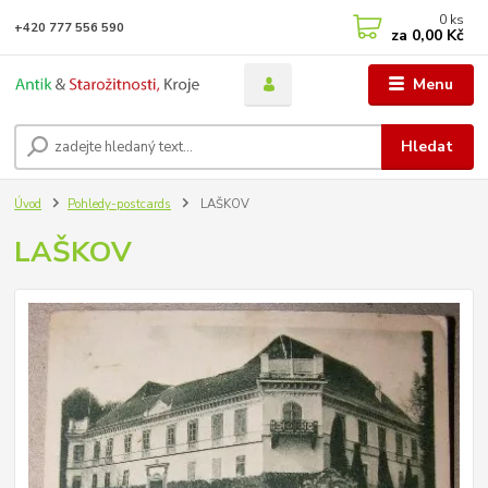
0
ks
+420 777 556 590
za
0,00 Kč
Menu
Hledat
Úvod
Pohledy-postcards
LAŠKOV
LAŠKOV