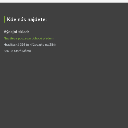
Kde nás najdete:
Výdejní sklad:
Návštěva pouze po dohodě předem
Hradišťská 316 (u křižovatky na Zlín) 
686 03 Staré Město