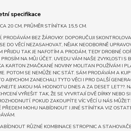
tní specifikace
CA 20 CM, PRŮMĚR STÍNÍTKA 15,5 CM.
, PRODÁVÁM BEZ ŽÁROVKY. DOPORUČUJI SKONTROLOVAT
 SE DO VĚCÍ NEZASAHOVAT, NĚJAK NEODBORNĚ UPRAV
IM PŘIJDU TAK JE NAFOTÍM A PRODÁM, TEDY DROBNÉ OD
PROSÍM NA MŮJ ÚČET. UVEDU VÁM NAŠE ZVYKLOSTI S 
A KARTON ZMAČKANÉ NOVINY MOLITAN POUŽÍVÁM I PLA
ME. POTOM SE NEMŮŽE NIC STÁT. SÁM PRODÁVÁM A KUPU
O ABYCHOM ZANECHALI TYTO VĚCI I PRO DALŠÍ GENERAC
NEJTE JAKOU MÁ HODNOTU DNES A ZA DESET LET??. NAŠ
 UCHYCENÍ VYŘEŠIT TAK, ŽE SE VYVRTAJÍ DVĚ DÍRKY NEB
ROZHODNUTÍ. POKUD ZAKOUPÍTE VÍC VĚCÍ U NÁS MŮŽET
PŘEDEM MOHU NABÍDNOUT I JINÉ STÍNÍTKA VIZ OSTATN
ÁVÁM.
ABÍDNOUT RŮZNÉ KOMBINACE STROPNIC A STAHOVAČEK 