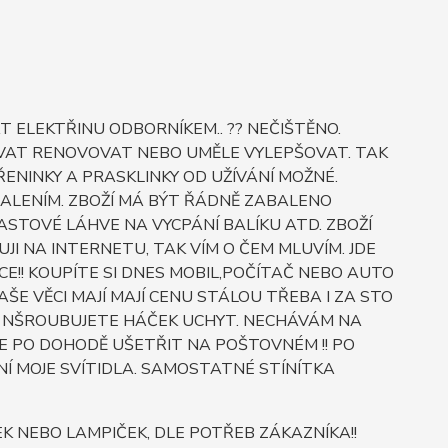
 ELEKTŘINU ODBORNÍKEM.. ?? NEČIŠTĚNO.
OVAT RENOVOVAT NEBO UMĚLE VYLEPŠOVAT. TAK
ŘENINKY A PRASKLINKY OD UŽÍVÁNÍ MOŽNÉ.
BALENÍM. ZBOŽÍ MÁ BÝT ŘÁDNĚ ZABALENO
STOVÉ LÁHVE NA VYCPÁNÍ BALÍKU ATD. ZBOŽÍ
JI NA INTERNETU, TAK VÍM O ČEM MLUVÍM. JDE
E!! KOUPÍTE SI DNES MOBIL,POČÍTAČ NEBO AUTO
E VĚCI MAJÍ MAJÍ CENU STÁLOU TŘEBA I ZA STO
O SI NŠROUBUJETE HÁČEK UCHYT. NECHÁVÁM NA
E PO DOHODĚ UŠETŘIT NA POŠTOVNÉM !! PO
Í MOJE SVÍTIDLA. SAMOSTATNÉ STÍNÍTKA
NEBO LAMPIČEK, DLE POTŘEB ZÁKAZNÍKA!!