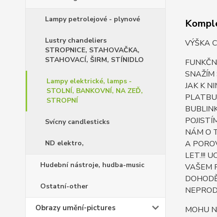
Lampy petrolejové - plynové
Komple
Lustry chandeliers
VÝŠKA C
STROPNICE, STAHOVAČKA,
STAHOVACÍ, ŠIRM, STÍNIDLO
FUNKČNÍ
SNAŽÍM
Lampy elektrické, lamps -
JAK K N
STOLNÍ, BANKOVNÍ, NA ZEĎ,
PLATBU 
STROPNÍ
BUBLINK
POJISTÍ
Svícny candlesticks
NÁM O T
ND elektro,
A POROV
LET.!!!
Hudební nástroje, hudba-music
VAŠEM 
DOHODĚ 
Ostatní-other
NEPROD
Obrazy umění-pictures
MOHU N