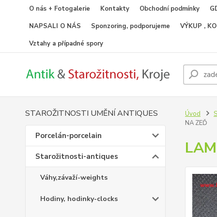
O nás + Fotogalerie
Kontakty
Obchodní podmínky
GD
NAPSALI O NÁS
Sponzoring, podporujeme
VÝKUP , K
Vztahy a případné spory
STAROŽITNOSTI UMĚNÍ ANTIQUES
Úvod
S
NA ZEĎ
Porcelán-porcelain
LAM
Starožitnosti-antiques
Váhy,závaží-weights
Hodiny, hodinky-clocks