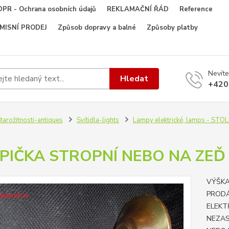
PR - Ochrana osobních údajů
REKLAMAČNÍ ŘÁD
Reference
OMISNÍ PRODEJ
Způsob dopravy a balné
Způsoby platby
Nevíte
Hledat
+420
tarožitnosti-antiques
Svítidla-lights
Lampy elektrické, lamps - ST
PIČKA STROPNÍ NEBO NA ZEĎ
VÝŠKA
PRODÁ
ELEKT
NEZAS