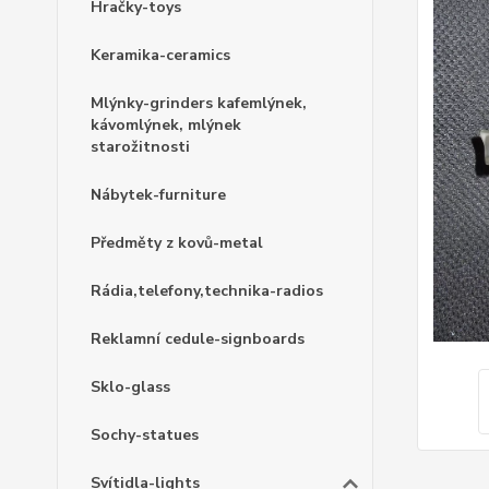
Hračky-toys
Keramika-ceramics
Mlýnky-grinders kafemlýnek,
kávomlýnek, mlýnek
starožitnosti
Nábytek-furniture
Předměty z kovů-metal
Rádia,telefony,technika-radios
Reklamní cedule-signboards
Sklo-glass
Sochy-statues
Svítidla-lights