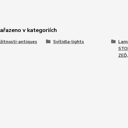
zařazeno v kategoriích
žitnosti-antiques
Svítidla-lights
Lamp
STO
ZEĎ