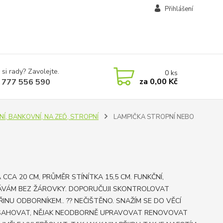
Přihlášení
 si rady? Zavolejte.
0
ks
za
0,00 Kč
 777 556 590
OLNÍ, BANKOVNÍ, NA ZEĎ, STROPNÍ
LAMPIČKA STROPNÍ NEBO
 CCA 20 CM, PRŮMĚR STÍNÍTKA 15,5 CM. FUNKČNÍ,
VÁM BEZ ŽÁROVKY. DOPORUČUJI SKONTROLOVAT
ŘINU ODBORNÍKEM.. ?? NEČIŠTĚNO. SNAŽÍM SE DO VĚCÍ
AHOVAT, NĚJAK NEODBORNĚ UPRAVOVAT RENOVOVAT