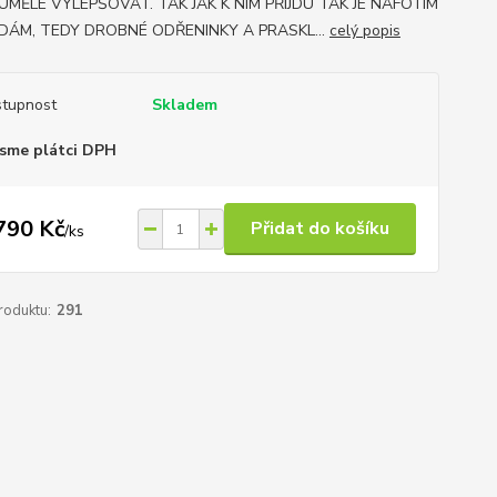
UMĚLE VYLEPŠOVAT. TAK JAK K NIM PŘIJDU TAK JE NAFOTÍM
DÁM, TEDY DROBNÉ ODŘENINKY A PRASKL...
celý popis
tupnost
Skladem
sme plátci DPH
790 Kč
Přidat do košíku
/
ks
roduktu:
291