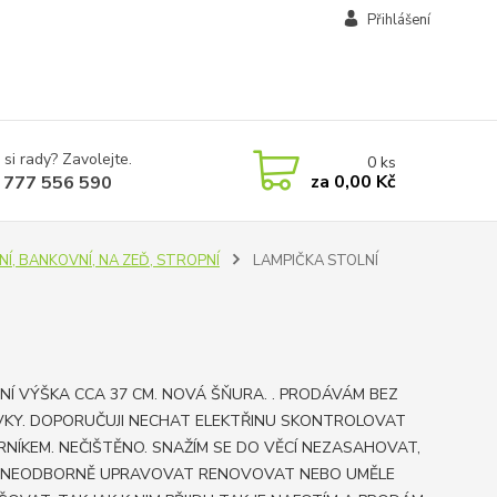
Přihlášení
 si rady? Zavolejte.
0
ks
za
0,00 Kč
 777 556 590
OLNÍ, BANKOVNÍ, NA ZEĎ, STROPNÍ
LAMPIČKA STOLNÍ
NÍ VÝŠKA CCA 37 CM. NOVÁ ŠŇURA. . PRODÁVÁM BEZ
KY. DOPORUČUJI NECHAT ELEKTŘINU SKONTROLOVAT
NÍKEM. NEČIŠTĚNO. SNAŽÍM SE DO VĚCÍ NEZASAHOVAT,
 NEODBORNĚ UPRAVOVAT RENOVOVAT NEBO UMĚLE