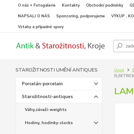
O nás + Fotogalerie
Kontakty
Obchodní podmínky
GD
NAPSALI O NÁS
Sponzoring, podporujeme
VÝKUP , K
Vztahy a případné spory
STAROŽITNOSTI UMĚNÍ ANTIQUES
Úvod
S
ELEKTRIC
Porcelán-porcelain
LAM
Starožitnosti-antiques
Váhy,závaží-weights
Hodiny, hodinky-clocks