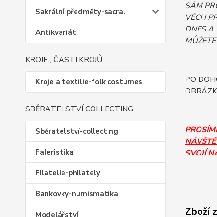
SÁM PRO
Sakrální předměty-sacral
VĚCI I 
DNES A 
Antikvariát
MŮŽETE 
KROJE , ČÁSTI KROJŮ
PO DOHO
Kroje a textilie-folk costumes
OBRÁZK
SBĚRATELSTVÍ COLLECTING
PROSÍM
Sběratelství-collecting
NÁVŠTĚV
Faleristika
SVOJÍ N
Filatelie-philately
Bankovky-numismatika
Zboží 
Modelářství