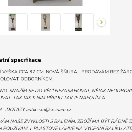
tní specifikace
 VÝŠKA CCA 37 CM. NOVÁ ŠŇURA. . PRODÁVÁM BEZ ŽÁR
OLOVAT ODBORNÍKEM.
ĚNO. SNAŽÍM SE DO VĚCÍ NEZASAHOVAT, NĚJAK NEODB
VAT. TAK JAK K NIM PŘIJDU TAK JE NAFOTÍM A
 .DOTAZY antik-sm@seznam.cz
VÁM NAŠE ZVYKLOSTI S BALENÍM. ZBOŽÍ MÁ BÝT ŘÁDNĚ
 POUŽÍVÁM I PLASTOVÉ LÁHVE NA VYCPÁNÍ BALÍKU ATD. 