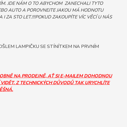
ÍM. JDE NÁM O TO ABYCHOM ZANECHALI TYTO
Č NEBO AUTO A POROVNEJTE JAKOU MÁ HODNOTU
 I ZA STO LET.!!!POKUD ZAKOUPÍTE VÍC VĚCÍ U NÁS
POŠLEM LAMPIČKU SE STÍNÍTKEM NA PRVNÍM
SOBNĚ NA PRODEJNĚ, AŤ SI E-MAILEM DOHODNOU
 VIDĚT. Z TECHNICKÝCH DŮVODŮ TAK URYCHLÍTE
PĚŠNÁ.