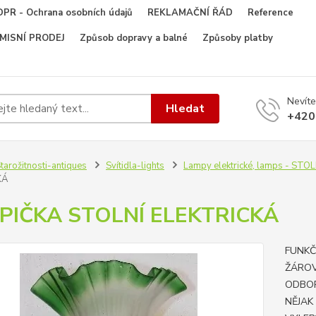
PR - Ochrana osobních údajů
REKLAMAČNÍ ŘÁD
Reference
OMISNÍ PRODEJ
Způsob dopravy a balné
Způsoby platby
Nevíte
Hledat
+420
tarožitnosti-antiques
Svítidla-lights
Lampy elektrické, lamps - ST
KÁ
PIČKA STOLNÍ ELEKTRICKÁ
FUNKČ
ŽÁROV
ODBOR
NĚJAK