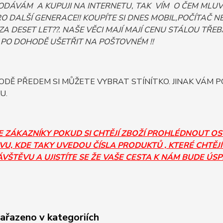
DÁVÁM A KUPUJI NA INTERNETU, TAK VÍM O ČEM MLUV
PRO DALŠÍ GENERACE!! KOUPÍTE SI DNES MOBIL,POČÍTA
ZA DESET LET??. NAŠE VĚCI MAJÍ MAJÍ CENU STÁLOU TŘEBA
PO DOHODĚ UŠETŘIT NA POŠTOVNÉM !!
DĚ PŘEDEM SI MŮŽETE VYBRAT STÍNÍTKO. JINAK VÁM 
U.
E ZÁKAZNÍKY POKUD SI CHTĚJÍ ZBOŽÍ PROHLÉDNOUT O
U, KDE TAKY UVEDOU ČÍSLA PRODUKTŮ , KTERÉ CHTĚJÍ
ÁVŠTĚVU A UJISTÍTE SE ŽE VAŠE CESTA K NÁM BUDE ÚS
zařazeno v kategoriích