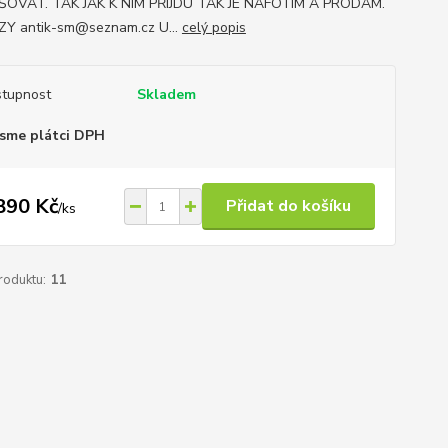
ŠOVAT. TAK JAK K NIM PŘIJDU TAK JE NAFOTÍM A PRODÁM.
Y antik-sm@seznam.cz U...
celý popis
tupnost
Skladem
sme plátci DPH
890 Kč
Přidat do košíku
/
ks
roduktu:
11