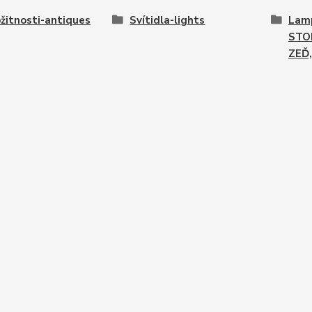
žitnosti-antiques
Svítidla-lights
Lamp
STO
ZEĎ