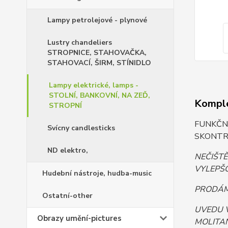
Lampy petrolejové - plynové
Lustry chandeliers
STROPNICE, STAHOVAČKA,
STAHOVACÍ, ŠIRM, STÍNIDLO
Lampy elektrické, lamps -
STOLNÍ, BANKOVNÍ, NA ZEĎ,
Komple
STROPNÍ
FUNKČNÍ
Svícny candlesticks
SKONTR
ND elektro,
NEČIŠT
VYLEPŠO
Hudební nástroje, hudba-music
PRODÁM.
Ostatní-other
UVEDU 
Obrazy umění-pictures
MOLITAN