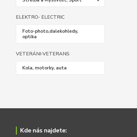
Střelba a Myslivost, Sport
ELEKTRO- ELECTRIC
Foto-photo,dalekohledy,
optika
VETERÁNI-VETERANS
Kola, motorky, auta
Kde nás najdete: