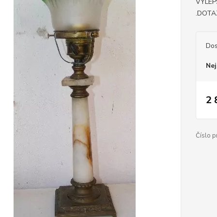
VYLEP
.DOTAZ
Dos
Nej
2 
Číslo p