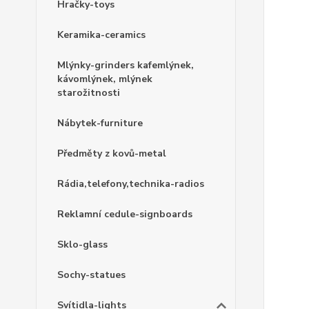
Hračky-toys
Keramika-ceramics
Mlýnky-grinders kafemlýnek,
kávomlýnek, mlýnek
starožitnosti
Nábytek-furniture
Předměty z kovů-metal
Rádia,telefony,technika-radios
Reklamní cedule-signboards
Sklo-glass
Sochy-statues
Svítidla-lights