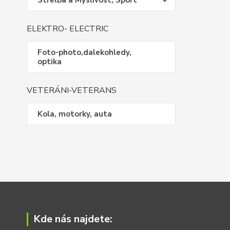
Střelba a Myslivost, Sport
ELEKTRO- ELECTRIC
Foto-photo,dalekohledy,
optika
VETERÁNI-VETERANS
Kola, motorky, auta
Kde nás najdete: