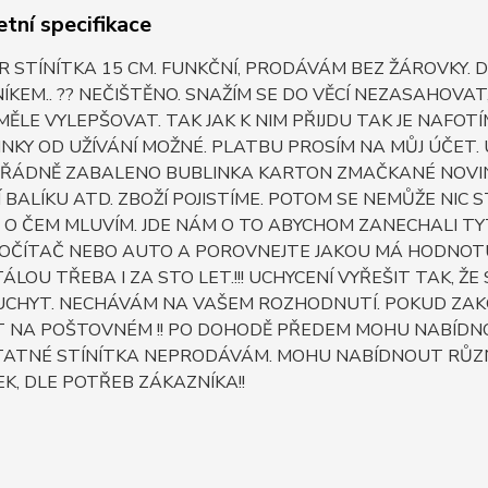
tní specifikace
R STÍNÍTKA 15 CM. FUNKČNÍ, PRODÁVÁM BEZ ŽÁROVKY
ÍKEM.. ?? NEČIŠTĚNO. SNAŽÍM SE DO VĚCÍ NEZASAHOV
ĚLE VYLEPŠOVAT. TAK JAK K NIM PŘIJDU TAK JE NAFO
NKY OD UŽÍVÁNÍ MOŽNÉ. PLATBU PROSÍM NA MŮJ ÚČET. 
 ŘÁDNĚ ZABALENO BUBLINKA KARTON ZMAČKANÉ NOVIN
 BALÍKU ATD. ZBOŽÍ POJISTÍME. POTOM SE NEMŮŽE NIC
 O ČEM MLUVÍM. JDE NÁM O TO ABYCHOM ZANECHALI TYTO
OČÍTAČ NEBO AUTO A POROVNEJTE JAKOU MÁ HODNOTU D
ÁLOU TŘEBA I ZA STO LET.!!! UCHYCENÍ VYŘEŠIT TAK, Ž
UCHYT. NECHÁVÁM NA VAŠEM ROZHODNUTÍ. POKUD ZAKO
 NA POŠTOVNÉM !! PO DOHODĚ PŘEDEM MOHU NABÍDNOUT 
ATNÉ STÍNÍTKA NEPRODÁVÁM. MOHU NABÍDNOUT RŮZN
K, DLE POTŘEB ZÁKAZNÍKA!!