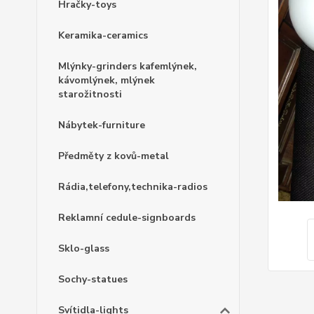
Hračky-toys
Keramika-ceramics
Mlýnky-grinders kafemlýnek,
kávomlýnek, mlýnek
starožitnosti
Nábytek-furniture
Předměty z kovů-metal
Rádia,telefony,technika-radios
Reklamní cedule-signboards
Sklo-glass
Sochy-statues
Svítidla-lights