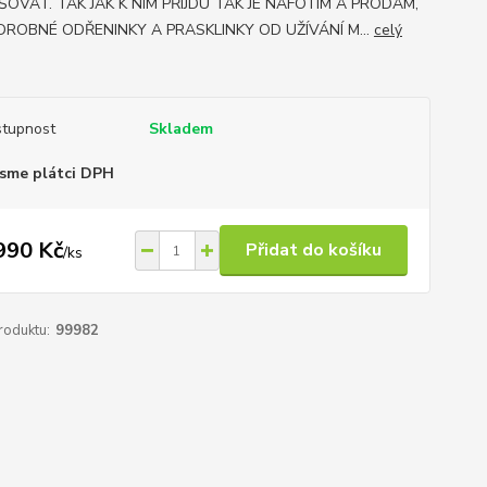
ŠOVAT. TAK JAK K NIM PŘIJDU TAK JE NAFOTÍM A PRODÁM,
DROBNÉ ODŘENINKY A PRASKLINKY OD UŽÍVÁNÍ M...
celý
tupnost
Skladem
sme plátci DPH
990 Kč
Přidat do košíku
/
ks
roduktu:
99982