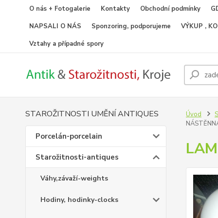
O nás + Fotogalerie
Kontakty
Obchodní podmínky
GD
NAPSALI O NÁS
Sponzoring, podporujeme
VÝKUP , K
Vztahy a případné spory
STAROŽITNOSTI UMĚNÍ ANTIQUES
Úvod
S
NÁSTĚNN
Porcelán-porcelain
LAM
Starožitnosti-antiques
Váhy,závaží-weights
Hodiny, hodinky-clocks