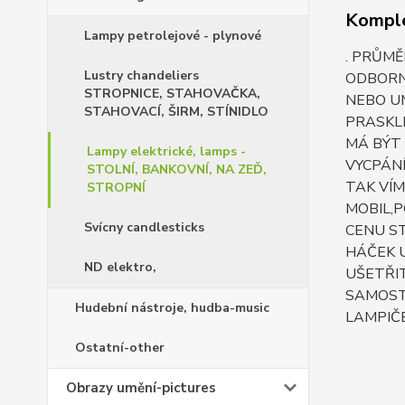
Komple
Lampy petrolejové - plynové
. PRŮMĚ
Lustry chandeliers
ODBORN
STROPNICE, STAHOVAČKA,
NEBO UM
STAHOVACÍ, ŠIRM, STÍNIDLO
PRASKLI
MÁ BÝT
Lampy elektrické, lamps -
VYCPÁNÍ
STOLNÍ, BANKOVNÍ, NA ZEĎ,
TAK VÍM
STROPNÍ
MOBIL,P
Svícny candlesticks
CENU ST
HÁČEK 
ND elektro,
UŠETŘIT
SAMOST
Hudební nástroje, hudba-music
LAMPIČE
Ostatní-other
Obrazy umění-pictures