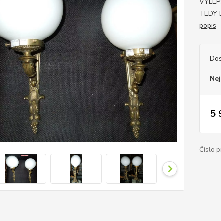
VYLEP
TEDY 
popis
Dos
Nej
5 
Číslo p