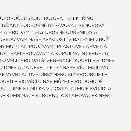
. DOPORUČUJI SKONTROLOVAT ELEKTŘINU
AT, NĚJAK NEODBORNĚ UPRAVOVAT RENOVOVAT
TÍM A PRODÁM, TEDY DROBNÉ ODŘENINKY A
UVEDU VÁM NAŠE ZVYKLOSTI S BALENÍM. ZBOŽÍ
Y MOLITAN POUŽÍVÁM I PLASTOVÉ LÁHVE NA
 STÁT. SÁM PRODÁVÁM A KUPUJI NA INTERNETU,
 VĚCI I PRO DALŠÍ GENERACE!! KOUPÍTE SI DNES
NES A ZA DESET LET??. NAŠE VĚCI MAJÍ MAJÍ
E SE VYVRTAJÍ DVĚ DÍRKY NEBO SI NŠROUBUJETE
UPÍTE VÍC VĚCÍ U NÁS MŮŽETE PO DOHODĚ
I JINÉ STÍNÍTKA VIZ OSTATNÍ MOJE SVÍTIDLA.
É KOMBINACE STROPNIC A STAHOVAČEK NEBO