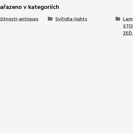
zařazeno v kategoriích
žitnosti-antiques
Svítidla-lights
Lamp
STO
ZEĎ