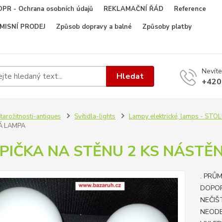
PR - Ochrana osobních údajů
REKLAMAČNÍ ŘÁD
Reference
OMISNÍ PRODEJ
Způsob dopravy a balné
Způsoby platby
Nevíte
Hledat
+420
tarožitnosti-antiques
Svítidla-lights
Lampy elektrické, lamps - ST
Á LAMPA
PIČKA NA STĚNU 2 KS NÁSTĚ
. PRŮ
DOPOR
NEČIŠ
NEOD